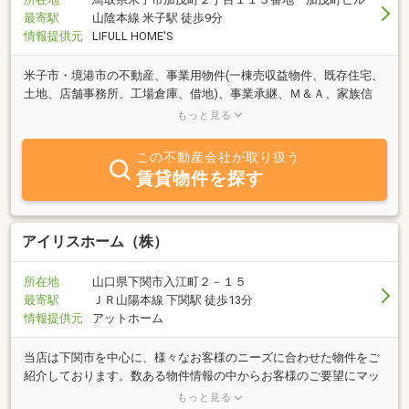
最寄駅
山陰本線 米子駅 徒歩9分
情報提供元
LIFULL HOME'S
米子市・境港市の不動産、事業用物件(一棟売収益物件、既存住宅、
土地、店舗事務所、工場倉庫、借地)、事業承継、Ｍ＆Ａ、家族信
託、企業進出支援、起業開業相談は株式会社ラポールエステートに
もっと見る
お任せ下さい。
この不動産会社が取り扱う
賃貸物件を探す
アイリスホーム（株）
所在地
山口県下関市入江町２－１５
最寄駅
ＪＲ山陽本線 下関駅 徒歩13分
情報提供元
アットホーム
当店は下関市を中心に、様々なお客様のニーズに合わせた物件をご
紹介しております。数ある物件情報の中からお客様のご要望にマッ
チした素敵なお部屋をご紹介致します。単身物件からファミリー物
もっと見る