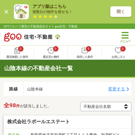
アプリ版はこちら
開く
複数社の物件を探せる！
NTTグループ運営の不動産総合サイト goo住宅・不動産
0
0
0
0
最近検索した条件
最近見た物件
保存した条件
お気に入り
山陰本線の不動産会社一覧
路線
変更する
山陰本線
全98
件
が該当しました。
株式会社ラポールエステート
所在地
鳥取県米子市加茂町２丁目１１３番地 加茂町ビル