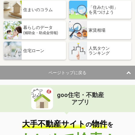
「住みたい街」
住まいのコラム
を見つけよう
暮らしのデータ
家賃相場
(補助金・助成金情報)
人気タウン
住宅ローン
ランキング
ページトップに戻る
goo住宅・不動産
アプリ
大手不動産サイト
物件
の
を