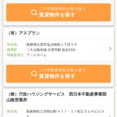
件まで、「ペット可」「保証人不要」「敷金・礼金0」などお客様
のご希望条件をお申し付けください。豊富な情報量と活気あるスタ
この不動産会社が取り扱う
ッフがお客様のお部屋探しを快適・スピーディーにお手伝い。
賃貸物件を探す
FAX・メールでのやり取りも可能です。賃貸物件をお探しの方は
「きっと見つかる素敵なお部屋！アイリスホーム」まで。スタッフ
一同心よりご来店お待ちしております。
（有）アスプラン
所在地
島根県出雲市塩冶神前１丁目５９
最寄駅
ＪＲ山陰本線 出雲市駅 徒歩25分
情報提供元
アットホーム
この不動産会社が取り扱う
賃貸物件を探す
（株）穴吹ハウジングサービス 西日本不動産事業部
山陰営業所
所在地
島根県松江市朝日町４７７－１７松江ＳＵＮビル５
Ｆ