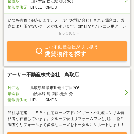
最寄駅
山陰本線 松江駅 徒歩36分
情報提供元
LIFULL HOME'S
いつも有難う御座います。メールでお問い合わせされる場合は、設
定により届かないケースが御座います。gmailなどパソコン用アドレ
スからお問い合わせ頂けると喜びます。お問い合わせお待ちしてお
もっと見る
ります。
この不動産会社が取り扱う
賃貸物件を探す
アーサー不動産株式会社 鳥取店
所在地
鳥取県鳥取市川端１丁目206
最寄駅
山陰本線 鳥取駅 徒歩1分
情報提供元
LIFULL HOME'S
当社は宅建士、ＦＰ・住宅ローンアドバイザー・不動産コンサル資
格者が在籍しています。グループ会社リフォームワンと共に、物件
調査やリフォームまで多様なニーズをトータルにサポートします！