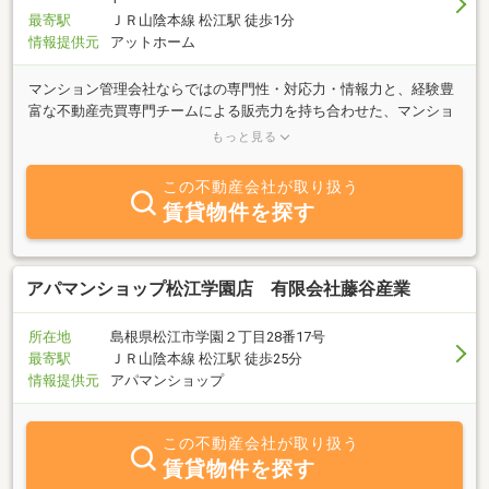
最寄駅
ＪＲ山陰本線 松江駅 徒歩1分
情報提供元
アットホーム
マンション管理会社ならではの専門性・対応力・情報力と、経験豊
富な不動産売買専門チームによる販売力を持ち合わせた、マンショ
ン売買専門チームがマンション売買をお手伝い致します！売却のご
もっと見る
相談や買取査定も、あなぶきハウジングサービスへお任せくださ
い！【弊社について】あなぶきハウジンググループは、あなぶき興
この不動産会社が取り扱う
産が分譲する「アルファステイツ」「アルファスマート」をはじめ
賃貸物件を探す
とする、分譲マンション等の建物管理業、西日本中心に運営する賃
貸仲介「部屋ナビshop」、開発事業、パーキング事業「あなぶきパ
ーク」、不動産仲介業、リフォーム・インテリア製品等販売事業、
建築設計監理事業、損害保険代理店事業を営んでいる総合不動産会
アパマンショップ松江学園店 有限会社藤谷産業
社グループです。マンションに関する様々な最新設備や、実際の設
備機器を体感・操作できる「マンション生活学習館 あなぶきＰＭ
所在地
島根県松江市学園２丁目28番17号
アカデミー」を活用した人材育成やマンション入居者様の研修にも
最寄駅
ＪＲ山陰本線 松江駅 徒歩25分
対応し、分譲マンションの管理戸数では西日本最大級。近年ではグ
情報提供元
アパマンショップ
ローバル展開も果たし、台湾・ベトナムにもマンション管理会社を
設立。
この不動産会社が取り扱う
賃貸物件を探す