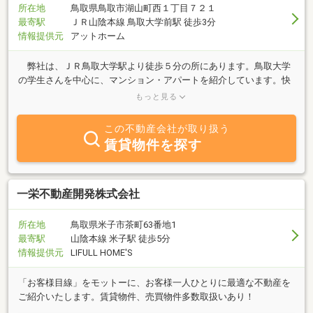
所在地
鳥取県鳥取市湖山町西１丁目７２１
最寄駅
ＪＲ山陰本線 鳥取大学前駅 徒歩3分
情報提供元
アットホーム
弊社は、ＪＲ鳥取大学駅より徒歩５分の所にあります。鳥取大学
の学生さんを中心に、マンション・アパートを紹介しています。快
適な学生生活をおくる第一歩はお部屋探しから始まります。お気軽
もっと見る
にお問い合わせください。
この不動産会社が取り扱う
賃貸物件を探す
一栄不動産開発株式会社
所在地
鳥取県米子市茶町63番地1
最寄駅
山陰本線 米子駅 徒歩5分
情報提供元
LIFULL HOME'S
「お客様目線」をモットーに、お客様一人ひとりに最適な不動産を
ご紹介いたします。賃貸物件、売買物件多数取扱いあり！