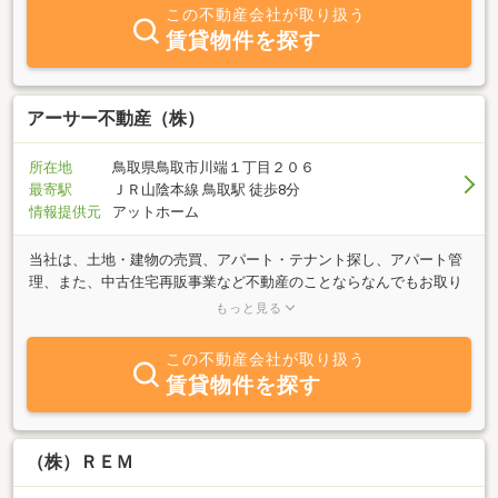
この不動産会社が取り扱う
賃貸物件を探す
アーサー不動産（株）
所在地
鳥取県鳥取市川端１丁目２０６
最寄駅
ＪＲ山陰本線 鳥取駅 徒歩8分
情報提供元
アットホーム
当社は、土地・建物の売買、アパート・テナント探し、アパート管
理、また、中古住宅再販事業など不動産のことならなんでもお取り
扱いしております。お取り扱いエリアは、東は京都府京丹後市、西
もっと見る
は島根県益田市まで、山陰地方を幅広くカバーしております。さら
に、ご対応させて頂く従業員は宅地建物取引士資格を取得している
この不動産会社が取り扱う
者が多く、その他不動産コンサルティング資格、ＦＰ技能士資格、
賃貸物件を探す
損害募集人資格を取得している者がおり、幅広い知識でご対応させ
て頂きます。是非ともお問い合わせ下さい。
（株）ＲＥＭ