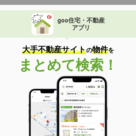
goo住宅・不動産
アプリ
大手不動産サイト
物件
の
を
まとめて検索！