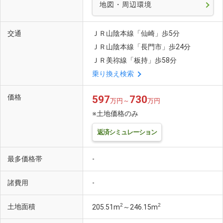
地図・周辺環境
交通
ＪＲ山陰本線「仙崎」歩5分
ＪＲ山陰本線「長門市」歩24分
ＪＲ美祢線「板持」歩58分
乗り換え検索
価格
597
730
万円～
万円
※土地価格のみ
返済シミュレーション
最多価格帯
-
諸費用
-
2
2
土地面積
205.51m
～246.15m