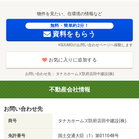
ード最大6000円分プレゼント！
歩18分）
※お電話の際は予約申込時に「SUUMOを見た」とお伝えく
■【コンビニ】セブンイレブン長門市駅前店（約1468m・
物件を見たい、住環境の情報など
ださい。
徒歩19分）
※アンケートにご記入いただいた新規ご来場者の方に限り
無料・簡単約2分！
■【ドラッグストア】ウォンツフジ長門店（約1874m・徒
資料をもらう
ます（1家族様につき1枚）。
歩24分）
枚数に限りがございます。無くなり次第終了となります。
■【ドラッグストア】ドラッグストアモリ長門店（約
※SUUMOのお問い合わせページへ移動します
ご了承ください。
2010m・徒歩26分）
■【ホームセンター】エディオン仙崎店（約668m・徒歩9
お気に入りに追加する
分）
■【ホームセンター】ヤマダデンキテックランドNew長門
お問い合わせ先
タナカホームズ防府店田中建設(株)
店（約1856m・徒歩24分）
■【ホームセンター】エディオン長門店（約1583m・徒歩
不動産会社情報
20分）
■【幼稚園・保育園】みすゞ保育園（約610m・徒歩8分）
お問い合わせ先
■【幼稚園・保育園】認定こども園あおい幼稚園（約
1258m・徒歩16分）
商号
タナカホームズ防府店田中建設(株)
■【幼稚園・保育園】深川幼稚園（約2276m・徒歩29分）
■【病院】医療法人生山会斎木病院（約379m・徒歩5分）
免許番号
国土交通大臣（1）第011048号