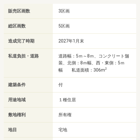
販売区画数
3区画
総区画数
5区画
造成完了時期
2027年1月末
私道負担・道路
道路幅：5ｍ～8ｍ、コンクリート舗
装、北側：8ｍ幅、西・東側：5ｍ
2
幅 私道面積：306m
建築条件
付
用途地域
１種住居
敷地権利
所有権
地目
宅地