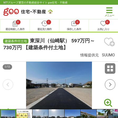
NTTグループ運営の不動産総合サイト goo住宅・不動産
0
1
0
0
最近検索した条件
最近見た物件
保存した条件
お気に入り
東深川（仙崎駅） 597万円～
建築条件付土地
730万円 【建築条件付土地】
情報提供元
SUUMO
1
/
13