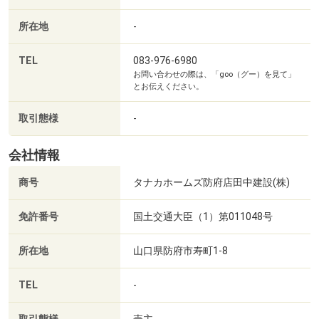
■【病院】医療法人社団成蹊会岡田病院（約1623m・徒歩
21分）
所在地
-
■【病院】山口県厚生農業協同組合連合会長門総合病院
（約2070m・徒歩26分）
TEL
083-976-6980
お問い合わせの際は、「goo（グー）を見て」
■【郵便局】仙崎郵便局（約655m・徒歩9分）
とお伝えください。
■【郵便局】長門郵便局（約1673m・徒歩21分）
■【郵便局】長門深川郵便局（約2563m・徒歩33分）
取引態様
-
■【役所】長門市役所（約2624m・徒歩33分）
■【図書館】長門市立図書館（約1341m・徒歩17分）
会社情報
■【銀行】山口銀行仙崎支店（約437m・徒歩6分）
商号
タナカホームズ防府店田中建設(株)
■【銀行】JA山口県仙崎支所（約611m・徒歩8分）
■【銀行】西京銀行仙崎支店（約1990m・徒歩25分）
免許番号
国土交通大臣（1）第011048号
■【警察署・交番】長門警察署（約1800m・徒歩23分）
所在地
山口県防府市寿町1-8
TEL
-