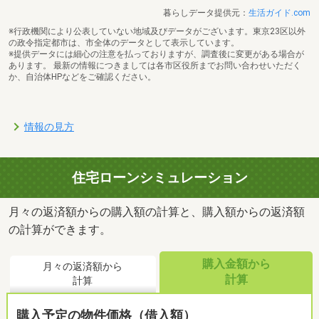
暮らしデータ提供元：
生活ガイド.com
※行政機関により公表していない地域及びデータがございます。東京23区以外
の政令指定都市は、市全体のデータとして表示しています。
※提供データには細心の注意を払っておりますが、調査後に変更がある場合が
あります。 最新の情報につきましては各市区役所までお問い合わせいただく
か、自治体HPなどをご確認ください。
情報の見方
住宅ローンシミュレーション
月々の返済額からの購入額の計算と、購入額からの返済額
の計算ができます。
購入金額から
月々の返済額から
計算
計算
購入予定の物件価格（借入額）