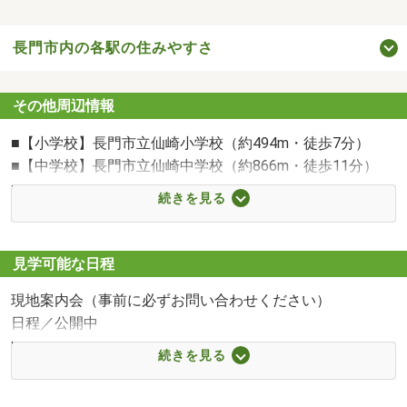
長門市内の各駅の住みやすさ
その他周辺情報
■【小学校】長門市立仙崎小学校（約494m・徒歩7分）
■【中学校】長門市立仙崎中学校（約866m・徒歩11分）
■【スーパー】ゆめマート南仙崎店（約1302m・徒歩17
続きを見る
分）
■【ドラッグストア】ディスカウントドラッグコスモス長
門店（約1226m・徒歩16分）
見学可能な日程
■【ショッピングセンター】ファッションセンターしまむ
現地案内会（事前に必ずお問い合わせください）
ら長門店（約3171m・徒歩40分）
日程／公開中
■【スーパー】フジ長門店（約1785m・徒歩23分）
時間／9:00～18:00
■【スーパー】アルク長門店（約2142m・徒歩27分）
続きを見る
【見学来場予約特典】
■【コンビニ】ローソン長門仙崎店（約656m・徒歩9分）
電話やホームページより来場予約をいただいた方にQUOカ
■【コンビニ】セブンイレブン長門仙崎店（約1411m・徒