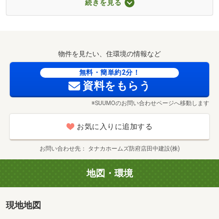
続きを見る
【見学来場予約特典】
電話やホームページより来場予約をいただいた方にQUOカ
ード最大6000円分プレゼント！
※お電話の際は予約申込時に「SUUMOを見た」とお伝えく
物件を見たい、住環境の情報など
ださい。
※アンケートにご記入いただいた新規ご来場者の方に限り
無料・簡単約2分！
ます（1家族様につき1枚）。
資料をもらう
枚数に限りがございます。無くなり次第終了となります。
※SUUMOのお問い合わせページへ移動します
ご了承ください。
お気に入りに追加する
お問い合わせ先
タナカホームズ防府店田中建設(株)
地図・環境
現地地図