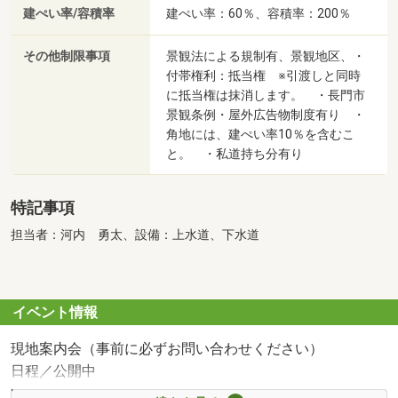
建ぺい率/容積率
建ぺい率：60％、容積率：200％
その他制限事項
景観法による規制有、景観地区、・
付帯権利：抵当権 ※引渡しと同時
に抵当権は抹消します。 ・長門市
景観条例・屋外広告物制度有り ・
角地には、建ぺい率10％を含むこ
と。 ・私道持ち分有り
特記事項
担当者：河内 勇太、設備：上水道、下水道
イベント情報
現地案内会（事前に必ずお問い合わせください）
日程／公開中
時間／9:00～18:00