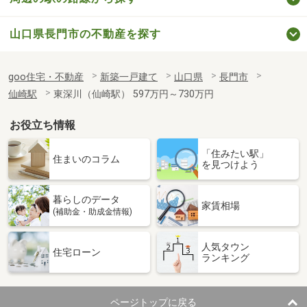
山口県長門市の不動産を探す
goo住宅・不動産
新築一戸建て
山口県
長門市
仙崎駅
東深川（仙崎駅） 597万円～730万円
お役立ち情報
「住みたい駅」
住まいのコラム
を見つけよう
暮らしのデータ
家賃相場
(補助金・助成金情報)
人気タウン
住宅ローン
ランキング
ページトップに戻る