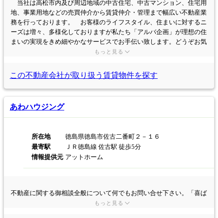
当社は高松市内及び周辺地域の中古住宅、中古マンション、住宅用
地、事業用地などの売買仲介から賃貸仲介・管理まで幅広い不動産業
務を行っております。 お客様のライフスタイル、住まいに対するニ
ーズは増々、多様化しておりますが私たち「アルバ企画」が理想の住
まいの実現をきめ細やかなサービスでお手伝い致します。どうぞお気
軽にご相談下さい。
もっと見る
この不動産会社が取り扱う
賃貸物件を探す
あわハウジング
所在地
徳島県徳島市佐古二番町２－１６
最寄駅
ＪＲ徳島線 佐古駅 徒歩5分
情報提供元
アットホーム
不動産に関する御相談全般について何でもお問い合せ下さい。「喜ば
れることに喜びを！」をモットーにしてアドバイス致します。
もっと見る