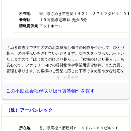
所在地
香川県さぬき市志度１４２１－３７カマダビル１０１
最寄駅
ＪＲ高徳線 志度駅 徒歩15分
情報提供元
アットホーム
さぬき市志度で学生の方のお部屋探し40年の経験を生かして、ひとり
暮らしのお手伝いをさせていただきます。女性スタッフもサポートい
たしますので「はじめてのひとり暮らし」「女性のひとり暮らし」も
安心です。ファミリー向けの賃貸物件や事業用賃貸物件、また売買、
管理も承ります。お客様のご要望に応じた丁寧できめ細やかな対応を
心掛けておりますので、ぜひお気軽にお問い合わせください。
もっと見る
この不動産会社が取り扱う
賃貸物件を探す
（株）アーバンレック
所在地
香川県高松市磨屋町６－６ドムス６６ビル２Ｆ