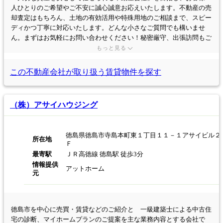
人ひとりのご希望やご不安に誠心誠意お応えいたします。不動産の売
却査定はもちろん、土地の有効活用や特殊用地のご相談まで、スピー
ディかつ丁寧に対応いたします。どんな小さなご質問でも構いませ
ん。まずはお気軽にお問い合わせください！秘密厳守、出張訪問もご
対応可能です。
もっと見る
この不動産会社が取り扱う
賃貸物件を探す
（株）アサイハウジング
徳島県徳島市寺島本町東１丁目１１－１アサイビル２
所在地
Ｆ
最寄駅
ＪＲ高徳線 徳島駅 徒歩3分
情報提供
アットホーム
元
徳島市を中心に売買・賃貸などのご紹介と 一級建築士による中古住
宅の診断、マイホームプランのご提案を主な業務内容とする会社で