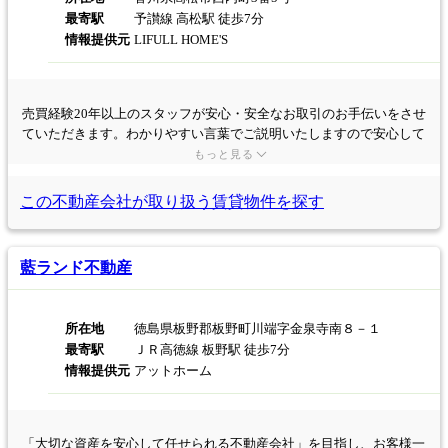
最寄駅
予讃線 高松駅 徒歩7分
情報提供元
LIFULL HOME'S
売買経験20年以上のスタッフが安心・安全なお取引のお手伝いをさせ
ていただきます。わかりやすい言葉でご説明いたしますので安心して
お任せください。
もっと見る
この不動産会社が取り扱う
賃貸物件を探す
藍ランド不動産
所在地
徳島県板野郡板野町川端字金泉寺南８－１
最寄駅
ＪＲ高徳線 板野駅 徒歩7分
情報提供元
アットホーム
「大切な資産を安心して任せられる不動産会社」を目指し、お客様一