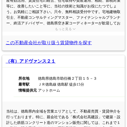
産有効活用、賃貸住宅の経営、住宅取得や資産運用、相続、節税対策
等に、改善したいこと等に、当社の技術と知識がお役にたつでしょ
う。お気軽にご相談下さい。只今、無料相談受付中です。宅地建物取
引士、不動産コンサルティングマスター、ファイナンシャルプランナ
ー、終活アドバイザー、徳島県空き家コーディネーターが歓迎してお
応えします。
もっと見る
この不動産会社が取り扱う
賃貸物件を探す
（有）アドヴァンス２１
所在地
徳島県徳島市助任橋２丁目１５－３
最寄駅
ＪＲ徳島線 徳島駅 徒歩15分
情報提供元
アットホーム
当社は、徳島県内全域を営業エリアとして、不動産売買・賃貸仲介を
行っております。特に、親会社である「株式会社高建設」で建築・設
計した鉄筋コンクリート造のマンション販売に関しては、これまで１