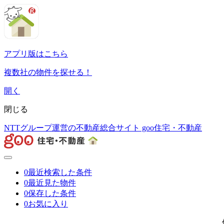
アプリ版はこちら
複数社の物件を探せる！
開く
閉じる
NTTグループ運営の不動産総合サイト goo住宅・不動産
0
最近検索した条件
0
最近見た物件
0
保存した条件
0
お気に入り