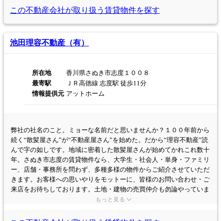
この不動産会社が取り扱う
賃貸物件を探す
池田理容不動産（有）
所在地
香川県さぬき市志度１００８
最寄駅
ＪＲ高徳線 志度駅 徒歩11分
情報提供元
アットホーム
弊社の社名のこと。ミョーな名前だと思いませんか？１００年前から
続く“散髪屋さん”が“不動産屋さん”を始めた。だから“理容不動産”読
んで字の如しです。地域に密着した散髪屋さんが始めてかれこれ数十
年。さぬき市志度の賃貸物件なら、大学生・社会人・単身・ファミリ
ー、店舗・事務所を問わず、多種多様の物件からご紹介させていただ
きます。お客様への思いやりをモットーに、皆様のお問い合わせ・ご
来店をお待ちしております。土地・建物の売買仲介も勿論やっていま
す。
もっと見る