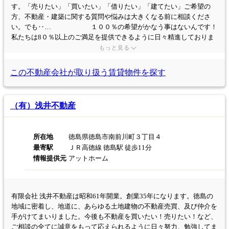
す。「売りたい」「買いたい」「借りたい」「建てたい」ご希望の
方、不動産・建築に関する質問や悩みは大きくなる前に相談くださ
い。でも‥… １００％の希望がかなう事はないんです！
私たちは8０％以上のご満足を提供できるように日々精進しておりま
す('◇')ゞ
もっと見る
この不動産会社が取り扱う
賃貸物件を探す
（有）浅井不動産
所在地
徳島県徳島市南前川町３丁目４
最寄駅
ＪＲ高徳線 徳島駅 徒歩11分
情報提供元
アットホーム
有限会社 浅井不動産は昭和61年開業。創業35年になります。徳島の
地域に密着し、地道に、あらゆる土地建物の不動産売買、及び仲介を
手がけてまいりました。今後も不動産を買いたい！売りたい！など、
ご相談の全てに誠意をもって応えられるように日々努力、勉強してま