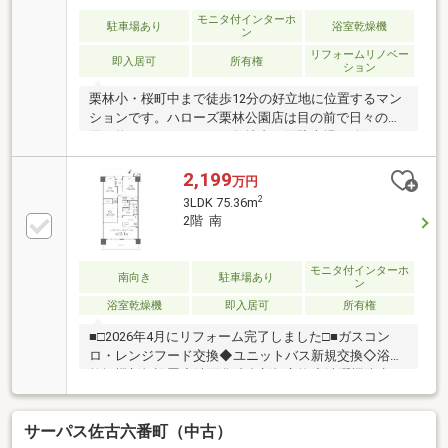
モニタ付インターホ
駐車場あり
浴室乾燥機
ン
リフォームリノベー
即入居可
所有権
ション
栗林小・桜町中まで徒歩12分の好立地に位置するマン
ションです。ハローズ栗林公園店は目の前で日々のお
買い物もラクチンです。敷地内平面駐車場も確保して
います。南東向きの明るい日差しが心地よい住まいで
す。LDKは家族が自然と集まれる開放的な空間で、朝
2,199
万円
の光がたっぷり差し込み、一日を気持ちよくスタート
2
3LDK 75.36m
できます。3つの居室は子ども部屋や書斎など用途に
2階 南
合わせて使いやすく、収納もたっぷりありますので、
衣類や季節物もすっきり収納できます。水回り設備も
リノベーションで一新され、家事のしやすさが向上。
モニタ付インターホ
南向き
駐車場あり
ン
栗林公園を身近に感じる落ち着いた環境と、生活利便
浴室乾燥機
即入居可
所有権
性の高い立地がそろい、安心して長く暮らせる住まい
です。
■□2026年4月にリフォーム完了しました□■ガスコン
ロ・レンジフード交換◆ユニットバス新規交換◇浴室
乾燥機新規設置◆洗面化粧台新規交換◇洗濯機防水パ
ン新規交換◆温水洗浄機能付トイレ新規交換◇床フロ
ーリング一部張替◆壁・天井クロス張替◇建具一部交
サーパス佐古六番町（中古）
換◆畳表替え◇玄関収納新規交換◆カーテンレール交