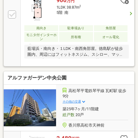
900
万円
2
1LDK 38.87m
5階 南
南向き
駐車場あり
角部屋
モニタ付インターホ
所有権
オール電化
ン
藍場浜・南向き・１LDK・南西角部屋。徳島駅が徒歩
圏内、周辺にはフィットネスジム、スシロー、マッ
ク、セブンイレブン、あわぎんホール等がございま
す。オートロックあり。宅配ボックスあり。室内は綺
麗な状態です。
アルファガーデン中央公園
高松琴平電鉄琴平線 瓦町駅 徒歩
9分
その他の交通
築25年7ヶ月/11階建
総戸数
20戸
香川県高松市天神前