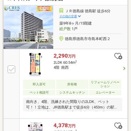
ＪＲ徳島線 徳島駅 徒歩6分
その他の交通
築9年8ヶ月/15階建
総戸数
1戸
徳島県徳島市寺島本町西２
2,290
万円
2
2LDK 60.54m
4階 南西
リフォームリノベー
即入居可
所有権
ション
ペット相談可
システムキッチン
エレベーター
南向き、4階、洗練された間取りの2LDK、ペット
可！！立地は、JR徳島駅まで徒歩6分（453m）の駅近
物件です。【間取りの特徴】・室内は、落ち着きのあ
る空間。・玄関には大型シューズクローク。・2部屋
ともに6.0帖以上（玄関側の洋室とバルコニー側の洋
4,378
万円
室）。・キッチン＆カウンター（下部収納）。【生活