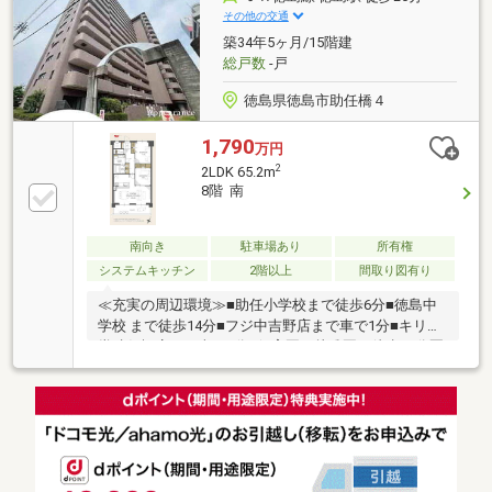
その他の交通
築34年5ヶ月/15階建
総戸数
-戸
徳島県徳島市助任橋４
1,790
万円
2
2LDK 65.2m
8階 南
南向き
駐車場あり
所有権
システムキッチン
2階以上
間取り図有り
≪充実の周辺環境≫■助任小学校まで徒歩6分■徳島中
学校 まで徒歩14分■フジ中吉野店まで車で1分■キリン
堂助任橋店まで車で2分■保育園・幼稚園も徒歩10分圏
内に多数■徒歩10分圏内に病院も多数■スーパー・ドラ
ッグストア・コンビニ徒歩5分圏内≪収納豊富な住み
やすい間取り≫■収納豊富な2LDK■LDK17帖■雨でも安
心のインナーバルコニー本日ご案内可能です♪