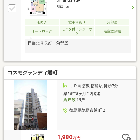
2
4LDK 94.37m
環境】新町川の遊歩道や藍場浜公園、ＪＲ徳島駅が徒
9階 南
歩圏内です。【周辺施設】・JR徳島駅453m（徒歩6
分）・内町小学校450m(徒歩約6分)・徳島中学校
968m(徒歩約13分)・セブンイレブン徳島南出来島1丁
南向き
駐車場あり
角部屋
目店174m(徒歩約3分)・阿波銀ホール55m(徒歩約1分)
モニタ付インターホ
オートロック
浴室乾燥機
ン
日当たり良好、角部屋
コスモグランディ通町
ＪＲ高徳線 徳島駅 徒歩7分
築26年8ヶ月/12階建
総戸数
19戸
徳島県徳島市通町２
1,980
万円