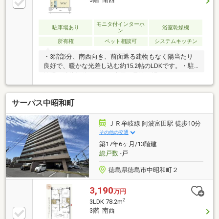
す♪
モニタ付インターホ
駐車場あり
浴室乾燥機
ン
所有権
ペット相談可
システムキッチン
・3階部分、南西向き、前面遮る建物もなく陽当たり
良好で、暖かな光差し込む約15.2帖のLDKです。・駐
輪場の隣接部分にペット専用の足洗い場があり、ペッ
ト飼育可能なマンションです（飼育細則による制限あ
り）・段差のないバリアフリー設計でお子様・お年寄
サーパス中昭和町
りも安心です。
ＪＲ牟岐線 阿波富田駅 徒歩10分
その他の交通
築17年6ヶ月/13階建
総戸数
-戸
徳島県徳島市中昭和町２
3,190
万円
2
3LDK 78.2m
3階 南西