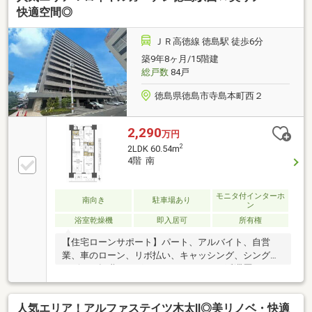
に、キッチン・浴室・洗面など水回りがリフォーム済
快適空間◎
のため、清潔で使い勝手の良い空間がすぐに手に入り
ます。3LDKのゆとりある間取りは、ファミリーはもち
ＪＲ高徳線 徳島駅 徒歩6分
ろん在宅ワークにも対応。都市生活を快適に楽しみた
築9年8ヶ月/15階建
い方にぴったりの一室です。
総戸数
84戸
徳島県徳島市寺島本町西２
2,290
万円
2
2LDK 60.54m
4階 南
モニタ付インターホ
南向き
駐車場あり
ン
浴室乾燥機
即入居可
所有権
【住宅ローンサポート】パート、アルバイト、自営
業、車のローン、リボ払い、キャッシング、シングル
マザー、転職したばかり、クレジットの延滞歴がある
など住宅ローン審査が不安、「自分は無理かも…」と
いう方ほどご相談ください！▼審査通過例・年収300
人気エリア！アルファステイツ木太Ⅱ◎美リノベ・快適
万＋車ローン／勤続1年→通過・年収260万／シングル