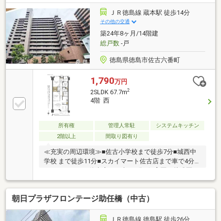
換◇ハウスクリーニング他栗林公園や中央エリアを生
活圏とする利便性の高い立地。ことでん・JRの2路線
ＪＲ徳島線 蔵本駅 徒歩14分
が利用でき、通勤・通学にも便利です。スーパーやコ
その他の交通
ンビニ、ドラッグストア、医療機関など生活に必要な
築24年8ヶ月/14階建
施設が徒歩圏内に揃っており、毎日の暮らしを快適に
総戸数
-戸
サポートします。
徳島県徳島市佐古六番町
1,790
万円
2
2SLDK 67.7m
4階 西
所有権
管理人常駐
システムキッチン
2階以上
間取り図有り
≪充実の周辺環境≫■佐古小学校まで徒歩7分■城西中
学校 まで徒歩11分■スカイマート佐古店まで車で4分■
くすりのレデイ佐古店まで車で4分■保育園・幼稚園も
徒歩10分圏内に多数■徒歩10分圏内に病院も多数■スー
パー・ドラッグストア・コンビニ徒歩5分圏内≪収納
朝日プラザフロンテージ助任橋（中古）
豊富な住みやすい間取り≫■収納豊富な
2SLDK■LDK16.1帖■雨でも安心のインナーバルコニー
本日ご案内可能です♪
ＪＲ徳島線 徳島駅 徒歩26分