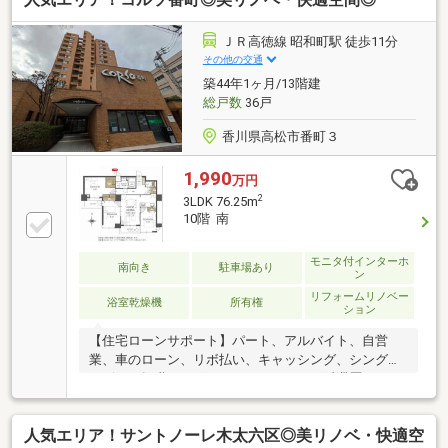
ＪＲ高徳線 昭和町駅 徒歩11分
その他の交通
築44年1ヶ月/13階建
総戸数
36戸
香川県高松市番町３
1,990
万円
2
3LDK 76.25m
10階 南
モニタ付インターホ
南向き
駐車場あり
ン
リフォームリノベー
浴室乾燥機
所有権
ション
【住宅ローンサポート】パート、アルバイト、自営
業、車のローン、リボ払い、キャッシング、シングル
マザー、転職したばかり、クレジットの延滞歴がある
など住宅ローン審査が不安、「自分は無理かも…」と
いう方ほどご相談ください！▼審査通過例・年収300
人気エリア！サントノーレ木太六区◎美リノベ・快適空
万＋車ローン／勤続1年→通過・年収260万／シングル