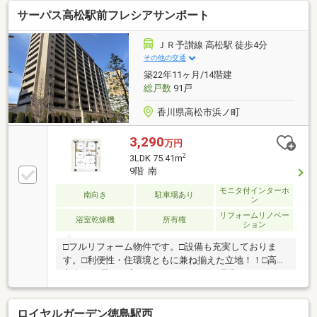
サーパス高松駅前フレシアサンポート
ＪＲ予讃線 高松駅 徒歩4分
その他の交通
築22年11ヶ月/14階建
総戸数
91戸
香川県高松市浜ノ町
3,290
万円
2
3LDK 75.41m
9階 南
モニタ付インターホ
南向き
駐車場あり
ン
リフォームリノベー
浴室乾燥機
所有権
ション
□フルリフォーム物件です。□設備も充実しておりま
す。□利便性・住環境ともに兼ね揃えた立地！！□高松
市内でも需要の高いマンションです。是非ともお気軽
にお問い合わせください。
ロイヤルガーデン徳島駅西