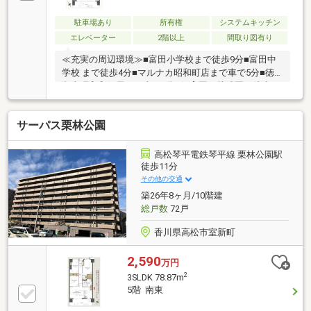
駐車場あり
所有権
システムキッチン
エレベーター
2階以上
間取り図有り
≪充実の周辺環境≫■富田小学校まで徒歩9分■富田中
学校 まで徒歩4分■マルナカ昭和町店まで車で5分■徳
島南昭和郵便局まで車で9分■保育園・幼稚園も徒歩10
分圏内に多数■徒歩10分圏内に病院も多数■スーパー・
ドラッグストア・コンビニ徒歩5分圏内≪収納豊富な
サーパス栗林公園
住みやすい間取り≫■収納豊富な3LDK■LDK17.1帖■雨
でも安心のインナーバルコニー本日ご案内可能です♪
高松琴平電鉄琴平線 栗林公園駅
徒歩11分
その他の交通
築26年8ヶ月/10階建
総戸数
72戸
香川県高松市室新町
2,590
万円
2
3SLDK 78.87m
5階 南東