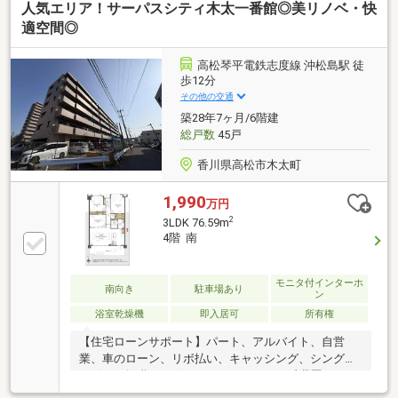
人気エリア！サーパスシティ木太一番館◎美リノベ・快
万＋車ローン／勤続1年→通過・年収260万／シングル
／カード残債→通過・転職4ヶ月／頭金0→通過・自営
適空間◎
業2年目→補足資料＆補足説明で通過・パート3年目/年
収180万円→承無理な営業はいたしません。通る方法
高松琴平電鉄志度線 沖松島駅 徒
を一緒に探します。087-810-3147／【見学予約】から
歩12分
も受付中
その他の交通
築28年7ヶ月/6階建
総戸数
45戸
香川県高松市木太町
1,990
万円
2
3LDK 76.59m
4階 南
モニタ付インターホ
南向き
駐車場あり
ン
浴室乾燥機
即入居可
所有権
【住宅ローンサポート】パート、アルバイト、自営
業、車のローン、リボ払い、キャッシング、シングル
マザー、転職したばかり、クレジットの延滞歴がある
など住宅ローン審査が不安、「自分は無理かも…」と