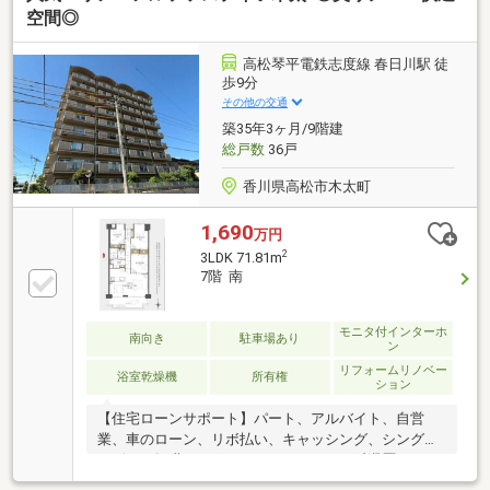
／カード残債→通過・転職4ヶ月／頭金0→通過・自営
空間◎
業2年目→補足資料＆補足説明で通過・パート3年目/年
収180万円→承無理な営業はいたしません。通る方法
高松琴平電鉄志度線 春日川駅 徒
を一緒に探します。087-810-3147／【見学予約】から
歩9分
も受付中
その他の交通
築35年3ヶ月/9階建
総戸数
36戸
香川県高松市木太町
1,690
万円
2
3LDK 71.81m
7階 南
モニタ付インターホ
南向き
駐車場あり
ン
リフォームリノベー
浴室乾燥機
所有権
ション
【住宅ローンサポート】パート、アルバイト、自営
業、車のローン、リボ払い、キャッシング、シングル
マザー、転職したばかり、クレジットの延滞歴がある
など住宅ローン審査が不安、「自分は無理かも…」と