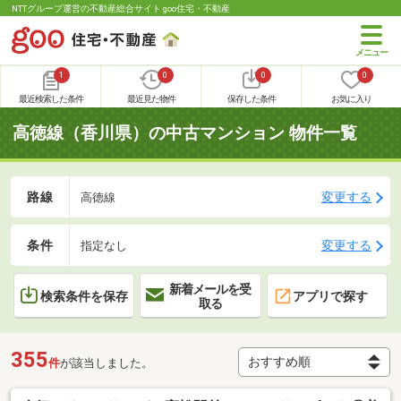
NTTグループ運営の不動産総合サイト goo住宅・不動産
1
0
0
0
最近検索した条件
最近見た物件
保存した条件
お気に入り
高徳線（香川県）の中古マンション 物件一覧
路線
変更する
高徳線
条件
変更する
指定なし
新着メールを受
検索条件を保存
アプリで探す
取る
355
件
が該当しました。