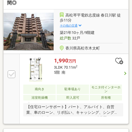
／カード残債→通過・転職4ヶ月／頭金0→通過・自営
間◎
業2年目→補足資料＆補足説明で通過・パート3年目/年
収180万円→承無理な営業はいたしません。通る方法
高松琴平電鉄志度線 春日川駅 徒
を一緒に探します。087-810-3147／【見学予約】から
歩11分
も受付中
その他の交通
築21年10ヶ月/9階建
総戸数
32戸
香川県高松市木太町
1,990
万円
2
3LDK 70.11m
5階 南
モニタ付インターホ
南向き
駐車場あり
ン
浴室乾燥機
即入居可
所有権
【住宅ローンサポート】パート、アルバイト、自営
業、車のローン、リボ払い、キャッシング、シングル
マザー、転職したばかり、クレジットの延滞歴がある
など住宅ローン審査が不安、「自分は無理かも…」と
いう方ほどご相談ください！▼審査通過例・年収300