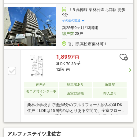
越があり、毎日のお買い物にも便利。さらに近隣には
月極駐車場を2台確保済みで、お車を複数台所有され
ＪＲ高徳線 栗林公園北口駅 徒歩
るご家族にもおすすめ。利便性・快適性・将来性を兼
9分
ね備えた、永く安心して暮らせる住まいです。リフォ
その他の交通
ーム工事は8月完了予定です。ご見学予約を承ってい
築28年9ヶ月/13階建
ますのでぜひお問合せください。
総戸数
28戸
香川県高松市栗林町１
1,899
万円
2
3LDK 70.38m
12階 南
南向き
駐車場あり
角部屋
モニタ付インターホ
浴室乾燥機
即入居可
ン
栗林小学校まで徒歩5分のフルリフォーム済みの3LDK
住戸！LDKは15.9帖のゆとりある空間で、全室フロー
リングのためお手入れがしやすく、どの部屋も快適に
過ごせます。南向きの12階角部屋につき、陽当たり・
通風・眺望は良好！バルコニーからは開放感ある景色
アルファステイツ北佐古
が広がり、日常に心地よい明るさをもたらします。人