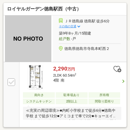
いう方ほどご相談ください！▼審査通過例・年収300
ロイヤルガーデン徳島駅西（中古）
万＋車ローン／勤続1年→通過・年収260万／シングル
／カード残債→通過・転職4ヶ月／頭金0→通過・自営
業2年目→補足資料＆補足説明で通過・パート3年目/年
ＪＲ徳島線 徳島駅 徒歩6分
収180万円→承無理な営業はいたしません。通る方法
その他の交通
を一緒に探します。087-810-3147／【見学予約】から
築9年8ヶ月/15階建
も受付中
総戸数
-戸
徳島県徳島市寺島本町西２
2,290
万円
2
2LDK 60.54m
4階 南
南向き
駐車場あり
所有権
システムキッチン
2階以上
間取り図有り
≪充実の周辺環境≫■内町小学校まで徒歩6分■徳島中
学校 まで徒歩12分■アミコまで車で2分■キョーエイ三
ツ合橋店まで車で3分■保育園・幼稚園も徒歩10分圏内
に多数■徒歩10分圏内に病院も多数■スーパー・ドラッ