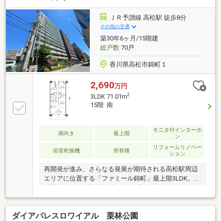
ＪＲ予讃線 高松駅 徒歩8分
その他の交通
築30年6ヶ月/15階建
総戸数
70戸
香川県高松市錦町１
2,690
万円
2
3LDK 71.01m
15階 南
モニタ付インターホ
南向き
最上階
ン
リフォームリノベー
浴室乾燥機
所有権
ション
再開発が進み、さらなる発展が期待される高松駅周辺
エリアに位置する「ファミール錦町」最上階3LDK。高
松駅徒歩8分の利便性に加え、内装・設備をフルリフ
ォームし、快適で美しい住空間へと生まれ変わりま
す。南向きで陽当たりが良く、最上階ならではの開放
ダイアパレスロワイアル 栗林公園
感も魅力です。徒歩圏内にはマルナカ広場店や高松三