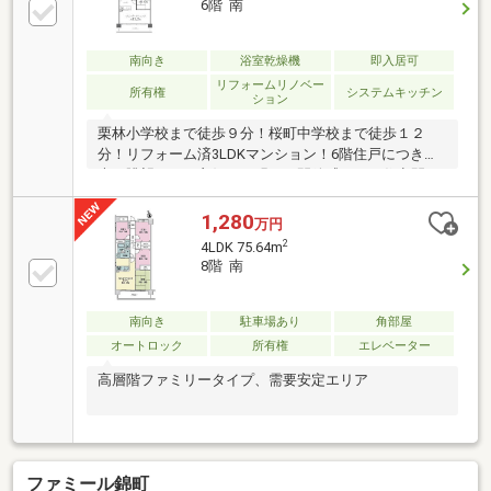
6階 南
南向き
浴室乾燥機
即入居可
リフォームリノベー
所有権
システムキッチン
ション
栗林小学校まで徒歩９分！桜町中学校まで徒歩１２
分！リフォーム済3LDKマンション！6階住戸につき採
光・眺望ともに良好で、明るく開放感のある住空間が
広がります。室内は水回りを含めてきれいに整えら
れ、入居後すぐに快適な生活が始められる点が魅力。
1,280
万円
LDKは家族が集まりやすいゆとりある広さで、各居室
2
4LDK 75.64m
も使い勝手の良い間取り。周辺にはスーパーや医療機
8階 南
関、飲食店が揃い、日常の買い物や外出も便利です。
管理体制も良好で、初めての住み替えや長期居住にも
安心。立地・住環境・室内状態の三拍子が揃った、魅
南向き
駐車場あり
角部屋
力的なリフォーム物件です。
オートロック
所有権
エレベーター
高層階ファミリータイプ、需要安定エリア
ファミール錦町