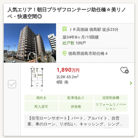
いう方ほどご相談ください！▼審査通過例・年収300
人気エリア！朝日プラザフロンテージ助任橋☆美リノ
万＋車ローン／勤続1年→通過・年収260万／シングル
／カード残債→通過・転職4ヶ月／頭金0→通過・自営
ベ・快適空間◎
業2年目→補足資料＆補足説明で通過・パート3年目/年
収180万円→承無理な営業はいたしません。通る方法
ＪＲ高徳線 徳島駅 徒歩23分
を一緒に探します。087-810-3147／【見学予約】から
築34年8ヶ月/15階建
も受付中
総戸数
109戸
徳島県徳島市助任橋４
1,890
万円
2
2LDK 65.2m
8階 南
南向き
駐車場あり
浴室乾燥機
リフォームリノベー
即入居可
所有権
ション
【住宅ローンサポート】パート、アルバイト、自営
業、車のローン、リボ払い、キャッシング、シングル
マザー、転職したばかり、クレジットの延滞歴がある
など住宅ローン審査が不安、「自分は無理かも…」と