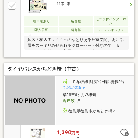
す。●ことでん栗林公園駅徒歩５分で通勤も便利で
11階 東
す。●ＪＲ栗林駅へは徒歩７分●丁寧にお使いですの
で、現状大きなリフォームが必要なくお住まいいただ
けます。●総合病院やスーパーも徒歩圏内に揃う、生
モニタ付インターホ
駐車場あり
角部屋
ン
活利便性の高い立地。●洋室は、可動式収納で２部屋
即入居可
所有権
システムキッチン
に分けて使うことも、１部屋８．２帖として広々と使
うことも自
延床面積８７．４４㎡のゆとりある居室空間、更に部
屋をスッキリみせられるクローゼット付なので、服を
まとめて収納できて部屋すっきり。〇コンロやシンク
がセットされたシステムキッチン。対面キッチンなの
で会話をしながら、家事もできます。〇出不精さんで
ダイヤパレスかちどき橋（中古）
も活動的になれる？栗林公園駅徒歩６分ロケーショ
ン。〇留守番いらずの宅配ＢＯＸ付なので、ネット通
販大好き派にはお勧めです。〇家族みんなのワガママ
ＪＲ牟岐線 阿波富田駅 徒歩8分
にも応える４ＬＤＫ。是非その目でお確かめくださ
その他の交通
い。〇栗林小学校まで徒歩５分。桜町中学校まで徒歩
築38年6ヶ月/6階建
１５分。近隣にはスーパーや病院、銀行なども徒歩圏
総戸数
-戸
内であります。〇１１階部分なので、バルコニーから
は街が一望できま
徳島県徳島市かちどき橋４
1,390
万円