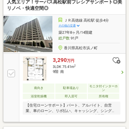
人気エリア！サーパス高松駅前フレシアサンポート◎美
リノベ・快適空間◎
ＪＲ高徳線 高松駅 徒歩4分
その他の交通
築27年8ヶ月/14階建
総戸数
91戸
香川県高松市浜ノ町
3,290
万円
2
3LDK 75.41m
9階 南
モニタ付インターホ
南向き
駐車場あり
ン
浴室乾燥機
即入居可
所有権
【住宅ローンサポート】パート、アルバイト、自営
業、車のローン、リボ払い、キャッシング、シングル
マザー、転職したばかり、クレジットの延滞歴がある
など住宅ローン審査が不安、「自分は無理かも…」と
いう方ほどご相談ください！▼審査通過例・年収300