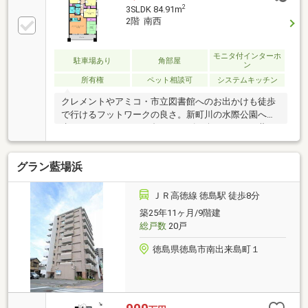
2
3SLDK 84.91m
2階 南西
モニタ付インターホ
駐車場あり
角部屋
ン
所有権
ペット相談可
システムキッチン
クレメントやアミコ・市立図書館へのお出かけも徒歩
で行けるフットワークの良さ。新町川の水際公園へ散
歩がてら、ひょうたん島クルーズを楽しむのもお薦め
です。第4日曜日は、楽しみな「とくしまマルシェ」
が開催されます！！●こんな魅力がいっぱい！！・2階
グラン藍場浜
部分だと日常生活でも階段が利用できるのが安心・便
利。・1階は駐車場なので生活音の心配は少ないのが
魅力。・水際公園が近くにあり、ペットのお散歩も安
ＪＲ高徳線 徳島駅 徒歩8分
心なのが魅力。・ハウスクリーニング実施済み。・辻
築25年11ヶ月/9階建
堂餃子店徒歩4分（259ｍ）・JR徳島駅 徒歩7分
総戸数
20戸
（538m）・アミコ 徒歩4分（319ｍ）・新町川水際
公園 徒歩3分（206m）
徳島県徳島市南出来島町１