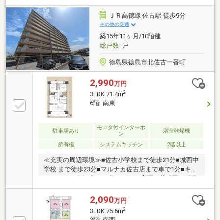
気の栗林小まで徒歩５分で、教育環境も安心。周辺に
はスーパーや生活施設が揃い、毎日の買い物も便利な
ＪＲ高徳線 佐古駅 徒歩9分
立地です。新築のような住み心地で、快適な都市生活
その他の交通
を叶える魅力的な一室です。
築15年11ヶ月/10階建
総戸数
-戸
徳島県徳島市北佐古一番町
2,990
万円
2
3LDK 71.4m
6階 南東
モニタ付インターホ
駐車場あり
浴室乾燥機
ン
所有権
システムキッチン
2階以上
≪充実の周辺環境≫■佐古小学校まで徒歩21分■城西中
学校 まで徒歩23分■マルナカ佐古店まで車で1分■キョ
ーエイ三ツ合橋店まで車で2分■保育園・幼稚園も徒歩
10分圏内に多数■徒歩10分圏内に病院も多数■スーパ
ー・ドラッグストア・コンビニ徒歩5分圏内≪収納豊
2,090
万円
富な住みやすい間取り≫■収納豊富な3LDK■LDK17.2帖
2
3LDK 75.6m
■雨でも安心のインナーバルコニー本日ご案内可能で
3階 南西