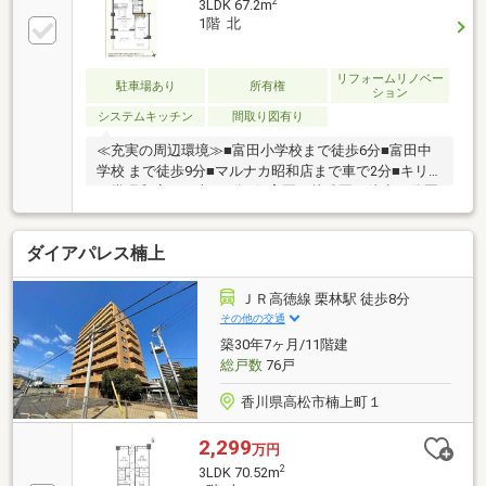
2
3LDK 67.2m
1階 北
リフォームリノベー
駐車場あり
所有権
ション
システムキッチン
間取り図有り
≪充実の周辺環境≫■富田小学校まで徒歩6分■富田中
学校 まで徒歩9分■マルナカ昭和店まで車で2分■キリ
ン堂昭和店まで車で5分■保育園・幼稚園も徒歩10分圏
内に多数■徒歩10分圏内に病院も多数■スーパー・ドラ
ッグストア・コンビニ徒歩5分圏内≪収納豊富な住み
ダイアパレス楠上
やすい間取り≫■収納豊富な3LDK■LDK14.9帖■雨でも
安心のインナーバルコニー本日ご案内可能です♪
ＪＲ高徳線 栗林駅 徒歩8分
その他の交通
築30年7ヶ月/11階建
総戸数
76戸
香川県高松市楠上町１
2,299
万円
2
3LDK 70.52m