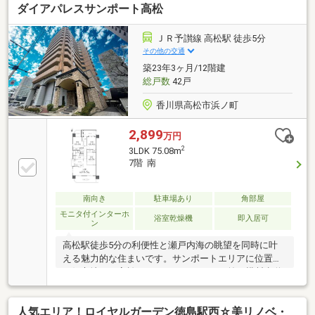
ダイアパレスサンポート高松
万＋車ローン／勤続1年→通過・年収260万／シングル
／カード残債→通過・転職4ヶ月／頭金0→通過・自営
業2年目→補足資料＆補足説明で通過・パート3年目/年
ＪＲ予讃線 高松駅 徒歩5分
収180万円→承無理な営業はいたしません。通る方法
その他の交通
を一緒に探します。087-810-3147／【見学予約】から
築23年3ヶ月/12階建
も受付中
総戸数
42戸
香川県高松市浜ノ町
2,899
万円
2
3LDK 75.08m
7階 南
南向き
駐車場あり
角部屋
モニタ付インターホ
浴室乾燥機
即入居可
ン
高松駅徒歩5分の利便性と瀬戸内海の眺望を同時に叶
える魅力的な住まいです。サンポートエリアに位置す
る好立地で、高松アリーナはマンション前の横断歩道
を渡ると目の前！通勤・買い物もスムーズに完結する
素敵なマンションです。高層階ならではの開放感あふ
人気エリア！ロイヤルガーデン徳島駅西☆美リノベ・
れる眺望は、毎日の暮らしに特別感をプラス。さら