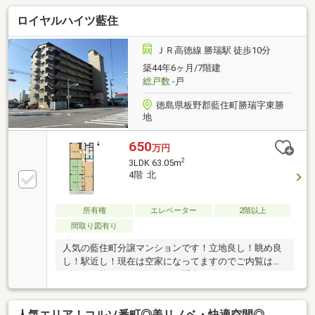
いう方ほどご相談ください！▼審査通過例・年収300
ロイヤルハイツ藍住
万＋車ローン／勤続1年→通過・年収260万／シングル
／カード残債→通過・転職4ヶ月／頭金0→通過・自営
業2年目→補足資料＆補足説明で通過・パート3年目/年
ＪＲ高徳線 勝瑞駅 徒歩10分
収180万円→承無理な営業はいたしません。通る方法
築44年6ヶ月/7階建
を一緒に探します。087-810-3147／【見学予約】から
総戸数
-戸
も受付中
徳島県板野郡藍住町勝瑞字東勝
地
650
万円
2
3LDK 63.05m
4階 北
所有権
エレベーター
2階以上
間取り図有り
人気の藍住町分譲マンションです！立地良し！眺め良
し！駅近し！現在は空家になってますのでご内覧はい
つでも可能です！お気軽にお問合せください♪
人気エリア！コルソ番町◎美リノベ・快適空間◎