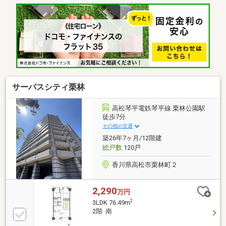
グストア・コンビニ徒歩5分圏内≪収納豊富な住みや
すい間取り≫■収納豊富な2LDK■LDK14.7帖■雨でも安
心のインナーバルコニー本日ご案内可能です♪
サーパスシティ栗林
高松琴平電鉄琴平線 栗林公園駅
徒歩7分
その他の交通
築26年7ヶ月/12階建
総戸数
120戸
香川県高松市栗林町２
2,290
万円
2
3LDK 76.49m
2階 南