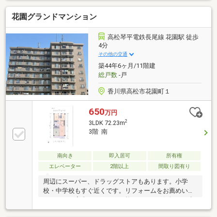
いつでも可能ですので、お気軽にお問い合わせくださ
花園グランドマンション
い。
高松琴平電鉄長尾線 花園駅 徒歩
4分
その他の交通
築44年6ヶ月/11階建
総戸数
-戸
香川県高松市花園町１
650
万円
2
3LDK 72.23m
3階 南
南向き
即入居可
所有権
エレベーター
2階以上
間取り図有り
周辺にスーパー、ドラッグストアもあります。小学
校・中学校もすぐ近くです。リフォームをお薦めいた
します。ご案内はいつでも可能ですのでお気軽にお声
掛けください