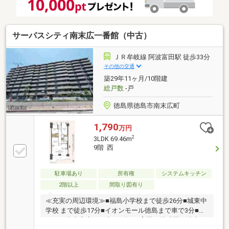
サーパスシティ南末広一番館（中古）
ＪＲ牟岐線 阿波富田駅 徒歩33分
その他の交通
築29年11ヶ月/10階建
総戸数
-戸
徳島県徳島市南末広町
1,790
万円
2
3LDK 69.46m
9階 西
駐車場あり
所有権
システムキッチン
2階以上
間取り図有り
≪充実の周辺環境≫■福島小学校まで徒歩26分■城東中
学校 まで徒歩17分■イオンモール徳島まで車で3分■コ
スモス南末広店まで車で1分■保育園・幼稚園も徒歩10