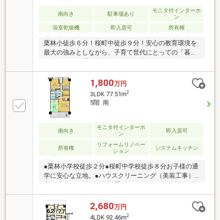
モニタ付インターホ
南向き
駐車場あり
ン
浴室乾燥機
即入居可
所有権
栗林小徒歩６分！桜町中徒歩９分！安心の教育環境を
最大の強みとしながら、子育て世代にとっての「暮ら
しやすさ」と「将来性」を同時に備えています。徒歩
圏で通学できる距離は、日々の安全と親の負担軽減に
つながり、地域コミュニティとの結びつきも自然に深
1,800
万円
まります。さらに、リフォーム済みで即入居可能な状
2
3LDK 77.51m
態は、子育て世代にとって時間や費用の節約となり、
5階 南
快適な生活をすぐに始められる大きなメリット。加え
て、栗林公園や中心街へのアクセスも良好で、資産価
値の維持にも期待できる立地です。平面駐車場も確保
モニタ付インターホ
南向き
即入居可
ン
済みです。教育環境・生活利便性・資産性を三位一体
リフォームリノベー
で叶えるこの住まいは、未来を見据えた「安心投資」
所有権
システムキッチン
ション
としても魅力的。
●栗林小学校徒歩２分●桜町中学校徒歩８分お子様の通
学に安心な立地。●ハウスクリーニング（美装工事）
実施済。エアコン３台設置しておりエアコン洗浄も完
了済み（２０２６年７月２６日完了）●２０２０年１
１月にガスコンロ交換、洋室フローリング張替え、Ｌ
2,680
万円
ＤＫクロス張替え済。トイレは全面リフォーム済で
2
4LDK 92.46m