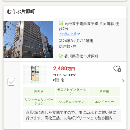
分圏内に多数■徒歩10分圏内に病院も多数■スーパー・
ドラッグストア・コンビニ徒歩5分圏内≪収納豊富な
むうぶ片原町
住みやすい間取り≫■収納豊富な3LDK■LDK14.7帖■雨
でも安心のインナーバルコニー本日ご案内可能です♪
高松琴平電鉄琴平線 片原町駅 徒
歩2分
その他の交通
築24年8ヶ月/13階建
総戸数
-戸
香川県高松市片原町
2,480
万円
2
2LDK 62.88m
6階 南
モニタ付インターホ
南向き
所有権
ン
リフォームリノベー
システムキッチン
エレベーター
ション
商店街に面した立地ですので、雨にぬれずに買い物に
行けます。高松三越、丸亀町グリーンまで徒歩圏内、
市街地都市型マンションをお探しの方にお薦めです。
片原町駅徒歩2分の利便性の高い場所です。ご案内は