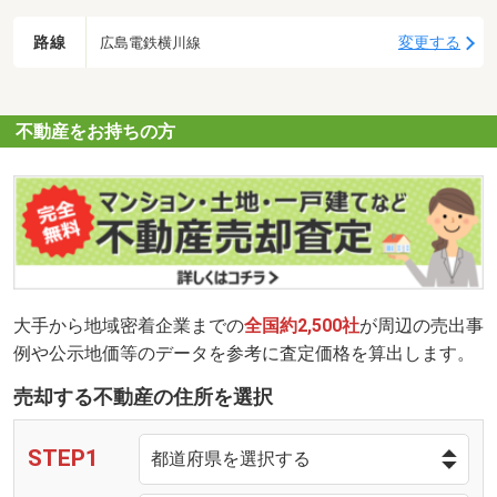
路線
変更する
広島電鉄横川線
不動産をお持ちの方
大手から地域密着企業までの
全国約2,500社
が周辺の売出事
例や公示地価等のデータを参考に査定価格を算出します。
売却する不動産の住所を選択
STEP1