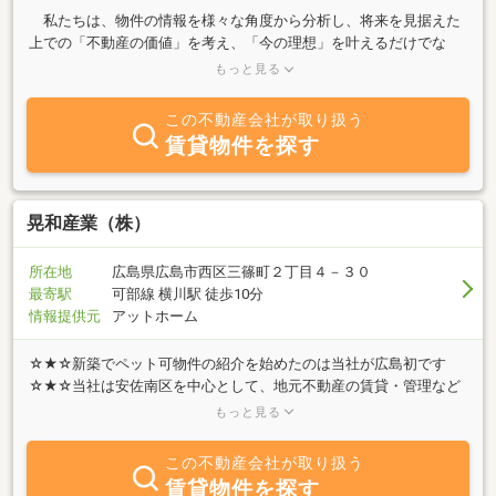
私たちは、物件の情報を様々な角度から分析し、将来を見据えた
上での「不動産の価値」を考え、「今の理想」を叶えるだけでな
く、リノベーションの先にある、将来の資産性やライフスタイルの
もっと見る
変化も考慮した、一人ひとりに最適なプランをご提案します。
この不動産会社が取り扱う
賃貸物件を探す
晃和産業（株）
所在地
広島県広島市西区三篠町２丁目４－３０
最寄駅
可部線 横川駅 徒歩10分
情報提供元
アットホーム
☆★☆新築でペット可物件の紹介を始めたのは当社が広島初です
☆★☆当社は安佐南区を中心として、地元不動産の賃貸・管理など
のご紹介を主な業務内容とする会社です。不動産に関する質問は何
もっと見る
でもお気軽にご相談下さい。豊富な情報力で、お客様のご希望に併
せたスピーディーな対応を心掛けております。是非当社へご相談下
この不動産会社が取り扱う
さい。
賃貸物件を探す