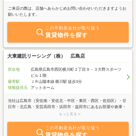
ご来店の際は、店舗へあらかじめお問い合わせいただきますようお
願いいたします。
この不動産会社が取り扱う
賃貸物件を探す
大東建託リーシング（株） 広島店
所在地
広島県広島市西区横川町２丁目９－３大野スポーツ
ビル１階
最寄駅
ＪＲ山陽本線 横川駅 徒歩3分
情報提供元
アットホーム
当社は広島市（安佐南・安佐北・中区・東区・西区・佐伯区）・廿
日市・北広島・安芸高田市・浜田市・益田市にあるお部屋や倉庫・
事務所などをご紹介しております。広島店へ直接お越しいただかな
もっと見る
くても、現地やご指定の場所でお待ち合わせが可能です！又、全国
に展開しておりますので、ご転勤が多い方などお任せください！
この不動産会社が取り扱う
２４時間管理電話受付しておりますので、トラブルがあってもご安
賃貸物件を探す