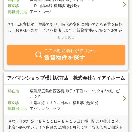
最寄駅
ＪＲ山陽本線 横川駅 徒歩5分
情報提供元
アットホーム
弊社はお客様第一主義であり、時代の変化に対応できる企業を目指
し、お客様へのサービスを提供します。賃貸物件のご紹介〜お引越
業者のご紹介まで、ご入居までのお手伝いをさせていただいており
もっと見る
ます。売買物件に関しては、住宅ローンのご相談や売却の際、税金
に関するアドバイスまで経験豊富なスタッフがお客様の住いのお手
この不動産会社が取り扱う
伝いをさせていただきます。不動産管理も行っておりますので、空
賃貸物件を探す
室対策に関するご相談もお受けしておりますのでお気軽にご相談く
ださい。ご来店お待ちしております。
アパマンショップ横川駅前店 株式会社ケイアイホーム
所在地
広島県広島市西区横川町３丁目12-17ミタキヤ横川ビ
ル２Ｆ
最寄駅
山陽本線（ＪＲ西日本） 横川駅 徒歩1分
情報提供元
アパマンショップ
お盆・年末年始（８月１１日～８月１５日）横川駅より徒歩２分。
来店不要のオンライン内覧のご対応も可能です！なんでもご相談下