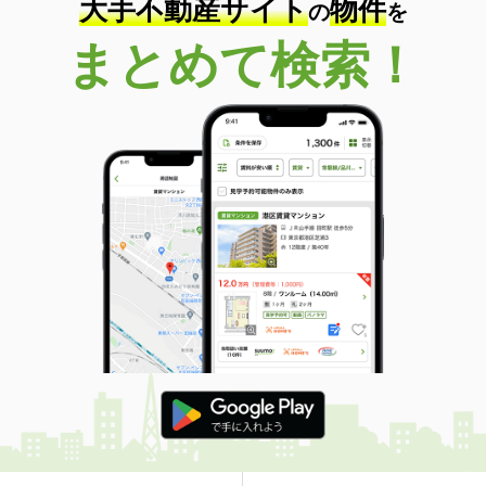
大手不動産サイト
物件
の
を
まとめて検索！