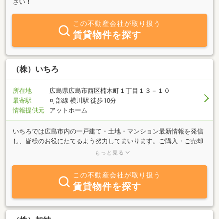
さい！
この不動産会社が取り扱う
賃貸物件を探す
（株）いちろ
所在地
広島県広島市西区楠木町１丁目１３－１０
最寄駅
可部線 横川駅 徒歩10分
情報提供元
アットホーム
いちろでは広島市内の一戸建て・土地・マンション最新情報を発信
し、皆様のお役にたてるよう努力してまいります。ご購入・ご売却
をお考えの方はいつでもお気軽にご相談下さい。弊社ＨＰのにも多
もっと見る
数の物件情報を掲載しておりますので、是非ご覧ください。
この不動産会社が取り扱う
賃貸物件を探す