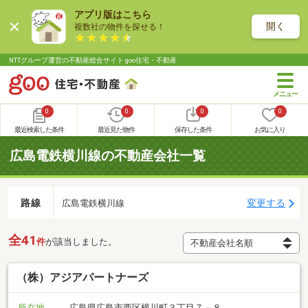
アプリ版はこちら
開く
複数社の物件を探せる！
NTTグループ運営の不動産総合サイト goo住宅・不動産
0
0
0
0
最近検索した条件
最近見た物件
保存した条件
お気に入り
広島電鉄横川線の不動産会社一覧
路線
変更する
広島電鉄横川線
全41
件
が該当しました。
（株）アジアパートナーズ
所在地
広島県広島市西区横川町３丁目７－８