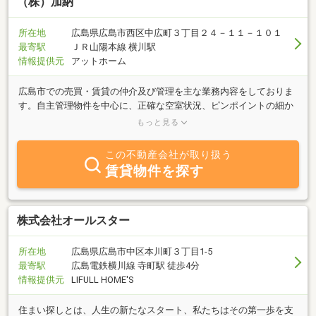
（株）加納
所在地
広島県広島市西区中広町３丁目２４－１１－１０１
最寄駅
ＪＲ山陽本線 横川駅
情報提供元
アットホーム
広島市での売買・賃貸の仲介及び管理を主な業務内容をしておりま
す。自主管理物件を中心に、正確な空室状況、ピンポイントの細か
い情報をタイムリーにご提供させて頂いております。長年の経験と
もっと見る
豊富な情報力で、あらゆるニーズにスピーディーな対応をいたしま
す。
この不動産会社が取り扱う
賃貸物件を探す
株式会社オールスター
所在地
広島県広島市中区本川町３丁目1-5
最寄駅
広島電鉄横川線 寺町駅 徒歩4分
情報提供元
LIFULL HOME'S
住まい探しとは、人生の新たなスタート、私たちはその第一歩を支