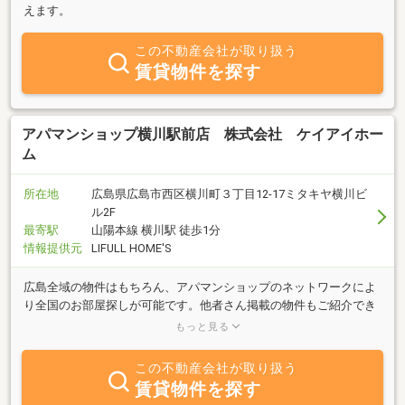
えます。
この不動産会社が取り扱う
賃貸物件を探す
アパマンショップ横川駅前店 株式会社 ケイアイホー
ム
所在地
広島県広島市西区横川町３丁目12-17ミタキヤ横川ビ
ル2F
最寄駅
山陽本線 横川駅 徒歩1分
情報提供元
LIFULL HOME'S
広島全域の物件はもちろん、アパマンショップのネットワークによ
り全国のお部屋探しが可能です。他者さん掲載の物件もご紹介でき
ますので、気になる物件がございましたらお気軽にお問合せ下さ
もっと見る
い。
この不動産会社が取り扱う
賃貸物件を探す