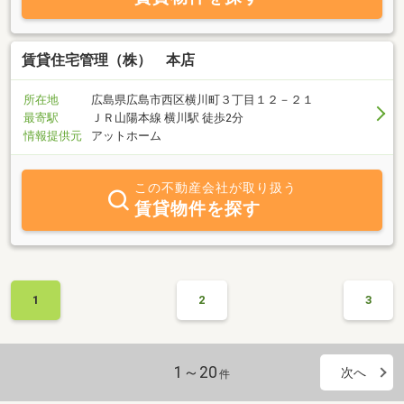
心ください。 その他にもクリーニング代定額制や連帯保証人不要
制度など手軽にご契約していただくことも可能です。（一部、対象
外のお部屋もございます。） ご入居に関することなら当社スタッ
フにご相談ください！個性豊かなルームアドバイザーがみなさまの
賃貸住宅管理（株） 本店
お部屋探しをお手伝いいたします☆毎週火曜・水曜日が定休日とな
ります。夏季休暇8/11（火）～16（日）、臨時休業９/１０（木）
所在地
広島県広島市西区横川町３丁目１２－２１
最寄駅
ＪＲ山陽本線 横川駅 徒歩2分
情報提供元
アットホーム
この不動産会社が取り扱う
賃貸物件を探す
1
2
3
1～20
次へ
件