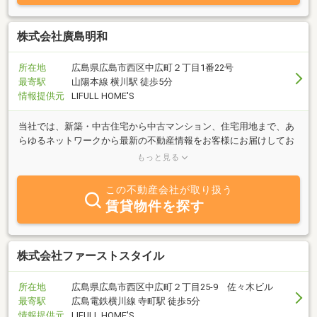
株式会社廣島明和
所在地
広島県広島市西区中広町２丁目1番22号
最寄駅
山陽本線 横川駅 徒歩5分
情報提供元
LIFULL HOME'S
当社では、新築・中古住宅から中古マンション、住宅用地まで、あ
らゆるネットワークから最新の不動産情報をお客様にお届けしてお
ります。私たちが親身になって皆様の住まい探しをお手伝いさせて
もっと見る
いただきます。
この不動産会社が取り扱う
賃貸物件を探す
株式会社ファーストスタイル
所在地
広島県広島市西区中広町２丁目25-9 佐々木ビル
最寄駅
広島電鉄横川線 寺町駅 徒歩5分
情報提供元
LIFULL HOME'S