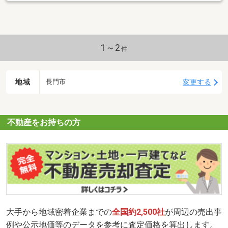
長門）に駐車された方はお申し出下さい、料金チケットをお渡しい
たします。
1～2
件
地域
変更する
長門市
不動産をお持ちの方
大手から地域密着企業までの
全国約2,500社
が周辺の売出事
例や公示地価等のデータを参考に査定価格を算出します。