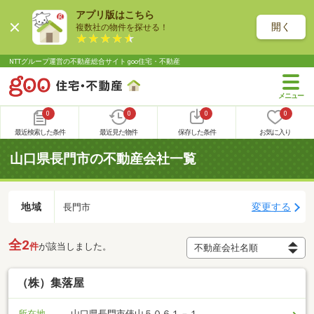
アプリ版はこちら
開く
複数社の物件を探せる！
NTTグループ運営の不動産総合サイト goo住宅・不動産
0
0
0
0
最近検索した条件
最近見た物件
保存した条件
お気に入り
山口県長門市の不動産会社一覧
地域
変更する
長門市
全2
件
が該当しました。
（株）集落屋
所在地
山口県長門市俵山５０６１－１