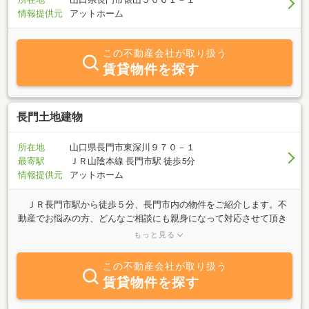
情報提供元
アットホーム
この不動産会社が取り扱う
賃貸物件を探す
長門土地建物
所在地
山口県長門市東深川９７０－１
最寄駅
ＪＲ山陰本線 長門市駅 徒歩5分
情報提供元
アットホーム
ＪＲ長門市駅から徒歩５分、長門市内の物件をご紹介します。不
動産でお悩みの方、どんなご相談にも親身になって対応させて頂き
ます。皆様のご来店をお待ちしております。 ☆土・祝日も営業し
もっと見る
ております。 ☆相談・案内無料です。店舗前に１台駐車できま
す。1.すこし遠いいですが提携駐車場（わたや本店）、有料駐車場
この不動産会社が取り扱う
（パーク長門）に駐車下さい。 （駐車場の場所は当社ホームペー
賃貸物件を探す
ジを参照下さい。） 2.提携駐車場（わたや本店）は、ブロックに
名前の書いていないところへ駐車下さい。 3.有料駐車場（パーク