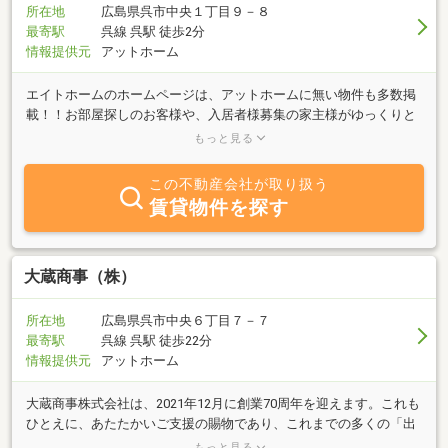
所在地
広島県呉市中央１丁目９－８
最寄駅
呉線 呉駅 徒歩2分
情報提供元
アットホーム
エイトホームのホームページは、アットホームに無い物件も多数掲
載！！お部屋探しのお客様や、入居者様募集の家主様がゆっくりと
お話ができるお店づくりを目指しています！ガラス張りで店内の様
もっと見る
子がよくわかる1階のお店♪皆様のご来店を明るいスタッフがお待ち
しております。『ちょっとお部屋が見たいな』 『この物件の詳
この不動産会社が取り扱う
しい話が聞きたいな』 と思ったら、メールやお電話でのお問い合
賃貸物件を探す
わせもOK(^ ^)お気軽にお問い合わせください♪
大蔵商事（株）
所在地
広島県呉市中央６丁目７－７
最寄駅
呉線 呉駅 徒歩22分
情報提供元
アットホーム
大蔵商事株式会社は、2021年12月に創業70周年を迎えます。これも
ひとえに、あたたかいご支援の賜物であり、これまでの多くの「出
会い」に深い感謝を申し上げます。1951年呉市本通りで、金融、不
もっと見る