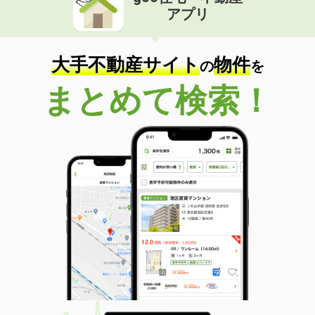
アプリ
大手不動産サイト
物件
の
を
まとめて検索！