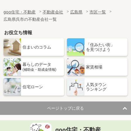
goo住宅・不動産
不動産会社
広島県
市区一覧
広島県呉市の不動産会社一覧
お役立ち情報
「住みたい街」
住まいのコラム
を見つけよう
暮らしのデータ
家賃相場
(補助金・助成金情報)
人気タウン
住宅ローン
ランキング
ページトップに戻る
goo住宅・不動産