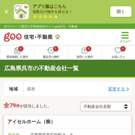
アプリ版はこちら
開く
複数社の物件を探せる！
NTTグループ運営の不動産総合サイト goo住宅・不動産
0
0
0
0
最近検索した条件
最近見た物件
保存した条件
お気に入り
広島県呉市の不動産会社一覧
地域
変更する
呉市
全79
件
が該当しました。
アイセルホーム（株）
所在地
広島県呉市広中町３－６