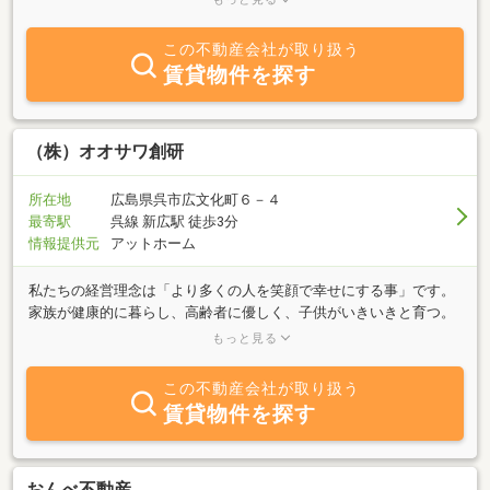
動産業として創業し、地域の皆さまのニーズにお応えすべく努力し
てまいりました。現在は、不動産事業に特化して、収益物件の運
この不動産会社が取り扱う
営・販売・仲介事業、賃貸住宅・駐車場の管理・仲介事業、駐車場
賃貸物件を探す
のサブリース事業を営んでおります。また、株式会社UF Design建築
事務所様のご協力により、新時代の都市型ガレージハウス賃貸住
宅 「solana（ソラーナ）」シリーズを運営、管理をする運びとな
りました。「solana（ソラーナ）」シリーズの多くの物件が、開発
（株）オオサワ創研
が進む「広島駅」徒歩10分圏内にある、戸建感覚で住める3階建て
のガレージハウスとなっております。今までにはない賃貸住宅です
所在地
広島県呉市広文化町６－４
ので、ぜひお問い合わせくださいませ。
最寄駅
呉線 新広駅 徒歩3分
情報提供元
アットホーム
私たちの経営理念は「より多くの人を笑顔で幸せにする事」です。
家族が健康的に暮らし、高齢者に優しく、子供がいきいきと育つ。
そんな住まいをご提供することを経営方針に掲げています。 「古く
もっと見る
なり老朽化したわが家をリフォームしたい」「今の家が手狭になっ
たので新築か中古住宅の購入を検討したい」毎日過ごす場所だから
この不動産会社が取り扱う
こそ大切なお住まいに関するご相談・お悩みをお聞きし 笑顔で安心
賃貸物件を探す
して過ごしていただきたい。そして、劇的によくなったお住まいを
手に入れたお客様の笑顔と喜びの声を励みにしています。その結
果、私たちもやりがいを感じ笑顔で生き生きと働くことで、子供た
ちから憧れられる会社であり続けるために日々考え、さまざまな取
おんべ不動産