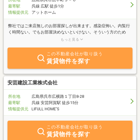
最寄駅
呉線 広駅 徒歩1分
情報提供元
アットホーム
弊社ではご来店無しのお部屋探しが出来ます。感染症怖い。内覧行
く時間ない。でもお部屋決めないといけない。そういう方のため
に、まず、ＬＩＮＥやメールで気になった物件以外の類似物件紹
もっと見る
介。次に、気になったお部屋について、本当は現地をご覧になって
頂きたきですが、ＬＩＮＥやメールなどにお部屋写真や周辺写真や
この不動産会社が取り扱う
動画などお送りします。スマホ1台で簡単に内覧疑似体験。ぜひご
賃貸物件を探す
連絡お待ちしてます。
安芸建設工業株式会社
所在地
広島県呉市広横路１丁目8-28
最寄駅
呉線 安芸阿賀駅 徒歩15分
情報提供元
LIFULL HOME'S
この不動産会社が取り扱う
賃貸物件を探す