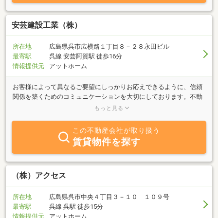
安芸建設工業（株）
所在地
広島県呉市広横路１丁目８－２８永田ビル
最寄駅
呉線 安芸阿賀駅 徒歩16分
情報提供元
アットホーム
お客様によって異なるご要望にしっかりお応えできるように、信頼
関係を築くためのコミュニケーションを大切にしております。不動
産の売買以外にリフォームも対応できますので、お気軽にご相談く
もっと見る
ださい！
この不動産会社が取り扱う
賃貸物件を探す
（株）アクセス
所在地
広島県呉市中央４丁目３－１０ １０９号
最寄駅
呉線 呉駅 徒歩15分
情報提供元
アットホーム