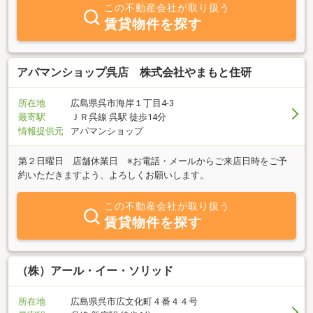
し上げております！●広島国際大学・呉大学の学生さん向け物件多
この不動産会社が取り扱う
数！！◎３月は休まず営業します！☆★当社ホームページもご覧く
賃貸物件を探す
ださい★☆http://www.asahij.com
アパマンショップ呉店 株式会社やまもと住研
所在地
広島県呉市海岸１丁目4-3
最寄駅
ＪＲ呉線 呉駅 徒歩14分
情報提供元
アパマンショップ
第２日曜日 店舗休業日 ※お電話・メールからご来店日時をご予
約いただきますよう、よろしくお願いします。
この不動産会社が取り扱う
賃貸物件を探す
（株）アール・イー・ソリッド
所在地
広島県呉市広文化町４番４４号