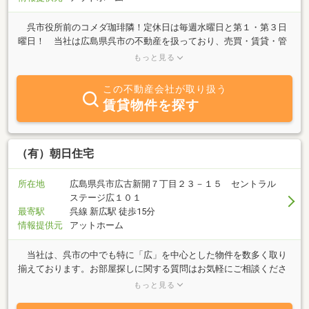
呉市役所前のコメダ珈琲隣！定休日は毎週水曜日と第１・第３日
曜日！ 当社は広島県呉市の不動産を扱っており、売買・賃貸・管
理を主な業務としております。●無料で売却価格査定！広告掲載や
もっと見る
ご相談ももちろん無料です！●あなたのお探しの物件は見つかりま
したか？お部屋探しもお任せください！●家主様に代わってお部屋
この不動産会社が取り扱う
や駐車場等の管理業務も得意です！お客様との出会いを大切にしな
賃貸物件を探す
がら、賃貸・売買物件をご案内させていただきます。お気軽にご相
談・ご連絡ください！！お車でお越しの際は川沿いの市営駐車場を
ご利用下さい。駐車券を差し上げます！
（有）朝日住宅
所在地
広島県呉市広古新開７丁目２３－１５ セントラル
ステージ広１０１
最寄駅
呉線 新広駅 徒歩15分
情報提供元
アットホーム
当社は、呉市の中でも特に「広」を中心とした物件を数多く取り
揃えております。お部屋探しに関する質問はお気軽にご相談くださ
い。女性スタッフが親身になってあなたのお部屋探しをお手伝い致
もっと見る
します☆●賃貸アパート・マンションご契約の方にプレゼントを差