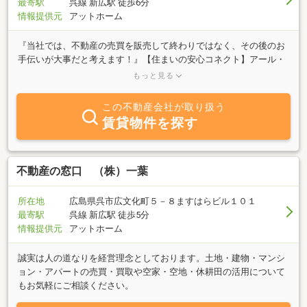
最寄駅
呉線 新広駅 徒歩6分
情報提供元
アットホーム
『当社では、不動産の売買を販売して終わりではなく、その後のお
手伝いが大事だと考えます！』【住まいの安心コネクト】アール・
イー・ソリッドが提案する 『住まいの長期継続安心サービス』
もっと見る
■ リフォーム工事・建物修繕工事の対応■ 不動産の相続・持分贈
与・売却時の税金等の相談■ 不動産売却・有効活用の相談他、不
この不動産会社が取り扱う
動産に関する各種相談・手続きのお手伝いなど、お客様の住まいに
賃貸物件を探す
関するあらゆることを末永くしっかりとサポートさせていただきま
す。【ローン相談も無料受付中！】■ 借入可能金額の相談をした
い■ 車のローン等を低い金利でまとめたい■ 返済期間をのばし、
無理なく支払をしたい■ 持病があり、団体信用生命保険に加入で
不動産の窓口 （株）一葉
きるか不安がある■ 住宅購入費用だけでなく、家具・家電・引越
し費用等も全部借入したいなどの、ローン相談も無料で承ります。
所在地
広島県呉市広文化町５－８ますはらビル１０１
お気軽にお問い合わせ、ご相談ください。お問い合わせは、0120-
最寄駅
呉線 新広駅 徒歩5分
44-8977までLINEでのお問い合わせは、『@re-solid』で検索物件動
情報提供元
アットホーム
画のインスタグラムは、 https://www.instagram.com/re_solid/
誠実は人の道なりを経営理念としております。土地・建物・マンシ
ョン・アパートの売買・買取や空家・空地・休耕田の活用について
もお気軽にご相談ください。