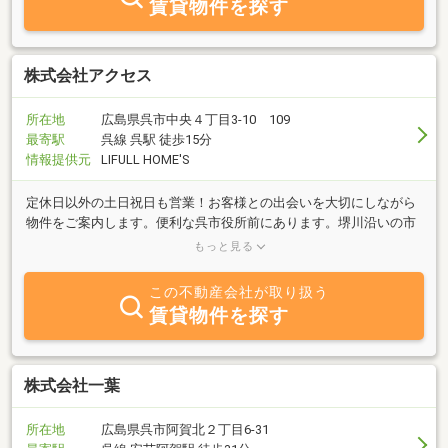
賃貸物件を探す
株式会社アクセス
所在地
広島県呉市中央４丁目3-10 109
最寄駅
呉線 呉駅 徒歩15分
情報提供元
LIFULL HOME'S
定休日以外の土日祝日も営業！お客様との出会いを大切にしながら
物件をご案内します。便利な呉市役所前にあります。堺川沿いの市
営駐車場(中通パーキング)をご利用下さい、駐車券を差し上げま
もっと見る
す。
この不動産会社が取り扱う
賃貸物件を探す
株式会社一葉
所在地
広島県呉市阿賀北２丁目6-31