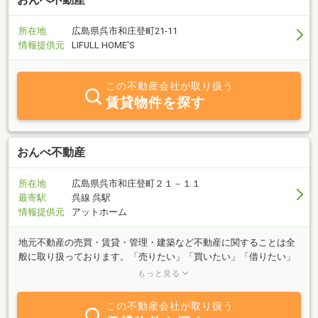
組みにチャレンジしています。
所在地
広島県呉市和庄登町21-11
情報提供元
LIFULL HOME'S
この不動産会社が取り扱う
賃貸物件を探す
おんべ不動産
所在地
広島県呉市和庄登町２１－１１
最寄駅
呉線 呉駅
情報提供元
アットホーム
地元不動産の売買・賃貸・管理・建築など不動産に関することは全
般に取り扱っております。「売りたい」「買いたい」「借りたい」
「貸したい」「建てたい」「直したい」などお家に関することは何
もっと見る
でもお気軽にご相談ください。
この不動産会社が取り扱う