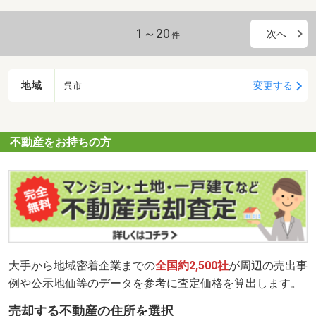
1～20
次へ
件
地域
変更する
呉市
不動産をお持ちの方
大手から地域密着企業までの
全国約2,500社
が周辺の売出事
例や公示地価等のデータを参考に査定価格を算出します。
売却する不動産の住所を選択