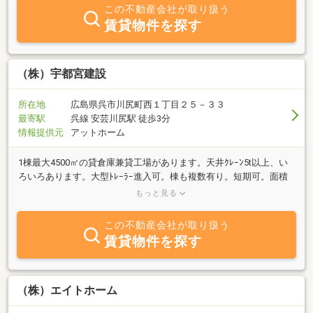
この不動産会社が取り扱う
賃貸物件を探す
（株）宇都宮建設
所在地
広島県呉市川尻町西１丁目２５－３３
最寄駅
呉線 安芸川尻駅 徒歩3分
情報提供元
アットホーム
1棟最大4500㎡の貸倉庫兼貸工場があります。天井ｸﾚｰﾝ5t以上、い
ろいろあります。大型ﾄﾚｰﾗｰ進入可。棟も複数有り。短期可。面積
1000㎡～自由。賃料は、業種業務内容により相談、ぜひ、お問い合
もっと見る
わせください。自社の貸工場・貸倉庫・貸小倉庫・貸地・大型車駐
車場等の業務用貸物件。貸物件に特化しています。住居用では、分
この不動産会社が取り扱う
譲マンションの賃貸と売却・ペット可・１人入居割引の賃貸マンシ
賃貸物件を探す
ョンなど、多数あります。自社物件は、仲介手数料がかかりませ
ん。
（株）エイトホーム