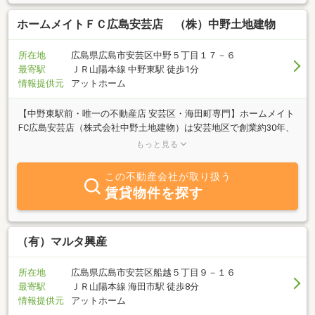
ホームメイトＦＣ広島安芸店 （株）中野土地建物
所在地
広島県広島市安芸区中野５丁目１７－６
最寄駅
ＪＲ山陽本線 中野東駅 徒歩1分
情報提供元
アットホーム
【中野東駅前・唯一の不動産店 安芸区・海田町専門】ホームメイト
FC広島安芸店（株式会社中野土地建物）は安芸地区で創業約30年、
まちの不動産屋さんとして営業してきた「安芸区の不動産の最後の
もっと見る
相談先」です。地域の特性や住環境を熟知したスタッフが、初めて
のお部屋探しの方から、ご高齢の方まで、安心してご相談いただけ
この不動産会社が取り扱う
るご提案を心がけています。自社管理物件をはじめ、積水ハウスの
賃貸物件を探す
シャーメゾン、ダイワD-room、大東建託、東建コーポレーションな
ど、幅広い物件を取り扱っており、「このエリアで探すなら、まず
相談したい」と言っていただける存在を目指しています。中野東駅
前という立地を活かし、気軽に立ち寄れる身近な不動産店として、
（有）マルタ興産
地域の皆さまの住まい探しをお手伝いします。
所在地
広島県広島市安芸区船越５丁目９－１６
最寄駅
ＪＲ山陽本線 海田市駅 徒歩8分
情報提供元
アットホーム