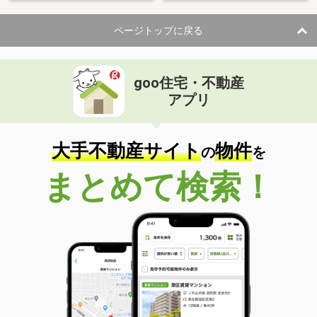
ページトップに戻る
goo住宅・不動産
アプリ
大手不動産サイト
物件
の
を
まとめて検索！