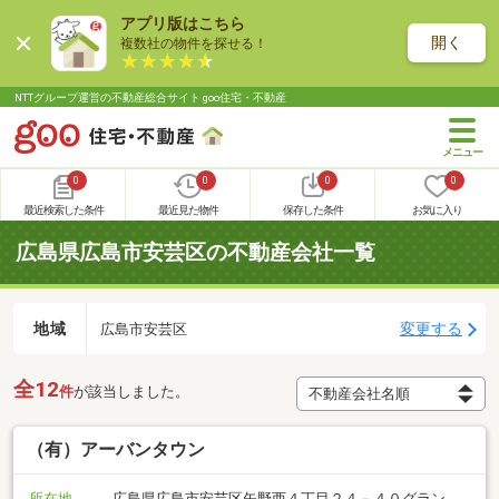
アプリ版はこちら
開く
複数社の物件を探せる！
NTTグループ運営の不動産総合サイト goo住宅・不動産
0
0
0
0
最近検索した条件
最近見た物件
保存した条件
お気に入り
広島県広島市安芸区の不動産会社一覧
地域
変更する
広島市安芸区
全12
件
が該当しました。
（有）アーバンタウン
所在地
広島県広島市安芸区矢野西４丁目２４－４０グラン