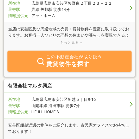
所在地
広島県広島市安芸区矢野東２丁目２３－２２
最寄駅
呉線 矢野駅 徒歩14分
情報提供元
アットホーム
当店は安芸区及び周辺地域の売買・賃貸物件を豊富に取り扱ってお
ります。お客様一人ひとりの理想の住まいや暮らしを実現できるよ
う、豊富な経験と情報力を活かし、地域に密着した細かいアドバイ
もっと見る
スでお客様の多彩なご要望にお応えします。まずはお気軽にお問合
せ・ご来店お待ちしております。
この不動産会社が取り扱う
賃貸物件を探す
有限会社マルタ興産
所在地
広島県広島市安芸区船越５丁目9-16
最寄駅
山陽本線 海田市駅 徒歩7分
情報提供元
LIFULL HOME'S
安芸区船越近辺の物件をご紹介します。古民家オフィスでお待ちし
ております！