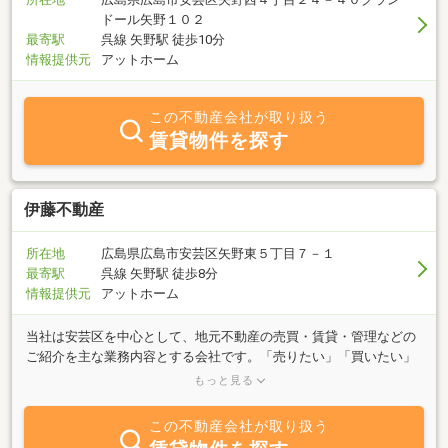
ドール矢野１０２
最寄駅
呉線 矢野駅 徒歩10分
情報提供元
アットホーム
この不動産会社が取り扱う
賃貸物件を探す
伊藤不動産
所在地
広島県広島市安芸区矢野東５丁目７－１
最寄駅
呉線 矢野駅 徒歩8分
情報提供元
アットホーム
当社は安芸区を中心として、地元不動産の売買・賃貸・管理などの
ご紹介を主な業務内容とする会社です。「売りたい」「買いたい」
「借りたい」ご希望の方は、不動産に関する質問は何でもお気軽に
もっと見る
ご相談ください。
この不動産会社が取り扱う