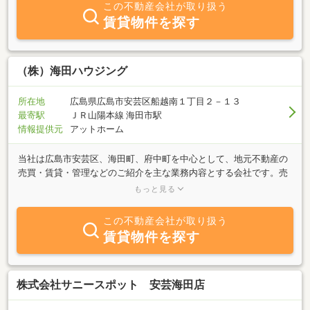
この不動産会社が取り扱う
賃貸物件を探す
（株）海田ハウジング
所在地
広島県広島市安芸区船越南１丁目２－１３
最寄駅
ＪＲ山陽本線 海田市駅
情報提供元
アットホーム
当社は広島市安芸区、海田町、府中町を中心として、地元不動産の
売買・賃貸・管理などのご紹介を主な業務内容とする会社です。売
買に関しましては、広島市、東広島市、呉市、廿日市市等広範囲で
もっと見る
ご相談頂けます。不動産に関するご質問は何でもお気軽にご相談く
ださい。また、当社ではご縁を頂き取引させて頂いたお客様と一生
この不動産会社が取り扱う
涯のお付き合いが出来るようにをモット-とさせて頂いています。お
賃貸物件を探す
客様をスタッフの家族のように思い、親身にご相談に乗らせて頂き
ますので、ぜひお気軽にご来店下さい。
株式会社サニースポット 安芸海田店