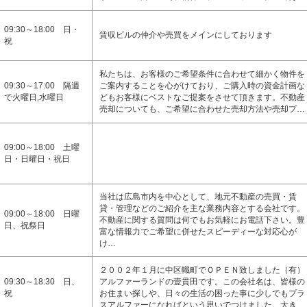
09:30～18:00 日・
賃収ビルの仲介や売買をメインにしております
祝
私たちは、お客様のご希望条件に合わせて細かく物件を
09:30～17:00 隔週
ご案内することを心がけており、ご購入時の資金計画な
で火曜日,水曜日
どもお客様にベストなご提案をさせて頂きます。不動産
売却についても、ご希望に合わせた売却方法や売却プ…
09:00～18:00 土曜
日・日曜日・祝日
当社は広島市内を中心として、地元不動産の売買・賃
貸・管理などのご紹介を主な業務内容とする会社です。
09:00～18:00 日曜
不動産に関する質問は何でもお気軽にお電話下さい。豊
日、祝祭日
富な情報力でご希望に併せたスピーディーな対応心が
け…
２００２年１月に中区幟町でＯＰＥＮ致しました（有）
09:30～18:30 日、
アルファーランドの壹貫田です。この会社名は、皆様の
祝
お住まい探しや、日々の生活の困った事に少しでもプラ
スアルファーになればという思いでつけました。大き…