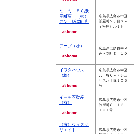
ミニミニＦＣ紙
屋町店 （株）
広島県広島市中区
アン 紙屋町店
紙屋町２丁目２－
９松原ビル１Ｆ
アープ（株）
広島県広島市中区
舟入幸町８－１０
イワタハウス
広島県広島市中区
（株）
八丁堀６－７チュ
リス八丁堀１０３
号
イーチ不動産
広島県広島市中区
（有）
竹屋町８－１６
１０１号
（有）ウィズク
リエイト
広島県広島市中区