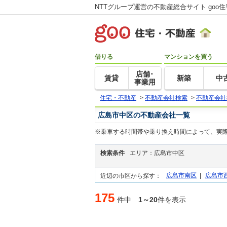
NTTグループ運営の不動産総合サイト goo
借りる
マンションを買う
店舗･
賃貸
新築
中
事業用
住宅・不動産
>
不動産会社検索
>
不動産会社
広島市中区の不動産会社一覧
※乗車する時間帯や乗り換え時間によって、実
検索条件
エリア：広島市中区
広島市南区
|
広島市
近辺の市区から探す：
175
件中
1～20
件を表示