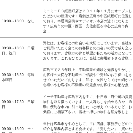
ミニミニＦＣ紙屋町店は２０１１年１１月にオープンし
たばかりの新店です！店舗は広島市中区紙屋町に位置し
10:00～18:00 なし
ており、本通商店街やエディオン本店の近くになりま
す！広島市の中区・西区・安佐南区を中心に広島市内
全…
弊社は、お客様との出会いを大切にしています。当社を
09:30～18:30 日曜
ご利用いただく全てのお客様との出会いの元で成り立っ
日、祝日
ております。皆様方の夢と希望が私たちの活力となって
おります。これもひとえに、当社に御用命下さる皆様…
広島市で２５年以上、不動産業の経験と知識を生かし、
09:30～18:30 毎週
お客様の大切な不動産のご相談やご売却のお手伝いをさ
水曜日
せていただいております。私は、女性ならではの細かい
心遣いやお客様の不動産の問題点やお客様の心配な点…
イーチ不動産は広島市内を主に、廿日市・府中町の賃貸
09:00～17:30 日曜
物件を取り扱っています。一人暮らしを始める方や、通
日
勤に便利な市内に引っ越したいと考えている方など、お
気軽にご相談下さい。当社一押しの物件を紹介致しま…
当社は広島市を中心として、主に店舗、事務所などのご
09:00～18:00 土・
紹介を業務内容とする会社です。「売りたい」「買いた