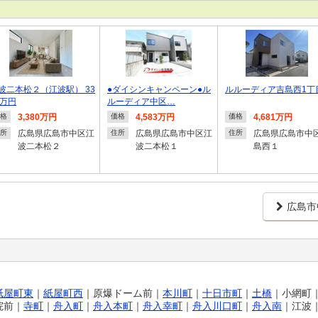
波二本松２（江波駅） 33
●ダイシンキャンペーン●ル
ルルーディア吉島西1丁
0万円
ルーディア中区…
3,380万円
4,583万円
4,681万円
格
価格
価格
広島県広島市中区江
広島県広島市中区江
広島県広島市中
所
住所
住所
波二本松２
波二本松１
島西１
広島市
紙屋町東
｜
紙屋町西
｜
原爆ドーム前
｜
本川町
｜
十日市町
｜
土橋
｜
小網町
院前
｜
寺町
｜
舟入町
｜
舟入本町
｜
舟入幸町
｜
舟入川口町
｜
舟入南
｜
江波