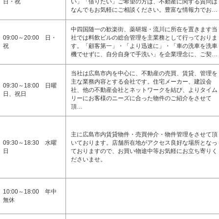
日・祝
い」「借りたい」ご希望の方は、不動産に関する質問は
なんでもお気軽にご相談ください。豊富な情報力でお…
中四国随一の歓楽街、薬研堀・流川に所在を置きます当
09:00～20:00 日・
社では料飲ビルの総合管理を主業務として行っておりま
祝
す。「顧客第一」・「より迅速に」・「車の洗車を洗車
機でせずに、自分自身で手洗い」を企業理念に、ご契…
当社は広島市内を中心に、不動産の売買、賃貸、管理を
主な業務内容とする会社です。住宅メーカー、建設会
09:30～18:00 日曜
社、他の不動産会社とネットワークを結び、よりタイム
日、祝日
リーにお客様のニーズに合った物件のご紹介をさせて
頂…
主に広島市内賃貸物件・売買仲介・物件管理をさせて頂
09:30～18:30 水曜
いております。店舗所在地がアクセス良好な場所となっ
日
ておりますので、お買い物途中等お気軽にお立ち寄りく
ださいませ。
10:00～18:00 年中
無休