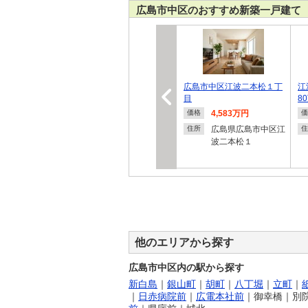
広島市中区のおすすめ新築一戸建て
広島市中区江波二本松１丁
江
目
8
4,583万円
価格
価
広島県広島市中区江
住所
住
波二本松１
他のエリアから探す
広島市中区内の駅から探す
新白島
｜
銀山町
｜
胡町
｜
八丁堀
｜
立町
｜
｜
日赤病院前
｜
広電本社前
｜
御幸橋
｜
別