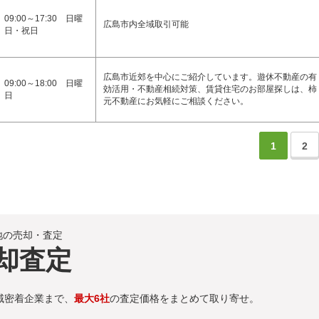
09:00～17:30 日曜
広島市内全域取引可能
日・祝日
広島市近郊を中心にご紹介しています。遊休不動産の有
09:00～18:00 日曜
効活用・不動産相続対策、賃貸住宅のお部屋探しは、柿
日
元不動産にお気軽にご相談ください。
1
2
地の売却・査定
却査定
域密着企業まで、
最大6社
の査定価格をまとめて取り寄せ。