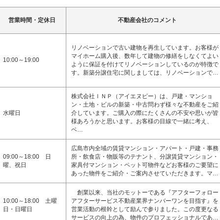
営業時間・定休日
不動産会社のコメント
リノベーションで古い建物を再生しています。お客様が
マイホーム購入後、数年して建物の修繕をしなくてよい
10:00～19:00
ように保証を付けてリノベーションしているのが特徴で
す。新築分譲住宅に関しましては、リノベーションで…
株式会社ＩＮＰ（アイエヌピー）は、戸建・マンショ
ン・土地・ビルの新築・中古問わず様々な不動産をご紹
水曜日
介しています。ご購入の際にたくさんの不安や思いが皆
様あろうかと思います。お客様の目線で一緒に考え、
ベ…
広島市内全域の賃貸マンション・アパート・戸建・事務
09:00～18:00 日
所・飲食店・物販等のテナント、分譲賃貸マンション・
曜、祝日
家具付マンション・ペット可物件などお客様のご要望に
あった物件をご紹介・ご案内させていただきます。マ…
創業以来、当社のモットーである『アフターフォロー
10:00～18:00 土曜
アフターサービス不動産業界ナンバーワンを目指す』を
日・日曜日
営業活動の根幹として励んで参りました。この度更なる
サービスの向上の為、物件のプロフェッショナルであ…