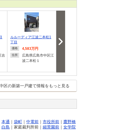
目
ルルーディア江波二本松1
東千田町２（広電本社前
江波本町 3660
丁目
駅） 5980万円
万円
4,583万円
5,980万円
3,660
価格
価格
価格
円
区吉
広島県広島市中区江
広島県広島市中区東
住所
住所
波二本松１
千田町２
広島県
住所
波本町
中区の新築一戸建て情報をもっと見る
｜
本通
｜
袋町
｜
中電前
｜
市役所前
｜
鷹野橋
｜
白島
｜
家庭裁判所前
｜
縮景園前
｜
女学院