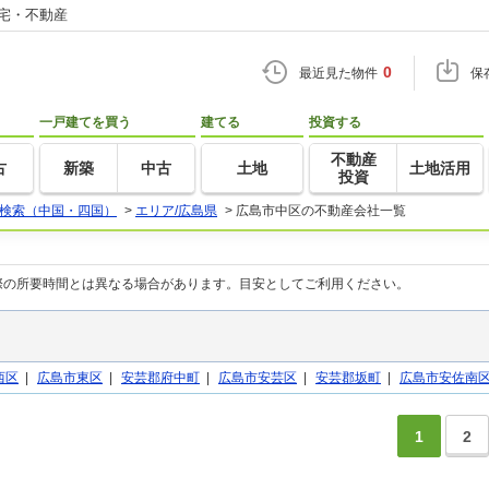
住宅・不動産
0
最近見た物件
保
一戸建てを買う
建てる
投資する
不動産
古
新築
中古
土地
土地活用
投資
検索（中国・四国）
>
エリア/広島県
>
広島市中区の不動産会社一覧
際の所要時間とは異なる場合があります。目安としてご利用ください。
西区
|
広島市東区
|
安芸郡府中町
|
広島市安芸区
|
安芸郡坂町
|
広島市安佐南
1
2