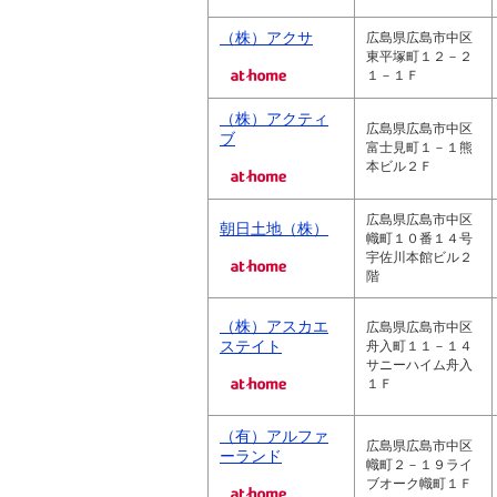
（株）アクサ
広島県広島市中区
東平塚町１２－２
１－１Ｆ
（株）アクティ
広島県広島市中区
ブ
富士見町１－１熊
本ビル２Ｆ
広島県広島市中区
朝日土地（株）
幟町１０番１４号
宇佐川本館ビル２
階
（株）アスカエ
広島県広島市中区
ステイト
舟入町１１－１４
サニーハイム舟入
１Ｆ
（有）アルファ
広島県広島市中区
ーランド
幟町２－１９ライ
ブオーク幟町１Ｆ