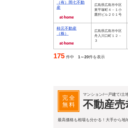
（有）岡七不動
広島県広島市中区
産
東平塚町４－１小
鷹狩ビル２０１号
柿元不動産
広島県広島市中区
（株）
舟入川口町１２－
３
175
件中
1～20
件を表示
マンション/一戸建て/土
完全
不動産売
無料
最高価格も相場も分かる！大手から地