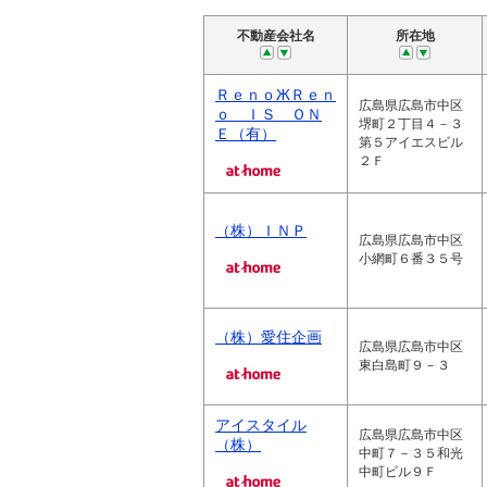
不動産会社名
所在地
ＲｅｎｏЖＲｅｎ
広島県広島市中区
ｏ ＩＳ ＯＮ
堺町２丁目４－３
Ｅ（有）
第５アイエスビル
２Ｆ
（株）ＩＮＰ
広島県広島市中区
小網町６番３５号
（株）愛住企画
広島県広島市中区
東白島町９－３
アイスタイル
広島県広島市中区
（株）
中町７－３５和光
中町ビル９Ｆ