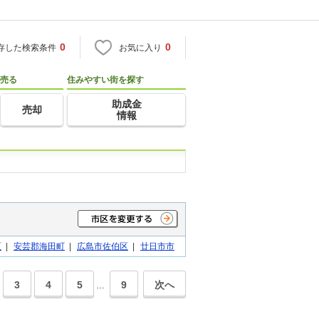
0
0
存した検索条件
お気に入り
売る
住みやすい街を探す
助成金
売却
情報
区
|
安芸郡海田町
|
広島市佐伯区
|
廿日市市
3
4
5
9
次へ
…