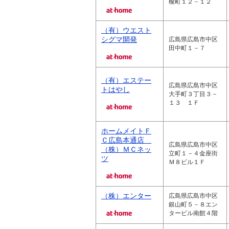
榎町１２－１２
（有）ウエスト
シグマ開発
広島県広島市中区
田中町１－７
（有）エステー
広島県広島市中区
トはやし
大手町３丁目３－
１３ １Ｆ
ホームメイトＦ
Ｃ広島本通店
広島県広島市中区
（株）ＭＣネッ
立町１－４金座街
ツ
Ｍ８ビル１Ｆ
（株）エンター
広島県広島市中区
銀山町５－８エン
タービル南館４階