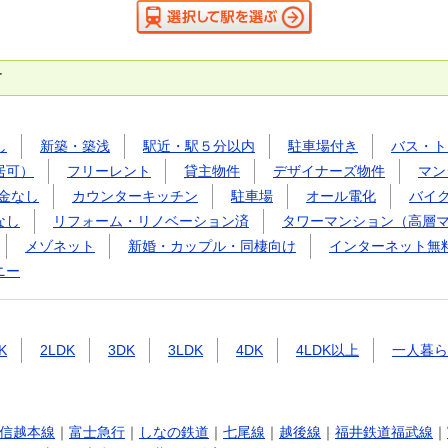
す
し
新築・築浅
駅近・駅５分以内
駐車場付き
バス・ト
居可）
フリーレント
貸主物件
デザイナーズ物件
マン
金なし
カウンターキッチン
駐車場
オール電化
バイ
なし
リフォーム・リノベーション済
タワーマンション（高層
メゾネット
新婚・カップル・同棲向け
インターネット無
ニー
K
2LDK
3DK
3LDK
4DK
4LDK以上
一人暮ら
信越本線
｜
富士急行
｜
しなの鉄道
｜
七尾線
｜
越後線
｜
福井鉄道福武線
｜