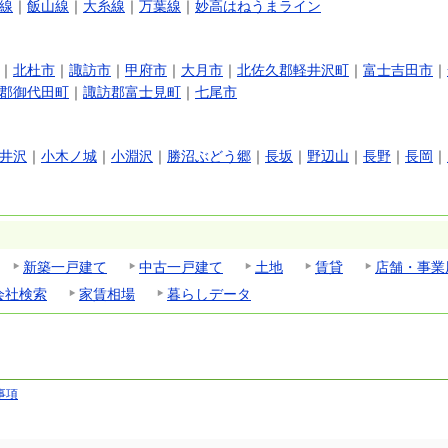
線
｜
飯山線
｜
大糸線
｜
万葉線
｜
妙高はねうまライン
｜
北杜市
｜
諏訪市
｜
甲府市
｜
大月市
｜
北佐久郡軽井沢町
｜
富士吉田市
｜
郡御代田町
｜
諏訪郡富士見町
｜
七尾市
井沢
｜
小木ノ城
｜
小淵沢
｜
勝沼ぶどう郷
｜
長坂
｜
野辺山
｜
長野
｜
長岡
｜
新築一戸建て
中古一戸建て
土地
賃貸
店舗・事業
会社検索
家賃相場
暮らしデータ
事項