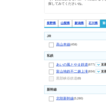
探してみてくださいね。
長野県
山梨県
新潟県
石川県
富
JR
高山本線
(458)
私鉄
あいの風とやま鉄道
(677)
直
富山地鉄不二越上滝
(834)
直
黒部峡谷鉄道
(0)
新幹線
北陸新幹線
(5,280)