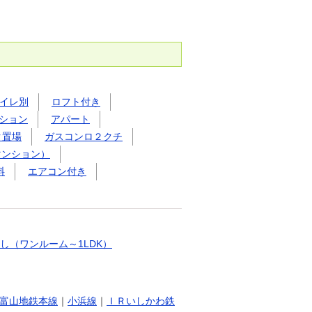
イレ別
ロフト付き
ション
アパート
ク置場
ガスコンロ２クチ
マンション）
料
エアコン付き
し（ワンルーム～1LDK）
富山地鉄本線
｜
小浜線
｜
ＩＲいしかわ鉄