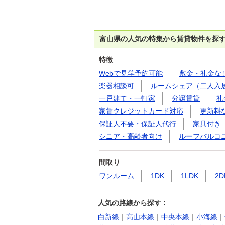
富山県の人気の特集から賃貸物件を探
特徴
Webで見学予約可能
敷金・礼金な
楽器相談可
ルームシェア（二人入
一戸建て・一軒家
分譲賃貸
礼
家賃クレジットカード対応
更新料
保証人不要・保証人代行
家具付き
シニア・高齢者向け
ルーフバルコ
間取り
ワンルーム
1DK
1LDK
2D
人気の路線から探す :
白新線
｜
高山本線
｜
中央本線
｜
小海線
｜