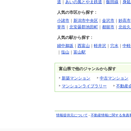
道
｜
あいの風とやま鉄道
｜
飯田線
｜
身延
人気の市区から探す :
小諸市
｜
新潟市中央区
｜
金沢市
｜
妙高市
斐市
｜
北安曇郡池田町
｜
都留市
｜
北佐久
人気の駅から探す :
婦中鵜坂
｜
西富山
｜
軽井沢
｜
穴水
｜
中軽
｜
塩山
｜
富山駅
富山県で他のジャンルから探す
新築マンション
中古マンション
マンションライブラリー
不動産
情報提供元について
-
不動産情報に関する免責