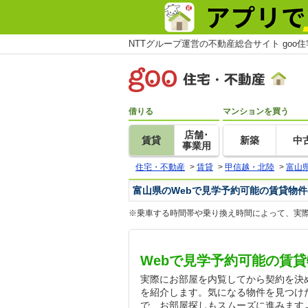
NTTグループ運営の不動産総合サイト goo
借りる
マンションを買う
店舗･
賃貸
新築
中
事業用
住宅・不動産
>
賃貸
>
甲信越・北陸
>
富山
富山県のWebで見学予約可能の賃貸物件
※乗車する時間帯や乗り換え時間によって、実
Webで見学予約可能の賃
実際にお部屋を内覧してから契約を決
を紹介します。気になる物件を見つけ
で、お部屋探しもスムーズに進みます