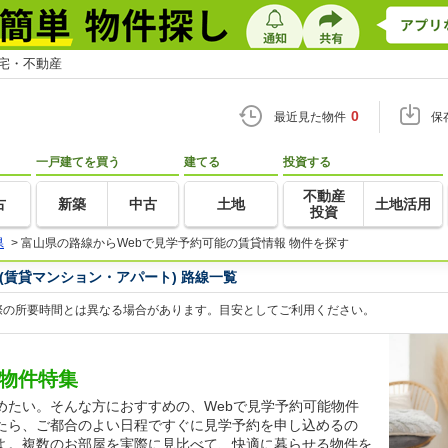
住宅・不動産
0
最近見た物件
保
一戸建てを買う
建てる
投資する
不動産
古
新築
中古
土地
土地活用
投資
県
>
富山県の路線からWebで見学予約可能の賃貸情報 物件を探す
(賃貸マンション・アパート) 路線一覧
際の所要時間とは異なる場合があります。目安としてご利用ください。
貸物件特集
めたい。そんな方におすすめの、Webで見学予約可能物件
たら、ご都合のよい日程ですぐに見学予約を申し込めるの
よ。複数のお部屋を実際に見比べて、快適に暮らせる物件を