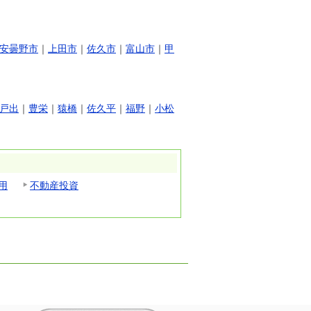
安曇野市
｜
上田市
｜
佐久市
｜
富山市
｜
甲
戸出
｜
豊栄
｜
猿橋
｜
佐久平
｜
福野
｜
小松
用
不動産投資