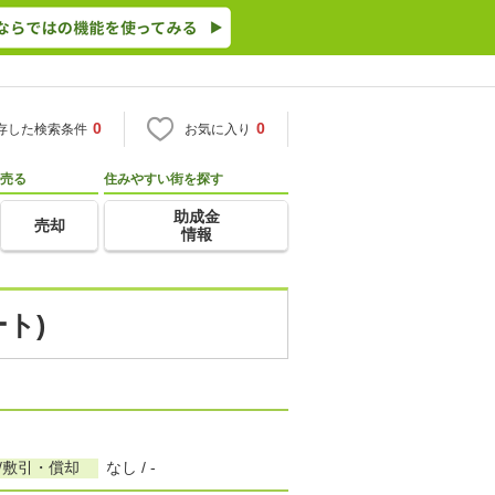
0
0
存した検索条件
お気に入り
売る
住みやすい街を探す
助成金
売却
情報
ト)
/敷引・償却
なし / -