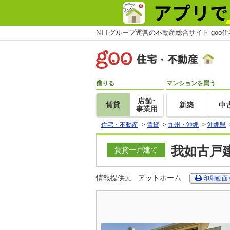
NTTグループ運営の不動産総合サイト goo
借りる
マンションを買う
店舗･
賃貸
新築
中
事業用
住宅・不動産
>
賃貸
>
九州・沖縄
>
沖縄県
我如古戸建
賃貸一戸建て
情報提供元
アットホーム
印刷画面