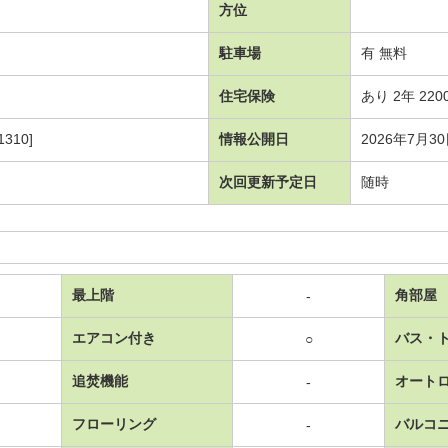
方位
駐車場
有 無料
住宅保険
あり 2年 220
310]
情報公開日
2026年7月3
次回更新予定日
随時
最上階
角部屋
-
エアコン付き
バス・
○
追焚機能
オート
-
フローリング
バルコ
-