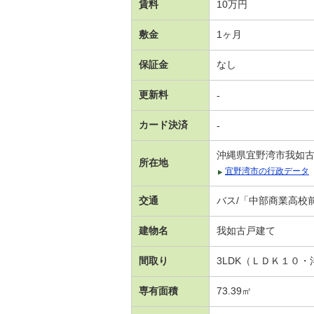
賃料
10万円
敷金
1ヶ月
保証金
なし
更新料
-
カード決済
-
沖縄県宜野湾市我如
所在地
宜野湾市の行政データ
交通
バス/「中部商業高校
建物名
我如古戸建て
間取り
3LDK（ＬＤＫ１０
専有面積
73.39㎡