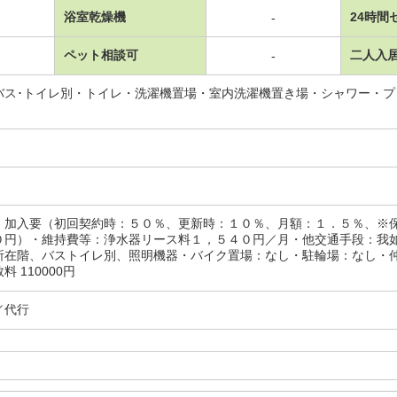
浴室乾燥機
24時間
-
ペット相談可
二人入
-
バス･トイレ別・トイレ・洗濯機置場・室内洗濯機置き場・シャワー・
：加入要（初回契約時：５０％、更新時：１０％、月額：１．５％、※
０円）・維持費等：浄水器リース料１，５４０円／月・他交通手段：我
在階、バストイレ別、照明機器・バイク置場：なし・駐輪場：なし・仲介手
 110000円
／代行