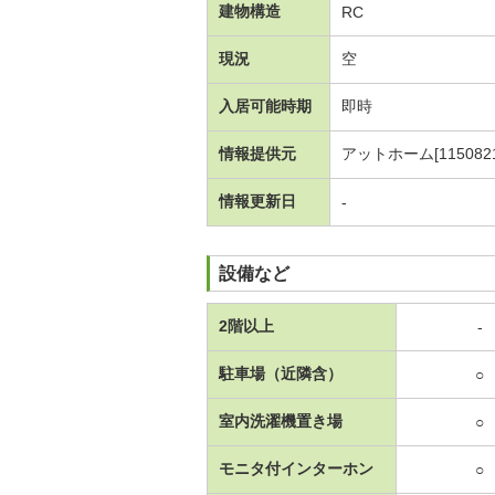
建物構造
RC
現況
空
入居可能時期
即時
情報提供元
アットホーム[1150821
情報更新日
-
設備など
2階以上
-
駐車場（近隣含）
○
室内洗濯機置き場
○
モニタ付インターホン
○