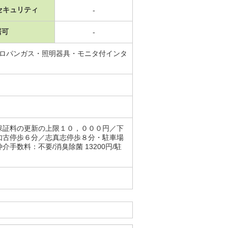
セキュリティ
-
居可
-
プロパンガス・照明器具・モニタ付インタ
保証料の更新の上限１０，０００円／下
如古停歩６分／志真志停歩８分・駐車場
数料：不要/消臭除菌 13200円/駐