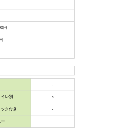
00円
0日
-
トイレ別
○
ロック付き
-
ニー
-