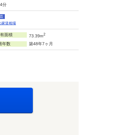
4分
図
の家賃相場
有面積
2
73.39m
築年数
築48年7ヶ月