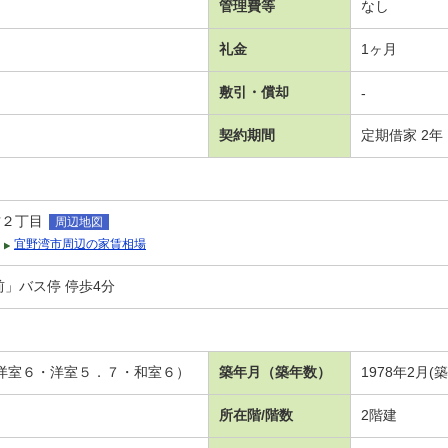
管理費等
なし
礼金
1ヶ月
敷引・償却
-
契約期間
定期借家 2年
古２丁目
周辺地図
宜野湾市周辺の家賃相場
前」バス停 停歩4分
・洋室６・洋室５．７・和室６）
築年月（築年数）
1978年2月(
所在階/階数
2階建