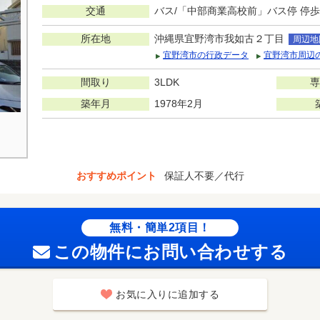
交通
バス/「中部商業高校前」バス停 停歩
所在地
沖縄県宜野湾市我如古２丁目
周辺地
宜野湾市の行政データ
宜野湾市周辺
間取り
3LDK
専
築年月
1978年2月
おすすめポイント
保証人不要／代行
無料・簡単2項目！
この物件にお問い合わせする
お気に入りに追加する