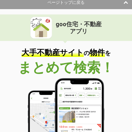
ページトップに戻る
goo住宅・不動産
アプリ
大手不動産サイト
物件
の
を
まとめて検索！