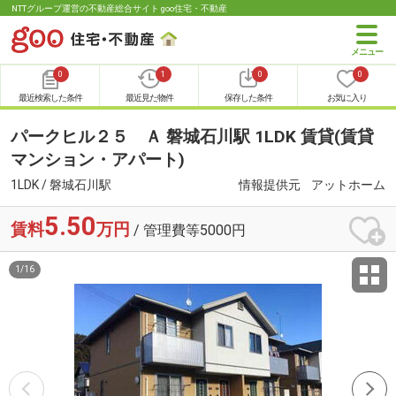
NTTグループ運営の不動産総合サイト goo住宅・不動産
0
1
0
0
最近検索した条件
最近見た物件
保存した条件
お気に入り
パークヒル２５ Ａ 磐城石川駅 1LDK 賃貸(賃貸
マンション・アパート)
1LDK / 磐城石川駅
情報提供元
アットホーム
5.50
賃料
万円
/ 管理費等5000円
1
/
16