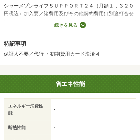
シャーメゾンライフＳＵＰＰＯＲＴ２４（月額１，３２０
円税込）加入要／諸費用及びその他契約費用は別途打合せ
／※家具や車は配置イメージであり、賃貸物件には含まれ
続きを見る
ません（家具家電付等を除く）。・賃貸保証等：加入要
（【個人契約】 初回契約事務手数料：３３，０００円
特記事項
（税込）、月額保証料：賃料等の２％、保証会社：積水ハ
ウスシャーメゾンパートナーズ）・維持費等：シャーメゾ
保証人不要／代行 ・初期費用カード決済可
ンライフＳＵＰＰＯＲＴ２４月額１，３２０円／月・積水
ハウスの賃貸住宅 『シャーメゾン』／インターネット使
い放題（ＷｉＦｉつき）／古殿町役場まで徒歩約３分・駐
省エネ性能
輪場：なし・仲介手数料：１．１ヶ月/退去クリーニング費
用 81400円
エネルギー消費性
-
能
断熱性能
-