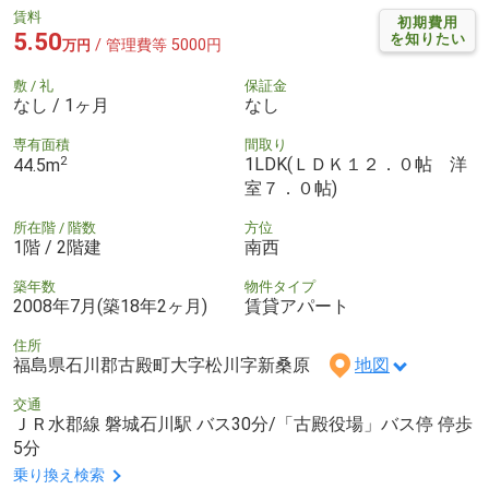
賃料
初期費用
5.50
を知りたい
/ 管理費等 5000円
万円
敷 / 礼
保証金
なし / 1ヶ月
なし
専有面積
間取り
2
1LDK(ＬＤＫ１２．０帖 洋
44.5m
室７．０帖)
所在階 / 階数
方位
1階 / 2階建
南西
築年数
物件タイプ
2008年7月(築18年2ヶ月)
賃貸アパート
住所
福島県石川郡古殿町大字松川字新桑原
地図
交通
ＪＲ水郡線 磐城石川駅 バス30分/「古殿役場」バス停 停歩
5分
乗り換え検索