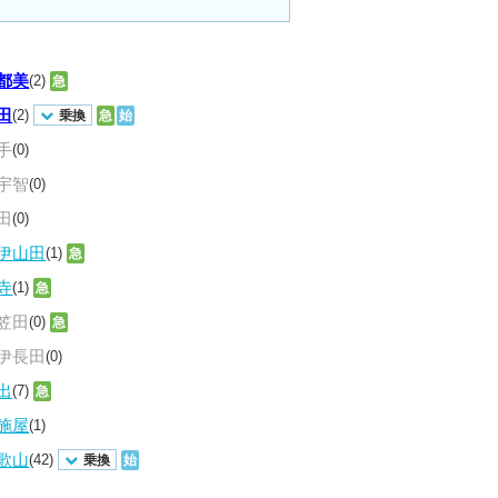
都美
(2)
急
田
(2)
乗換
急
始
手
(0)
宇智
(0)
田
(0)
伊山田
(1)
急
寺
(1)
急
笠田
(0)
急
伊長田
(0)
出
(7)
急
施屋
(1)
歌山
(42)
乗換
始