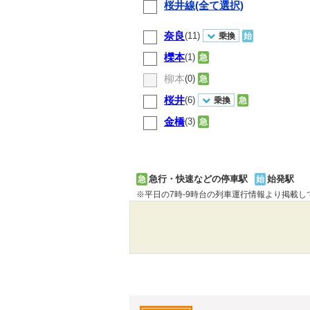
桜井線(全て選択)
奈良
(11)
乗換
始
櫟本
(1)
急
柳本
(0)
急
桜井
(6)
乗換
急
金橋
(3)
急
急行・快速などの停車駅
始発駅
急
始
※平日の7時-9時台の列車運行情報より掲載