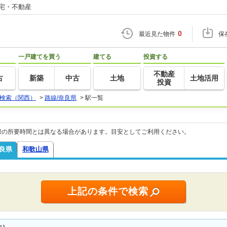
住宅・不動産
0
最近見た物件
保
一戸建てを買う
建てる
投資する
不動産
古
新築
中古
土地
土地活用
投資
検索（関西）
>
路線/奈良県
>
駅一覧
際の所要時間とは異なる場合があります。目安としてご利用ください。
良県
和歌山県