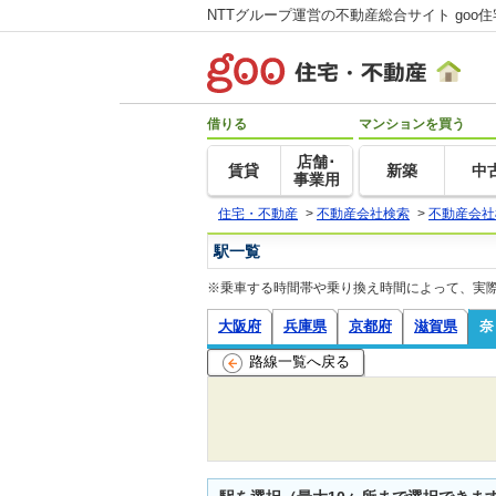
NTTグループ運営の不動産総合サイト goo
借りる
マンションを買う
店舗･
賃貸
新築
中
事業用
住宅・不動産
>
不動産会社検索
>
不動産会社
駅一覧
※乗車する時間帯や乗り換え時間によって、実
大阪府
兵庫県
京都府
滋賀県
奈
路線一覧へ戻る