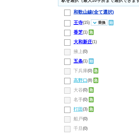
駅を選択（最大10ヶ所まで選択できま
和歌山線(全て選択)
王寺
(15)
乗換
始
香芝
(1)
急
大和新庄
(1)
掖上
(0)
五条
(1)
始
下兵庫
(0)
急
高野口
(8)
急
大谷
(0)
急
名手
(0)
急
打田
(3)
急
船戸
(0)
千旦
(0)