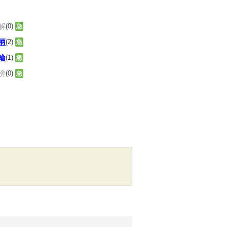
解
(0)
急
柄
(2)
急
輪
(1)
急
傍
(0)
急