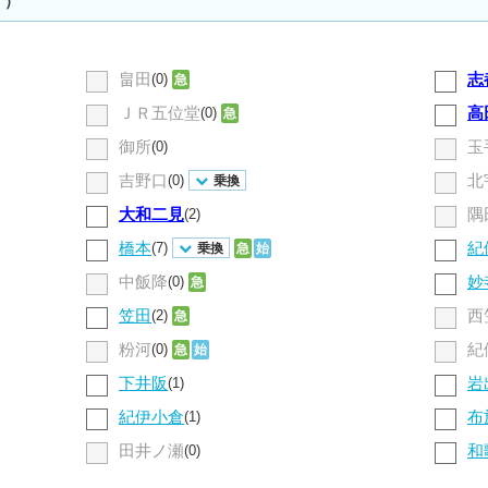
す）
畠田
志
(0)
急
ＪＲ五位堂
高
(0)
急
御所
玉
(0)
吉野口
北
(0)
乗換
大和二見
隅
(2)
橋本
紀
(7)
乗換
急
始
中飯降
妙
(0)
急
笠田
西
(2)
急
粉河
紀
(0)
急
始
下井阪
岩
(1)
紀伊小倉
布
(1)
田井ノ瀬
和
(0)