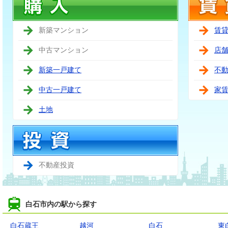
新築マンション
賃
中古マンション
店
新築一戸建て
不
中古一戸建て
家
土地
不動産投資
白石市内の駅から探す
白石蔵王
越河
白石
東