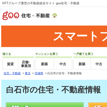
NTTグループ運営の不動産総合サイト goo住宅・不動産
スマート
借りる
マンションを買う
一戸建てを買う
店舗･
賃貸
新築
中古
新築
中古
事業用
住宅・不動産
>
東北
>
宮城県
>
白石市の住宅・不動産情報
白石市の住宅・不動産情報