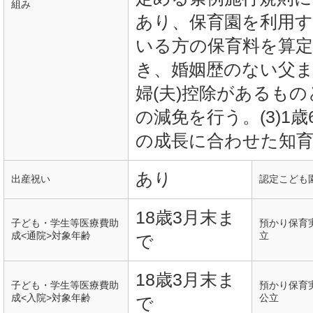
組み
あり、保育園を利用
いる方の保育料を算
き、婚姻歴のない父
婦(夫)控除があるも
の減免を行う。(3)1
の成長に合わせた知育
あり
出産祝い
認定こども
18歳3月末ま
子ども・学生等医療費助
預かり保育
成<通院>対象年齢
立
で
18歳3月末ま
子ども・学生等医療費助
預かり保育
成<入院>対象年齢
公立
で