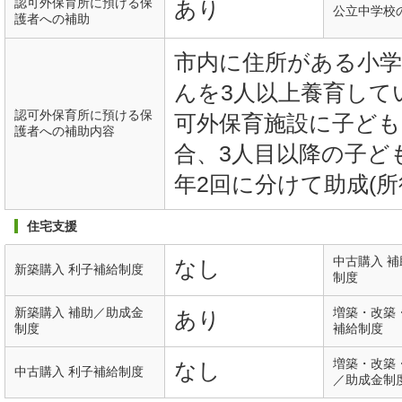
認可外保育所に預ける保
あり
公立中学校
護者への補助
市内に住所がある小学
んを3人以上養育して
認可外保育所に預ける保
可外保育施設に子ど
護者への補助内容
合、3人目以降の子ど
年2回に分けて助成(所
住宅支援
中古購入 
なし
新築購入 利子補給制度
制度
新築購入 補助／助成金
増築・改築
あり
制度
補給制度
増築・改築
なし
中古購入 利子補給制度
／助成金制