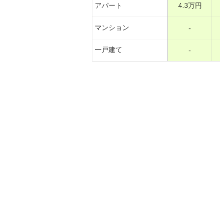
アパート
4.3万円
マンション
-
一戸建て
-