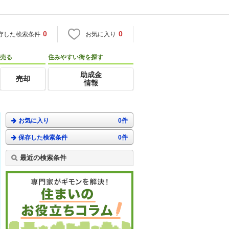
0
0
存した検索条件
お気に入り
売る
住みやすい街を探す
助成金
売却
情報
お気に入り
0件
保存した検索条件
0件
最近の検索条件