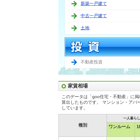
新築一戸建て
中古一戸建て
土地
不動産投資
家賃相場
このデータは「goo住宅・不動産」に
算出したものです。 マンション・アパ
しています。
一人暮ら
種別
ワンルーム
1