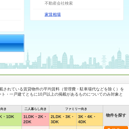
不動産会社検索
家賃相場
掲載されている賃貸物件の平均賃料（管理費・駐車場代などを除く）を
ート・一戸建てともに10戸以上の掲載があるものについてのみ対象と
し向き
二人暮らし向き
ファミリー向き
物件を探す
K・1DK
1LDK・2K・
2LDK・3K・
3K・4K・
2DK
3DK
4DK