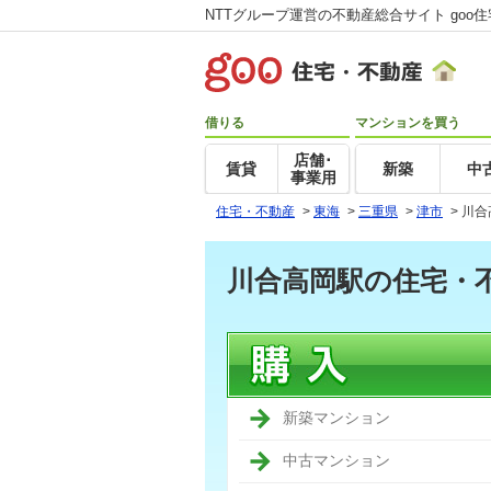
NTTグループ運営の不動産総合サイト goo
借りる
マンションを買う
店舗･
賃貸
新築
中
事業用
住宅・不動産
>
東海
>
三重県
>
津市
>
川合
川合高岡駅の住宅・
新築マンション
中古マンション