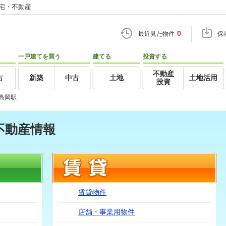
住宅・不動産
0
最近見た物件
保
一戸建てを買う
建てる
投資する
不動産
古
新築
中古
土地
土地活用
投資
高岡駅
不動産情報
賃貸物件
店舗・事業用物件