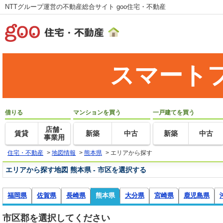
NTTグループ運営の不動産総合サイト goo住宅・不動産
スマート
借りる
マンションを買う
一戸建てを買う
店舗･
賃貸
新築
中古
新築
中古
事業用
住宅・不動産
>
地図情報
>
熊本県
>
エリアから探す
エリアから探す地図 熊本県 - 市区を選択する
福岡県
佐賀県
長崎県
熊本県
大分県
宮崎県
鹿児島県
市区郡を選択してください