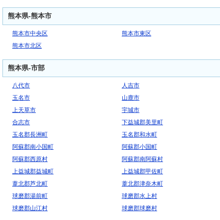
熊本県-熊本市
熊本市中央区
熊本市東区
熊本市北区
熊本県-市部
八代市
人吉市
玉名市
山鹿市
上天草市
宇城市
合志市
下益城郡美里町
玉名郡長洲町
玉名郡和水町
阿蘇郡南小国町
阿蘇郡小国町
阿蘇郡西原村
阿蘇郡南阿蘇村
上益城郡益城町
上益城郡甲佐町
葦北郡芦北町
葦北郡津奈木町
球磨郡湯前町
球磨郡水上村
球磨郡山江村
球磨郡球磨村