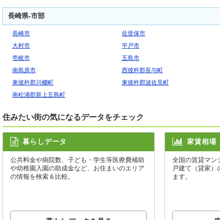
長崎県-市部
長崎市
佐世保市
大村市
平戸市
壱岐市
五島市
南島原市
西彼杵郡長与町
東彼杵郡川棚町
東彼杵郡波佐見町
南松浦郡新上五島町
住みたい街の気になるデータをチェック
暮らしデータ
家賃相場
公共料金や病院数、子ども・学生等医療費補助
全国の賃貸マン
や幼稚園入園の助成金など、お住まいのエリア
戸建て（貸家）
の情報を検索＆比較。
ます。