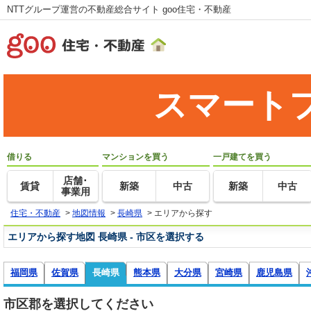
NTTグループ運営の不動産総合サイト goo住宅・不動産
スマート
借りる
マンションを買う
一戸建てを買う
店舗･
賃貸
新築
中古
新築
中古
事業用
住宅・不動産
>
地図情報
>
長崎県
>
エリアから探す
エリアから探す地図 長崎県 - 市区を選択する
福岡県
佐賀県
長崎県
熊本県
大分県
宮崎県
鹿児島県
市区郡を選択してください