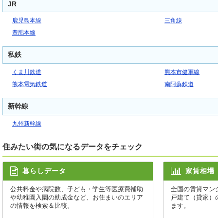
JR
鹿児島本線
三角線
豊肥本線
私鉄
くま川鉄道
熊本市健軍線
熊本電気鉄道
南阿蘇鉄道
新幹線
九州新幹線
住みたい街の気になるデータをチェック
暮らしデータ
家賃相場
公共料金や病院数、子ども・学生等医療費補助
全国の賃貸マン
や幼稚園入園の助成金など、お住まいのエリア
戸建て（貸家）
の情報を検索＆比較。
ます。