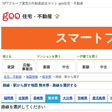
NTTグループ運営の不動産総合サイト goo住宅・不動産
スマート
借りる
マンションを買う
一戸建てを買う
店舗･
賃貸
新築
中古
新築
中古
事業用
住宅・不動産
>
地図情報
>
熊本県
>
路線・駅から探す
路線・駅から探す地図 熊本県 - 路線を選択する
福岡県
佐賀県
長崎県
熊本県
大分県
宮崎県
鹿児島県
路線を選択してください