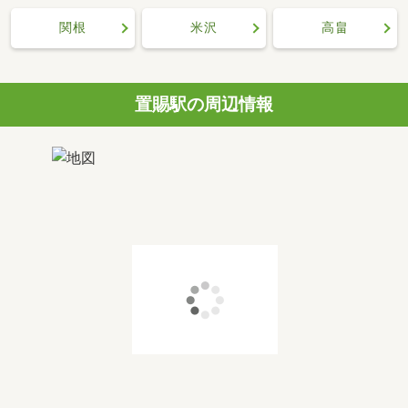
関根
米沢
高畠
置賜駅の周辺情報