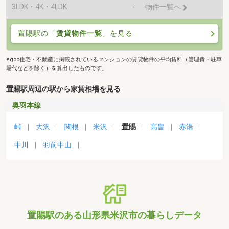
3LDK・4K・4LDK
-
物件一覧へ
置賜駅の「
賃貸物件一覧
」を見る
※goo住宅・不動産に掲載されているマンションの賃貸物件の平均賃料（管理費・駐車
場代などを除く）を算出したものです。
置賜駅周辺の駅から家賃相場を見る
奥羽本線
峠
大沢
関根
米沢
置賜
高畠
赤湯
中川
羽前中山
置賜駅のある山形県米沢市の暮らしデータ