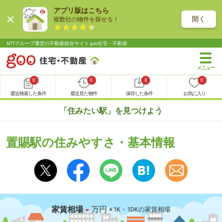
アプリ版はこちら
開く
複数社の物件を探せる！
NTTグループ運営の不動産総合サイト goo住宅・不動産
0
0
0
0
最近検索した条件
最近見た物件
保存した条件
お気に入り
「住みたい駅」を見つけよう
置賜駅の住みやすさ・基本情報
-
家賃相場
万円
※1K・1DKの家賃相場