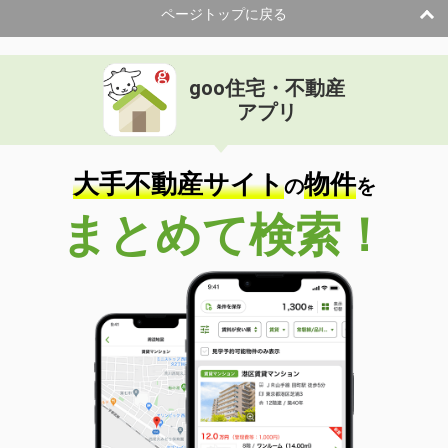
ページトップに戻る
goo住宅・不動産
アプリ
大手不動産サイト
物件
の
を
まとめて検索！