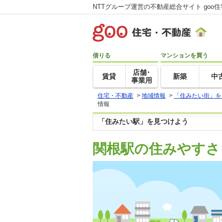
NTTグループ運営の不動産総合サイト goo
借りる
マンションを買う
店舗･
賃貸
新築
中
事業用
住宅・不動産
>
地域情報
>
「住みたい街」を
情報
「住みたい駅」を見つけよう
関根駅の住みやすさ