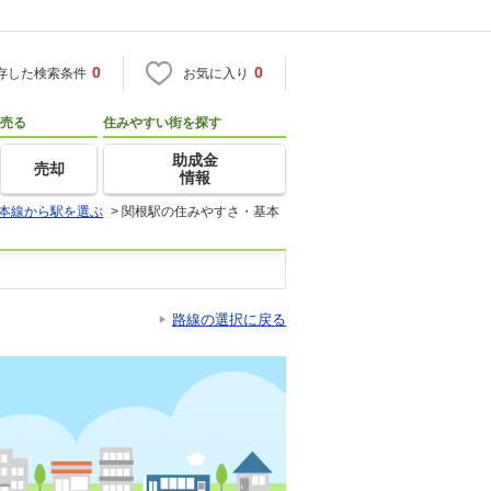
0
0
存した検索条件
お気に入り
売る
住みやすい街を探す
助成金
売却
情報
本線から駅を選ぶ
>
関根駅の住みやすさ・基本
路線の選択に戻る