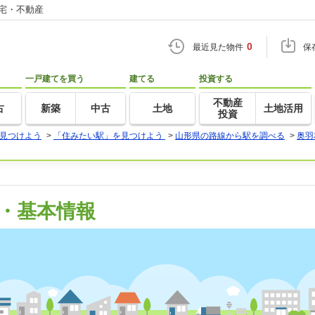
住宅・不動産
0
最近見た物件
保
一戸建てを買う
建てる
投資する
不動産
古
新築
中古
土地
土地活用
投資
見つけよう
>
「住みたい駅」を見つけよう
>
山形県の路線から駅を調べる
>
奥羽
・基本情報