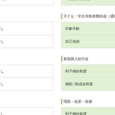
子ども・学生等医療費助成（通
なし
対象年齢
なし
自己負担
新築購入給付金
なし
利子補給制度
なし
補助 ⁄ 助成金制度
増築・改築・改修
なし
利子補給制度