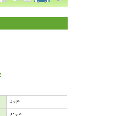
タ
4ヶ所
59ヶ所