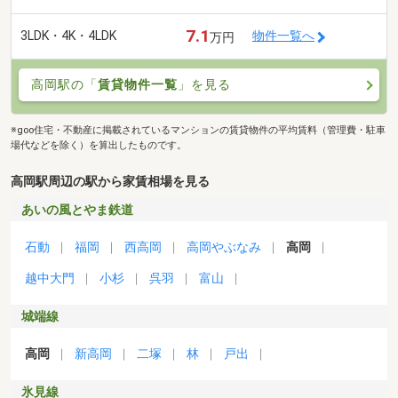
7.1
3LDK・4K・4LDK
物件一覧へ
万円
高岡駅の「
賃貸物件一覧
」を見る
※goo住宅・不動産に掲載されているマンションの賃貸物件の平均賃料（管理費・駐車
場代などを除く）を算出したものです。
高岡駅周辺の駅から家賃相場を見る
あいの風とやま鉄道
石動
福岡
西高岡
高岡やぶなみ
高岡
越中大門
小杉
呉羽
富山
城端線
高岡
新高岡
二塚
林
戸出
氷見線