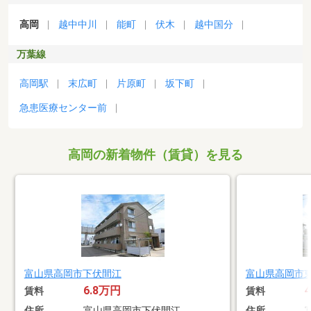
高岡
越中中川
能町
伏木
越中国分
万葉線
高岡駅
末広町
片原町
坂下町
急患医療センター前
高岡の新着物件（賃貸）を見る
富山県高岡市下伏間江
富山県高岡市
6.8万円
賃料
賃料
住所
富山県高岡市下伏間江
住所