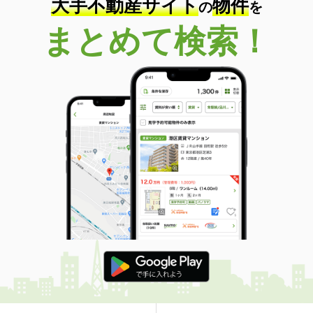
大手不動産サイト
物件
の
を
まとめて検索！