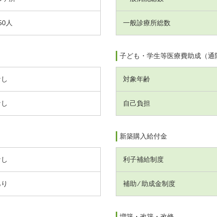
50人
一般診療所総数
子ども・学生等医療費助成（通
なし
対象年齢
なし
自己負担
新築購入給付金
なし
利子補給制度
あり
補助 ⁄ 助成金制度
増築・改築・改修