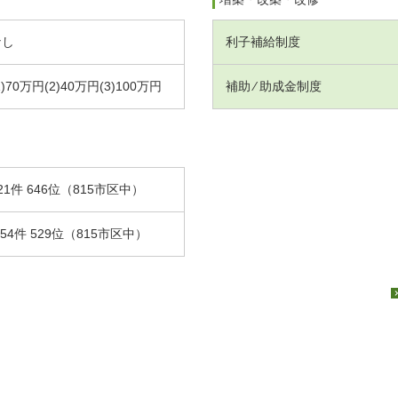
なし
利子補給制度
1)70万円(2)40万円(3)100万円
補助 ⁄ 助成金制度
21件 646位（815市区中）
.54件 529位（815市区中）