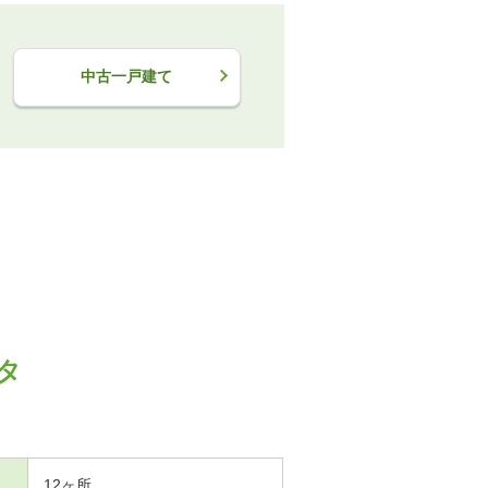
中古一戸建て
タ
12ヶ所