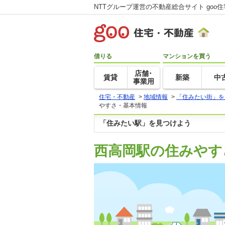
NTTグループ運営の不動産総合サイト goo
借りる
マンションを買う
店舗･
賃貸
新築
中
事業用
住宅・不動産
>
地域情報
>
「住みたい街」を
やすさ・基本情報
「住みたい駅」を見つけよう
西高岡駅の住みやす