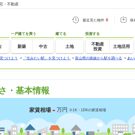
住宅・不動産
0
最近見た物件
保
一戸建てを買う
建てる
投資する
不動産
古
新築
中古
土地
土地活用
投資
見つけよう
>
「住みたい駅」を見つけよう
>
富山県の路線から駅を調べる
>
あい
さ・基本情報
-
万円
家賃相場
※1K・1DKの家賃相場