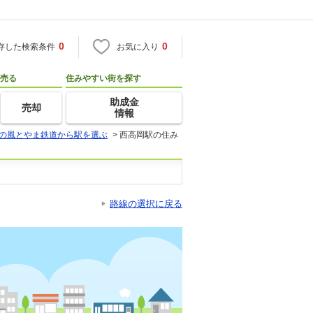
0
0
存した検索条件
お気に入り
売る
住みやすい街を探す
助成金
売却
情報
の風とやま鉄道から駅を選ぶ
>
西高岡駅の住み
路線の選択に戻る