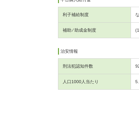
利子補給制度
補助 ⁄ 助成金制度
(
治安情報
刑法犯認知件数
9
人口1000人当たり
5