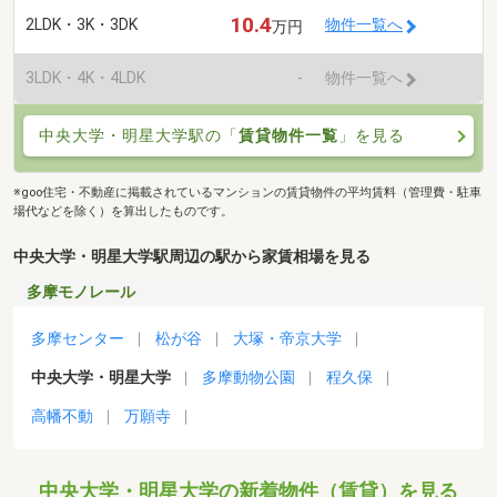
10.4
2LDK・3K・3DK
物件一覧へ
万円
3LDK・4K・4LDK
-
物件一覧へ
中央大学・明星大学駅の「
賃貸物件一覧
」を見る
※goo住宅・不動産に掲載されているマンションの賃貸物件の平均賃料（管理費・駐車
場代などを除く）を算出したものです。
中央大学・明星大学駅周辺の駅から家賃相場を見る
多摩モノレール
多摩センター
松が谷
大塚・帝京大学
中央大学・明星大学
多摩動物公園
程久保
高幡不動
万願寺
中央大学・明星大学の新着物件（賃貸）を見る