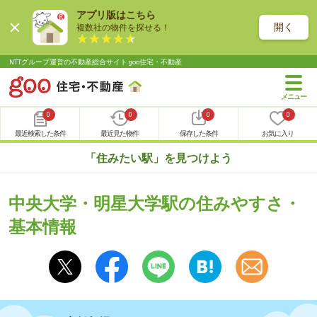
アプリ版はこちら
開く
複数社の物件を探せる！
NTTグループ運営の不動産総合サイト goo住宅・不動産
0
0
0
0
最近検索した条件
最近見た物件
保存した条件
お気に入り
「住みたい駅」を見つけよう
中央大学・明星大学駅の住みやすさ・
基本情報