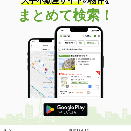
大手不動産サイト
物件
の
を
まとめて検索！