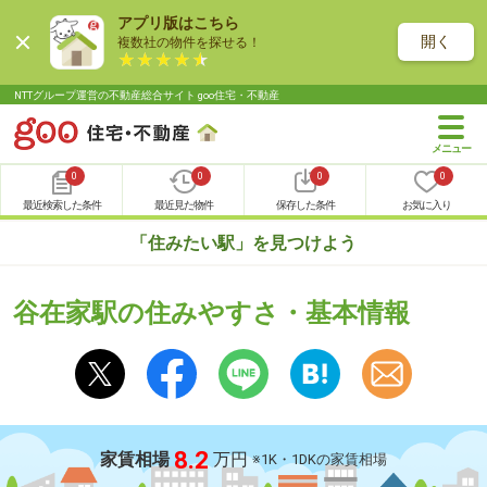
アプリ版はこちら
開く
複数社の物件を探せる！
NTTグループ運営の不動産総合サイト goo住宅・不動産
0
0
0
0
最近検索した条件
最近見た物件
保存した条件
お気に入り
「住みたい駅」を見つけよう
谷在家駅の住みやすさ・基本情報
8.2
家賃相場
万円
※1K・1DKの家賃相場