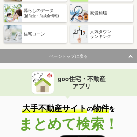
暮らしのデータ
家賃相場
(補助金・助成金情報)
人気タウン
住宅ローン
ランキング
ページトップに戻る
goo住宅・不動産
アプリ
大手不動産サイト
物件
の
を
まとめて検索！