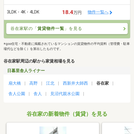
18.4
3LDK・4K・4LDK
物件一覧へ
万円
谷在家駅の「
賃貸物件一覧
」を見る
※goo住宅・不動産に掲載されているマンションの賃貸物件の平均賃料（管理費・駐車
場代などを除く）を算出したものです。
谷在家駅周辺の駅から家賃相場を見る
日暮里舎人ライナー
扇大橋
高野
江北
西新井大師西
谷在家
舎人公園
舎人
見沼代親水公園
谷在家の新着物件（賃貸）を見る