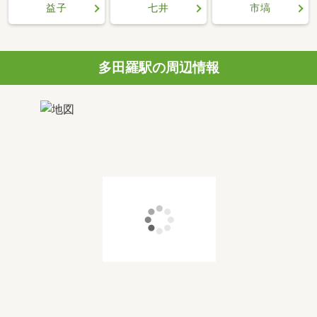
益子
七井
市塙
多田羅駅の周辺情報