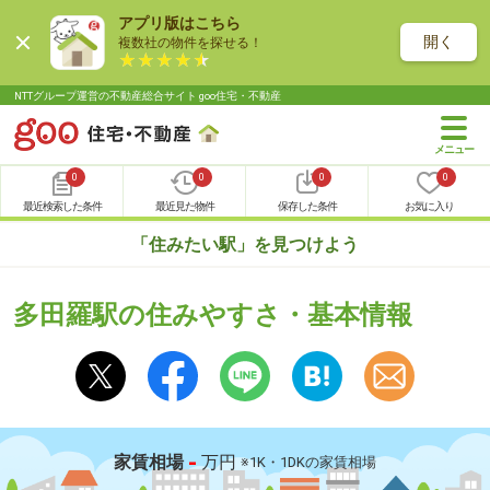
アプリ版はこちら
開く
複数社の物件を探せる！
NTTグループ運営の不動産総合サイト goo住宅・不動産
0
0
0
0
最近検索した条件
最近見た物件
保存した条件
お気に入り
「住みたい駅」を見つけよう
多田羅駅の住みやすさ・基本情報
-
家賃相場
万円
※1K・1DKの家賃相場