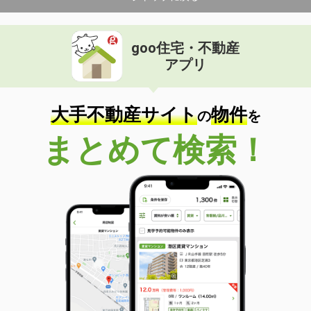
goo住宅・不動産
アプリ
大手不動産サイト
物件
の
を
まとめて検索！