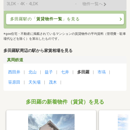
3LDK・4K・4LDK
-
物件一覧へ
多田羅駅の「
賃貸物件一覧
」を見る
※goo住宅・不動産に掲載されているマンションの賃貸物件の平均賃料（管理費・駐車
場代などを除く）を算出したものです。
多田羅駅周辺の駅から家賃相場を見る
真岡鉄道
西田井
北山
益子
七井
多田羅
市塙
笹原田
天矢場
茂木
多田羅の新着物件（賃貸）を見る