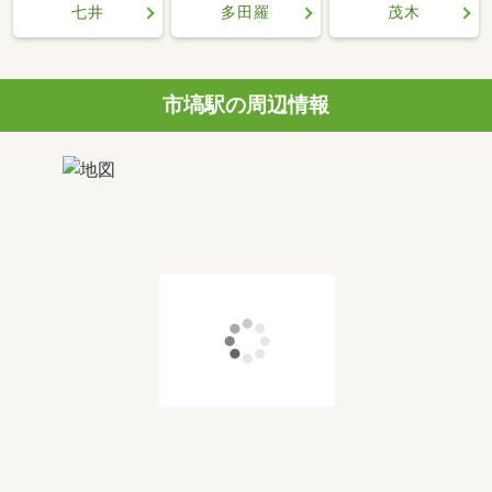
七井
多田羅
茂木
市塙駅の周辺情報