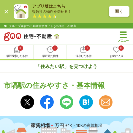
アプリ版はこちら
開く
複数社の物件を探せる！
NTTグループ運営の不動産総合サイト goo住宅・不動産
0
0
0
0
最近検索した条件
最近見た物件
保存した条件
お気に入り
「住みたい駅」を見つけよう
市塙駅の住みやすさ・基本情報
-
家賃相場
万円
※1K・1DKの家賃相場