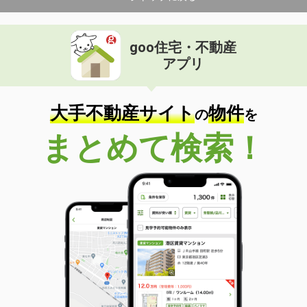
goo住宅・不動産
アプリ
大手不動産サイト
物件
の
を
まとめて検索！