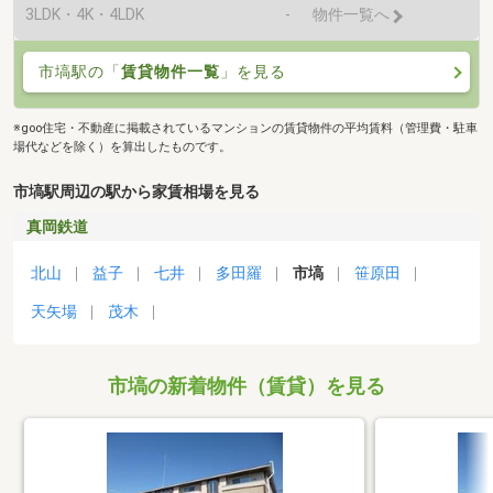
3LDK・4K・4LDK
-
物件一覧へ
市塙駅の「
賃貸物件一覧
」を見る
※goo住宅・不動産に掲載されているマンションの賃貸物件の平均賃料（管理費・駐車
場代などを除く）を算出したものです。
市塙駅周辺の駅から家賃相場を見る
真岡鉄道
北山
益子
七井
多田羅
市塙
笹原田
天矢場
茂木
市塙の新着物件（賃貸）を見る