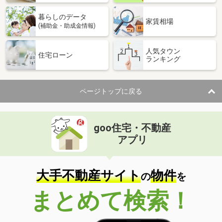
暮らしのデータ
家賃相場
(補助金・助成金情報)
人気タウン
住宅ローン
ランキング
ページトップに戻る
goo住宅・不動産
アプリ
大手不動産サイト
物件
の
を
まとめて検索！