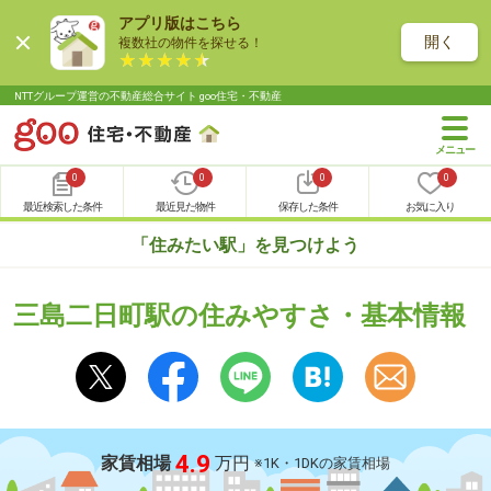
アプリ版はこちら
開く
複数社の物件を探せる！
NTTグループ運営の不動産総合サイト goo住宅・不動産
0
0
0
0
最近検索した条件
最近見た物件
保存した条件
お気に入り
「住みたい駅」を見つけよう
三島二日町駅の住みやすさ・基本情報
4.9
家賃相場
万円
※1K・1DKの家賃相場