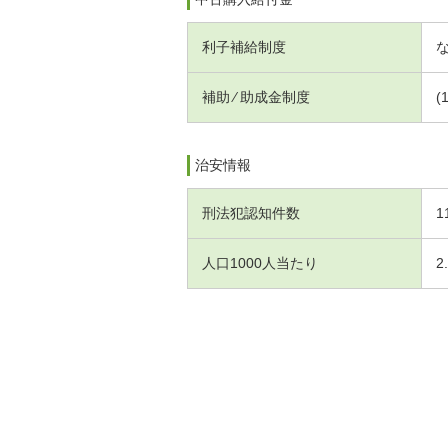
利子補給制度
補助 ⁄ 助成金制度
(
治安情報
刑法犯認知件数
1
人口1000人当たり
2