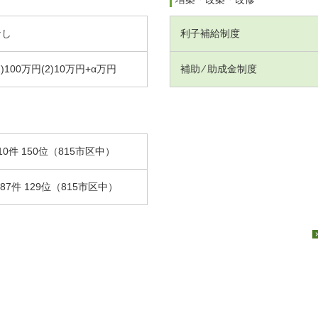
なし
利子補給制度
1)100万円(2)10万円+α万円
補助 ⁄ 助成金制度
10件 150位（815市区中）
.87件 129位（815市区中）