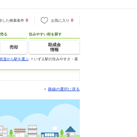
0
0
存した検索条件
お気に入り
売る
住みやすい街を探す
助成金
売却
情報
鉄道から駅を選ぶ
>
いずえ駅の住みやすさ・基
路線の選択に戻る