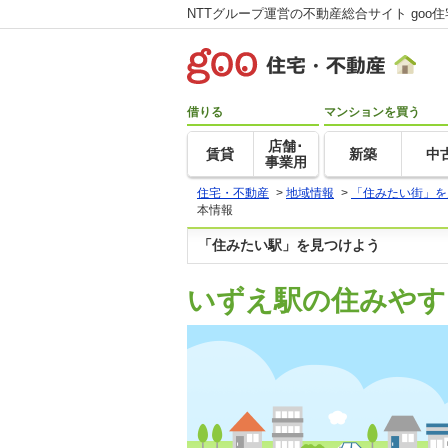
NTTグループ運営の不動産総合サイト goo
借りる
マンションを買う
店舗･
賃貸
新築
中
事業用
住宅・不動産
>
地域情報
>
「住みたい街」を
本情報
「住みたい駅」を見つけよう
いずえ駅の住みやす