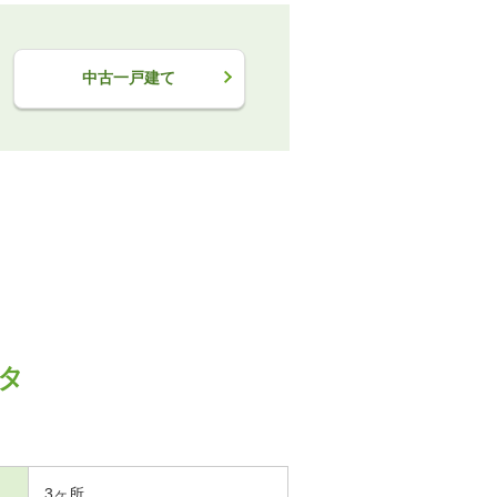
中古一戸建て
タ
3ヶ所