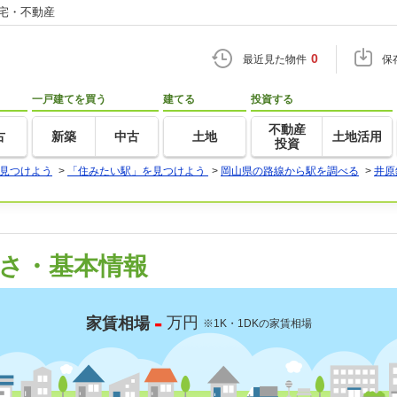
住宅・不動産
0
最近見た物件
保
一戸建てを買う
建てる
投資する
不動産
古
新築
中古
土地
土地活用
投資
見つけよう
>
「住みたい駅」を見つけよう
>
岡山県の路線から駅を調べる
>
井原
さ・基本情報
-
万円
家賃相場
※1K・1DKの家賃相場