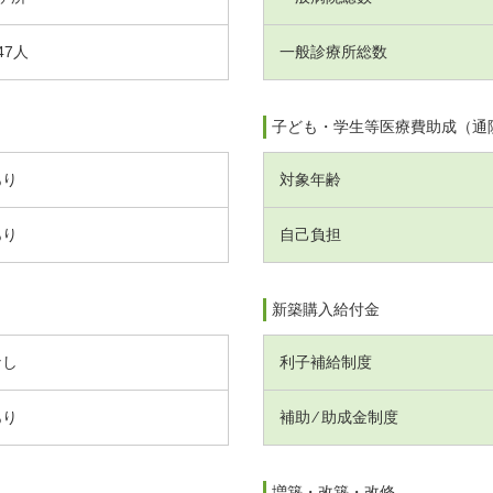
47人
一般診療所総数
子ども・学生等医療費助成（通
あり
対象年齢
あり
自己負担
新築購入給付金
なし
利子補給制度
あり
補助 ⁄ 助成金制度
増築・改築・改修