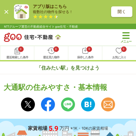
アプリ版はこちら
開く
複数社の物件を探せる！
NTTグループ運営の不動産総合サイト goo住宅・不動産
0
0
0
0
最近検索した条件
最近見た物件
保存した条件
お気に入り
「住みたい駅」を見つけよう
大通駅の住みやすさ・基本情報
5.9
家賃相場
万円
※1K・1DKの家賃相場