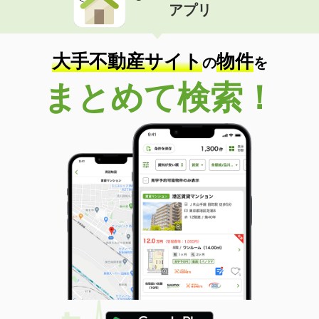
アプリ
大手不動産サイト
物件
の
を
まとめて検索！