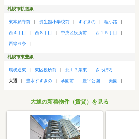
札幌市軌道線
東本願寺前
資生館小学校前
すすきの
狸小路
西４丁目
西８丁目
中央区役所前
西１５丁目
西線６条
札幌市東豊線
環状通東
東区役所前
北１３条東
さっぽろ
大通
豊水すすきの
学園前
豊平公園
美園
大通の新着物件（賃貸）を見る