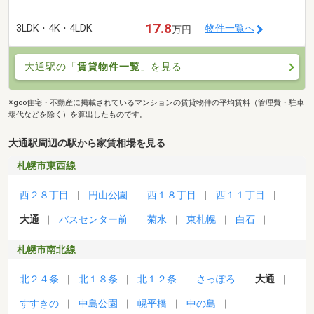
17.8
3LDK・4K・4LDK
物件一覧へ
万円
大通駅の「
賃貸物件一覧
」を見る
※goo住宅・不動産に掲載されているマンションの賃貸物件の平均賃料（管理費・駐車
場代などを除く）を算出したものです。
大通駅周辺の駅から家賃相場を見る
札幌市東西線
西２８丁目
円山公園
西１８丁目
西１１丁目
大通
バスセンター前
菊水
東札幌
白石
札幌市南北線
北２４条
北１８条
北１２条
さっぽろ
大通
すすきの
中島公園
幌平橋
中の島