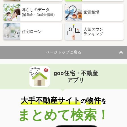
暮らしのデータ
家賃相場
(補助金・助成金情報)
人気タウン
住宅ローン
ランキング
ページトップに戻る
goo住宅・不動産
アプリ
大手不動産サイト
物件
の
を
まとめて検索！