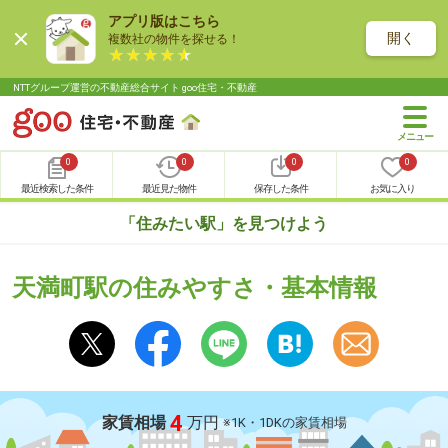
アプリ版はこちら
開く
複数社の物件を探せる！
NTTグループ運営の不動産総合サイト goo住宅・不動産
0
0
0
0
最近検索した条件
最近見た物件
保存した条件
お気に入り
「住みたい駅」を見つけよう
天満町駅の住みやすさ・基本情報
4
家賃相場
万円
※1K・1DKの家賃相場