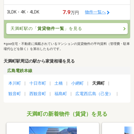
7.9
3LDK・4K・4LDK
物件一覧へ
万円
天満町駅の「
賃貸物件一覧
」を見る
※goo住宅・不動産に掲載されているマンションの賃貸物件の平均賃料（管理費・駐車
場代などを除く）を算出したものです。
天満町駅周辺の駅から家賃相場を見る
広島電鉄本線
本川町
十日市町
土橋
小網町
天満町
観音町
西観音町
福島町
広電西広島（己斐）
天満町の新着物件（賃貸）を見る