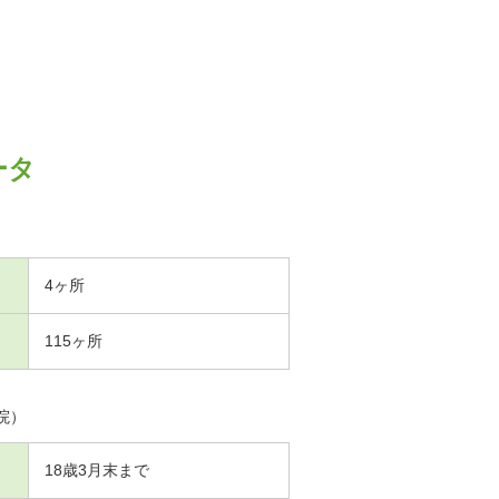
ータ
4ヶ所
115ヶ所
院）
18歳3月末まで