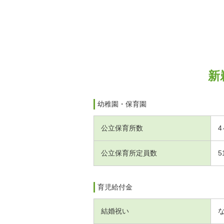
新
幼稚園・保育園
公立保育所数
4
公立保育所定員数
5
育児給付金
結婚祝い