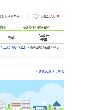
0
0
存した検索条件
お気に入り
売る
住みやすい街を探す
助成金
売却
情報
犬山線から駅を選ぶ
>
新鵜沼駅の住みやすさ・
路線の選択に戻る