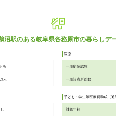
鵜沼駅のある岐阜県各務原市の暮らしデ
医療
ヶ所
一般病院総数
13人
一般診療所総数
子ども・学生等医療費助成（通
なし
対象年齢