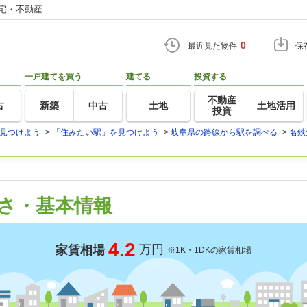
住宅・不動産
0
最近見た物件
保
一戸建てを買う
建てる
投資する
不動産
古
新築
中古
土地
土地活用
投資
見つけよう
>
「住みたい駅」を見つけよう
>
岐阜県の路線から駅を調べる
>
名鉄
さ・基本情報
4.2
万円
家賃相場
※1K・1DKの家賃相場