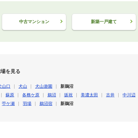
中古マンション
新築一戸建て
相場を見る
犬山口
犬山
犬山遊園
新鵜沼
蘇原
各務ケ原
鵜沼
坂祝
美濃太田
古井
中川辺
苧ケ瀬
羽場
鵜沼宿
新鵜沼