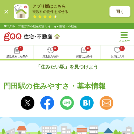
アプリ版はこちら
開く
複数社の物件を探せる！
NTTグループ運営の不動産総合サイト goo住宅・不動産
0
0
0
0
最近検索した条件
最近見た物件
保存した条件
お気に入り
「住みたい駅」を見つけよう
門田駅の住みやすさ・基本情報