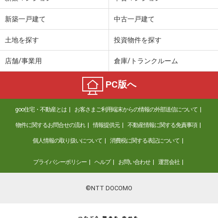
新築一戸建て
中古一戸建て
土地を探す
投資物件を探す
店舗/事業用
倉庫/トランクルーム
PC版へ
goo住宅・不動産とは
お客さまご利用端末からの情報の外部送信について
物件に関するお問合せの流れ
情報提供元
不動産情報に関する免責事項
個人情報の取り扱いについて
消費税に関する表記について
プライバシーポリシー
ヘルプ
お問い合わせ
運営会社
©NTT DOCOMO