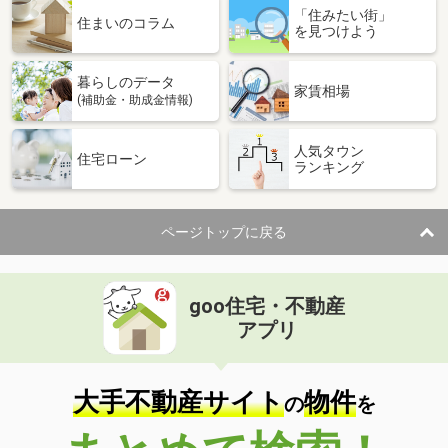
「住みたい街」
住まいのコラム
を見つけよう
暮らしのデータ
家賃相場
(補助金・助成金情報)
人気タウン
住宅ローン
ランキング
ページトップに戻る
goo住宅・不動産
アプリ
大手不動産サイト
物件
の
を