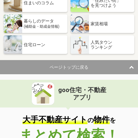
「住みたい街」
住まいのコラム
を見つけよう
暮らしのデータ
家賃相場
(補助金・助成金情報)
人気タウン
住宅ローン
ランキング
ページトップに戻る
goo住宅・不動産
アプリ
大手不動産サイト
物件
の
を
まとめて検索！