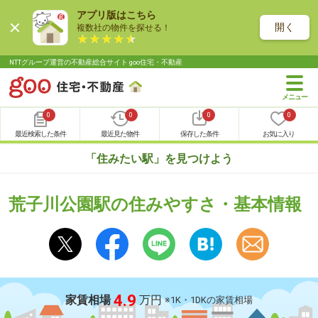
アプリ版はこちら
開く
複数社の物件を探せる！
NTTグループ運営の不動産総合サイト goo住宅・不動産
0
0
0
0
最近検索した条件
最近見た物件
保存した条件
お気に入り
「住みたい駅」を見つけよう
荒子川公園駅の住みやすさ・基本情報
4.9
家賃相場
万円
※1K・1DKの家賃相場