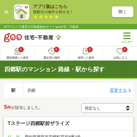
アプリ版はこちら
開く
複数社の物件を探せる！
NTTグループ運営の不動産総合サイト goo住宅・不動産
0
0
0
0
最近検索した条件
最近見た物件
保存した条件
お気に入り
四郷駅のマンション 路線・駅から探す
駅
変更する
四郷
5
件
が該当しました。
Tステージ四郷駅前ザライズ
住 所
愛知県豊田市四郷町森前8番2号