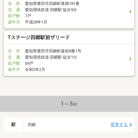
住 所
愛知県豊田市四郷町東畑181番
交 通
愛知環状鉄道 四郷駅 徒歩9分
総戸数
7戸
築年月
平成28年1月
Tステージ四郷駅前ザリード
住 所
愛知県豊田市四郷町森前8番1号
交 通
愛知環状鉄道 四郷駅 徒歩1分
総戸数
69戸
築年月
令和2年2月
1～5
件
駅
変更する
四郷