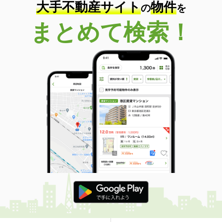
大手不動産サイト
物件
の
を
まとめて検索！