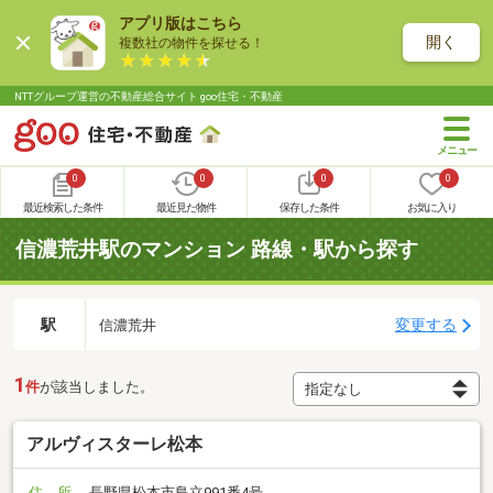
アプリ版はこちら
開く
複数社の物件を探せる！
NTTグループ運営の不動産総合サイト goo住宅・不動産
0
0
0
0
最近検索した条件
最近見た物件
保存した条件
お気に入り
信濃荒井駅のマンション 路線・駅から探す
駅
変更する
信濃荒井
1
件
が該当しました。
アルヴィスターレ松本
住 所
長野県松本市島立991番4号