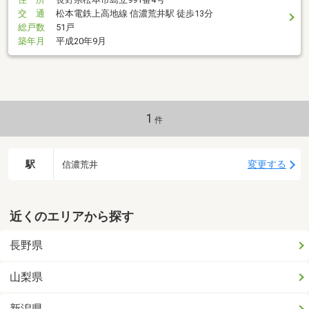
交 通
松本電鉄上高地線 信濃荒井駅 徒歩13分
総戸数
51戸
築年月
平成20年9月
1
件
駅
変更する
信濃荒井
近くのエリアから探す
長野県
山梨県
新潟県