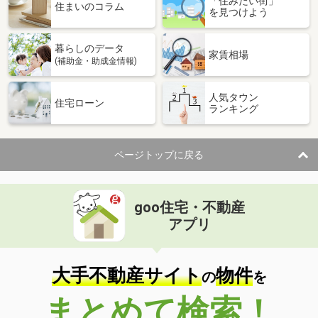
「住みたい街」
住まいのコラム
を見つけよう
暮らしのデータ
家賃相場
(補助金・助成金情報)
人気タウン
住宅ローン
ランキング
ページトップに戻る
goo住宅・不動産
アプリ
大手不動産サイト
物件
の
を
まとめて検索！