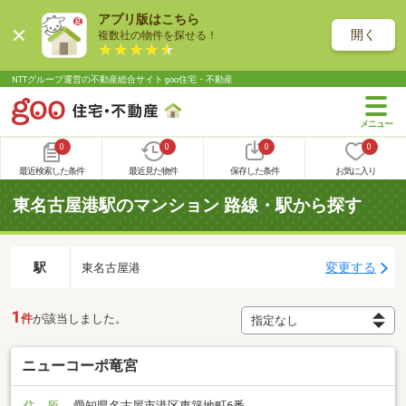
アプリ版はこちら
開く
複数社の物件を探せる！
NTTグループ運営の不動産総合サイト goo住宅・不動産
0
0
0
0
最近検索した条件
最近見た物件
保存した条件
お気に入り
東名古屋港駅のマンション 路線・駅から探す
駅
変更する
東名古屋港
1
件
が該当しました。
ニューコーポ竜宮
住 所
愛知県名古屋市港区東築地町6番