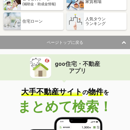
家賃相場
(補助金・助成金情報)
人気タウン
住宅ローン
ランキング
ページトップに戻る
goo住宅・不動産
アプリ
大手不動産サイト
物件
の
を
まとめて検索！