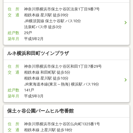
住 所
神奈川県横浜市保土ケ谷区法泉1丁目9番7号
交 通
相鉄本線 星川駅 徒歩39分
JR横須賀線 保土ケ谷駅 バス10分
法泉町バス停 徒歩3分
総戸数
29戸
築年月
平成5年2月
ルネ横浜和田町ツインプラザ
住 所
神奈川県横浜市保土ケ谷区和田1丁目7番29号
交 通
相鉄本線 和田町駅 徒歩5分
相鉄本線 星川駅 徒歩10分
JR東海道本線(東京～熱海) 横浜駅 バス19分
総戸数
141戸
築年月
平成5年3月
保土ヶ谷公園パームヒル壱番館
住 所
神奈川県横浜市保土ケ谷区仏向町1325番1号
交 通
相鉄本線 上星川駅 徒歩18分