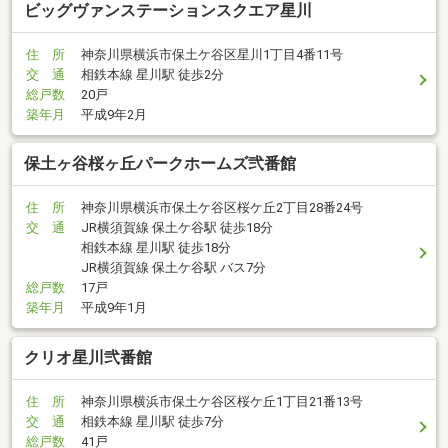
ビッグヴァンステーションスクエア星川
住 所
神奈川県横浜市保土ケ谷区星川1丁目4番11号
交 通
相鉄本線 星川駅 徒歩2分
総戸数
20戸
築年月
平成9年2月
保土ヶ谷桜ヶ丘パークホームズ弐番館
住 所
神奈川県横浜市保土ケ谷区桜ケ丘2丁目28番24号
交 通
JR横須賀線 保土ケ谷駅 徒歩18分
相鉄本線 星川駅 徒歩18分
JR横須賀線 保土ケ谷駅 バス7分
総戸数
17戸
築年月
平成9年1月
クリオ星川弐番館
住 所
神奈川県横浜市保土ケ谷区桜ケ丘1丁目21番13号
交 通
相鉄本線 星川駅 徒歩7分
総戸数
41戸