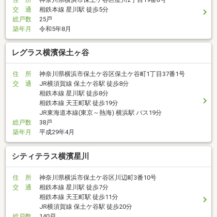
交 通
相鉄本線 星川駅 徒歩5分
総戸数
25戸
築年月
令和5年8月
レグラス横濱保土ヶ谷
住 所
神奈川県横浜市保土ケ谷区保土ケ谷町1丁目37番1号
交 通
JR横須賀線 保土ケ谷駅 徒歩8分
相鉄本線 星川駅 徒歩8分
相鉄本線 天王町駅 徒歩19分
JR東海道本線(東京～熱海) 横浜駅 バス19分
総戸数
38戸
築年月
平成29年4月
シティテラス横濱星川
住 所
神奈川県横浜市保土ケ谷区川辺町3番10号
交 通
相鉄本線 星川駅 徒歩7分
相鉄本線 天王町駅 徒歩11分
JR横須賀線 保土ケ谷駅 徒歩20分
総戸数
140戸