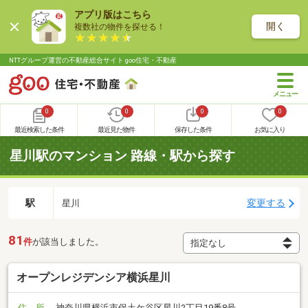
アプリ版はこちら
開く
複数社の物件を探せる！
NTTグループ運営の不動産総合サイト goo住宅・不動産
0
0
0
0
最近検索した条件
最近見た物件
保存した条件
お気に入り
星川駅のマンション 路線・駅から探す
駅
変更する
星川
81
件
が該当しました。
オープンレジデンシア横浜星川
住 所
神奈川県横浜市保土ケ谷区星川2丁目19番8号