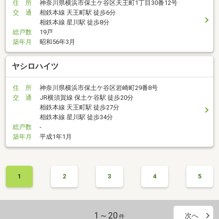
住 所
神奈川県横浜市保土ケ谷区天王町1丁目30番12号
交 通
相鉄本線 天王町駅 徒歩6分
相鉄本線 星川駅 徒歩8分
総戸数
19戸
築年月
昭和56年3月
ヤシロハイツ
住 所
神奈川県横浜市保土ケ谷区岩崎町29番8号
交 通
JR横須賀線 保土ケ谷駅 徒歩20分
相鉄本線 天王町駅 徒歩27分
相鉄本線 星川駅 徒歩34分
総戸数
-
築年月
平成1年1月
1
2
3
4
5
1～20
次へ
件