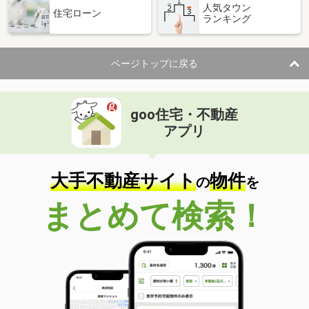
人気タウン
住宅ローン
ランキング
ページトップに戻る
goo住宅・不動産
アプリ
大手不動産サイト
物件
の
を
まとめて検索！