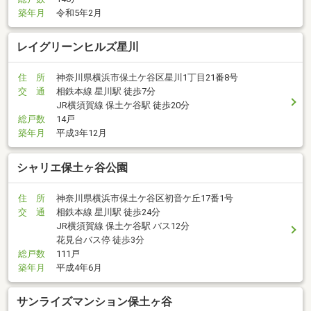
築年月
令和5年2月
レイグリーンヒルズ星川
住 所
神奈川県横浜市保土ケ谷区星川1丁目21番8号
交 通
相鉄本線 星川駅 徒歩7分
JR横須賀線 保土ケ谷駅 徒歩20分
総戸数
14戸
築年月
平成3年12月
シャリエ保土ヶ谷公園
住 所
神奈川県横浜市保土ケ谷区初音ケ丘17番1号
交 通
相鉄本線 星川駅 徒歩24分
JR横須賀線 保土ケ谷駅 バス12分
花見台バス停 徒歩3分
総戸数
111戸
築年月
平成4年6月
サンライズマンション保土ヶ谷