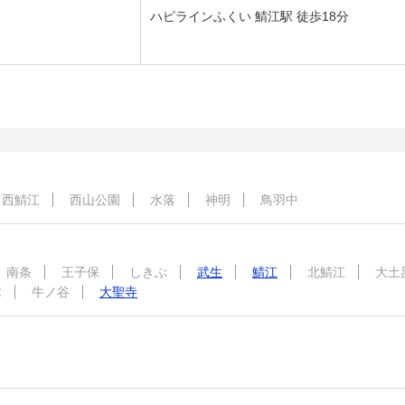
ハピラインふくい 鯖江駅 徒歩18分
西鯖江
西山公園
水落
神明
鳥羽中
南条
王子保
しきぶ
武生
鯖江
北鯖江
大土
木
牛ノ谷
大聖寺