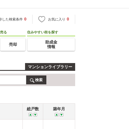
0
0
存した検索条件
お気に入り
売る
住みやすい街を探す
助成金
売却
情報
マンションライブラリー
検索
総戸数
築年月