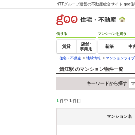
NTTグループ運営の不動産総合サイト goo
借りる
マンションを買う
店舗･
賃貸
新築
中
事業用
住宅・不動産
>
地域情報
>
マンションライブ
鯖江駅 のマンション物件一覧
キーワードから探す
1
1
件中
件目
マンション名