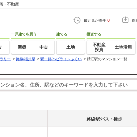
住宅・不動産
0
最近見た物件
保
一戸建てを買う
建てる
投資する
不動産
古
新築
中古
土地
土地活用
投資
ラリー
>
路線/福井県
>
駅一覧/ハピラインふくい
>
鯖江駅のマンション一覧
路線⁄駅⁄バス・徒歩