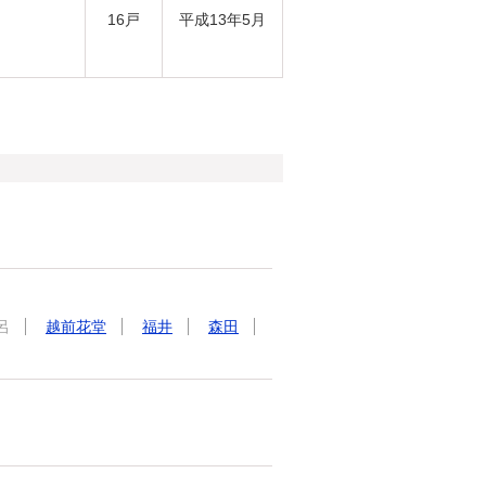
16戸
平成13年5月
呂
越前花堂
福井
森田