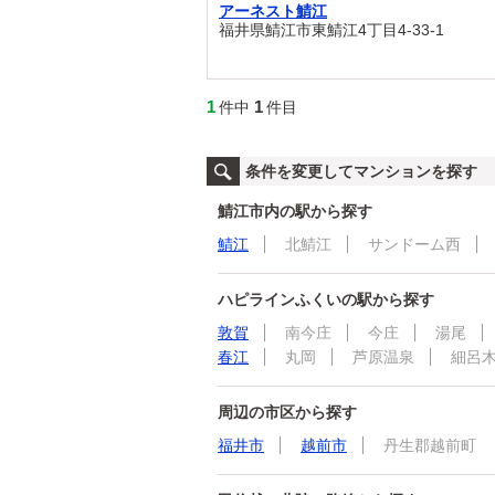
アーネスト鯖江
福井県鯖江市東鯖江4丁目4-33-1
1
1
件中
件目
条件を変更してマンションを探す
鯖江市内の駅から探す
鯖江
北鯖江
サンドーム西
ハピラインふくいの駅から探す
敦賀
南今庄
今庄
湯尾
春江
丸岡
芦原温泉
細呂
周辺の市区から探す
福井市
越前市
丹生郡越前町