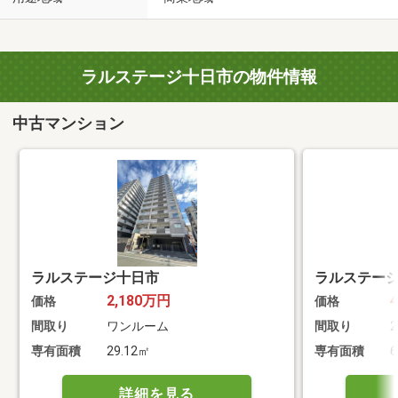
ラルステージ十日市の物件情報
中古マンション
ラルステージ十日市
ラルステー
2,180万円
価格
価格
間取り
ワンルーム
間取り
2
専有面積
29.12㎡
専有面積
6
詳細を見る