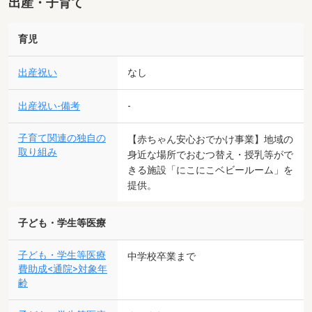
出産・子育て
育児
出産祝い
なし
出産祝い-備考
-
子育て関連の独自の
【赤ちゃん安心おでかけ事業】地域の
取り組み
身近な場所でおむつ替え・授乳等がで
きる施設「にこにこベビールーム」を
提供。
子ども・学生等医療
子ども・学生等医療
中学校卒業まで
費助成<通院>対象年
齢