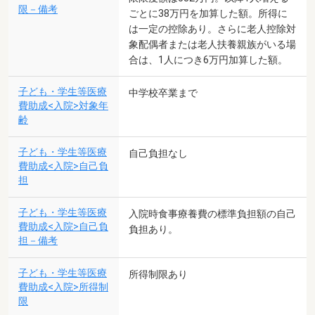
限－備考
ごとに38万円を加算した額。所得に
は一定の控除あり。さらに老人控除対
象配偶者または老人扶養親族がいる場
合は、1人につき6万円加算した額。
子ども・学生等医療
中学校卒業まで
費助成<入院>対象年
齢
子ども・学生等医療
自己負担なし
費助成<入院>自己負
担
子ども・学生等医療
入院時食事療養費の標準負担額の自己
費助成<入院>自己負
負担あり。
担－備考
子ども・学生等医療
所得制限あり
費助成<入院>所得制
限