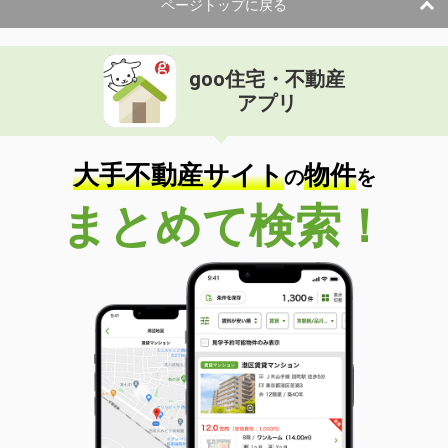
ページトップに戻る
goo住宅・不動産
アプリ
大手不動産サイト
物件
の
を
まとめて検索！