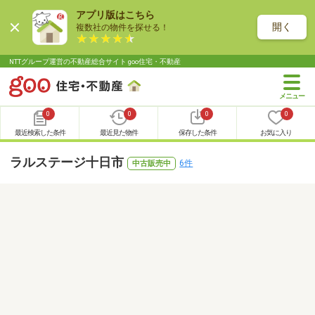
アプリ版はこちら
開く
複数社の物件を探せる！
NTTグループ運営の不動産総合サイト goo住宅・不動産
0
0
0
0
最近検索した条件
最近見た物件
保存した条件
お気に入り
ラルステージ十日市
6件
中古販売中