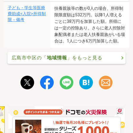
子ども・学生等医療
扶養親族等の数が0人の場合、所得制
費助成<入院>所得制
限限度額は532万円。以降1人増える
限－備考
ごとに38万円を加算した額。所得に
は一定の控除あり。さらに老人控除対
象配偶者または老人扶養親族がいる場
合は、1人につき6万円加算した額。
広島市中区の「
地域情報
」をもっと見る