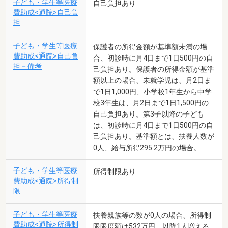
子ども・学生等医療
自己負担あり
費助成<通院>自己負
担
子ども・学生等医療
保護者の所得金額が基準額未満の場
費助成<通院>自己負
合、初診時に月4日まで1日500円の自
担－備考
己負担あり。保護者の所得金額が基準
額以上の場合、未就学児は、月2日ま
で1日1,000円、小学校1年生から中学
校3年生は、月2日まで1日1,500円の
自己負担あり。第3子以降の子ども
は、初診時に月4日まで1日500円の自
己負担あり。基準額とは、扶養人数が
0人、給与所得295.2万円の場合。
子ども・学生等医療
所得制限あり
費助成<通院>所得制
限
子ども・学生等医療
扶養親族等の数が0人の場合、所得制
費助成<通院>所得制
限限度額は532万円。以降1人増える