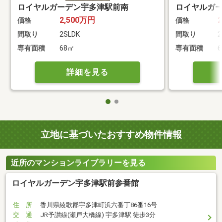
ロイヤルガーデン宇多津駅前南
ロイヤルガ
2,500万円
価格
価格
間取り
2SLDK
間取り
2
専有面積
68㎡
専有面積
詳細を見る
立地に基づいたおすすめ物件情報
近所のマンションライブラリーを見る
ロイヤルガーデン宇多津駅前参番館
住 所
香川県綾歌郡宇多津町浜六番丁86番16号
交 通
JR予讃線(瀬戸大橋線) 宇多津駅 徒歩3分