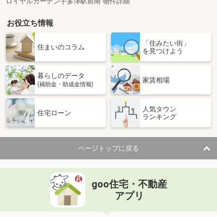
ロイヤルガーデン宇多津駅前南 物件詳細
お役立ち情報
「住みたい街」
住まいのコラム
を見つけよう
暮らしのデータ
家賃相場
(補助金・助成金情報)
人気タウン
住宅ローン
ランキング
ページトップに戻る
goo住宅・不動産
アプリ