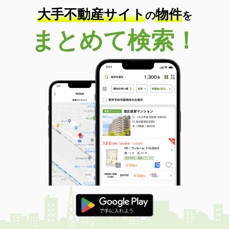
大手不動産サイト
物件
の
を
まとめて検索！