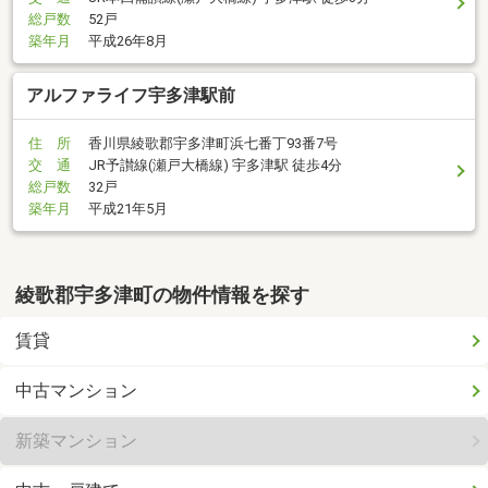
総戸数
52戸
築年月
平成26年8月
アルファライフ宇多津駅前
住 所
香川県綾歌郡宇多津町浜七番丁93番7号
交 通
JR予讃線(瀬戸大橋線) 宇多津駅 徒歩4分
総戸数
32戸
築年月
平成21年5月
綾歌郡宇多津町の物件情報を探す
賃貸
中古マンション
新築マンション