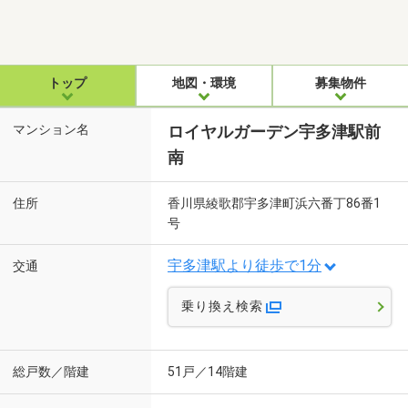
トップ
地図・環境
募集物件
マンション名
ロイヤルガーデン宇多津駅前
南
住所
香川県綾歌郡宇多津町浜六番丁86番1
号
宇多津駅より徒歩で1分
交通
乗り換え検索
総戸数／階建
51戸／14階建