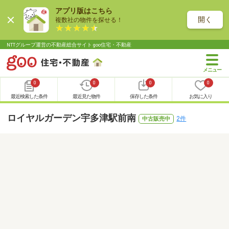
アプリ版はこちら
開く
複数社の物件を探せる！
NTTグループ運営の不動産総合サイト goo住宅・不動産
0
0
0
0
最近検索した条件
最近見た物件
保存した条件
お気に入り
ロイヤルガーデン宇多津駅前南
2件
中古販売中