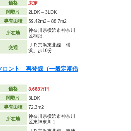
価格
未定
間取り
2LDK～3LDK
専有面積
59.42m
2
～88.7m
2
神奈川県横浜市神奈川
所在地
区桐畑
ＪＲ京浜東北線「横
交通
浜」歩10分
フロント 再登録（一般定期借
価格
8,668万円
間取り
3LDK
専有面積
72.3m
2
神奈川県横浜市神奈川
所在地
区東神奈川１
ＪＲ京浜東北線「東神