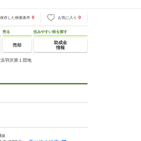
0
0
保存した検索条件
お気に入り
売る
住みやすい街を探す
助成金
売却
情報
横浜羽沢第１団地
通線