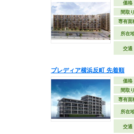
価格
間取
専有面
所在
交通
プレディア横浜反町 先着順
価格
間取
専有面
所在
交通