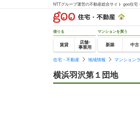
NTTグループ運営の不動産総合サイト goo住宅
借りる
マンションを買う
店舗･
賃貸
新築
中古
事業用
住宅・不動産
地域情報
マンション
横浜羽沢第１団地