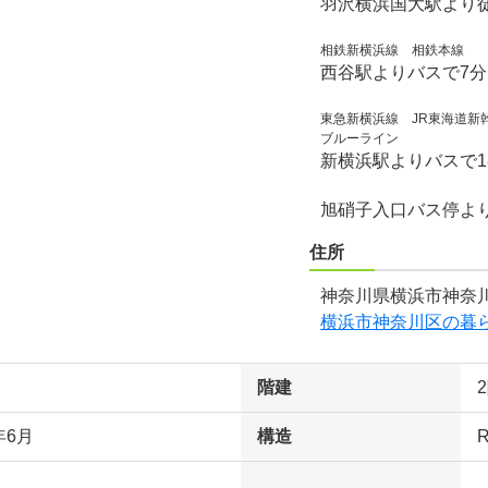
羽沢横浜国大駅より徒
相鉄新横浜線 相鉄本線
西谷駅よりバスで7
東急新横浜線 JR東海道新
ブルーライン
新横浜駅よりバスで1
旭硝子入口バス停よ
住所
神奈川県横浜市神奈川
横浜市神奈川区の暮
階建
年6月
構造