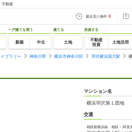
・不動産
0
最近見た物件
一戸建てを買う
建てる
投資する
不動産
新築
中古
土地
土地活用
投資
ライブラリー
神奈川県
横浜市神奈川区
羽沢横浜国大駅
マンション名
横浜羽沢第１団地
交通
相鉄新横浜線 相鉄・JR直