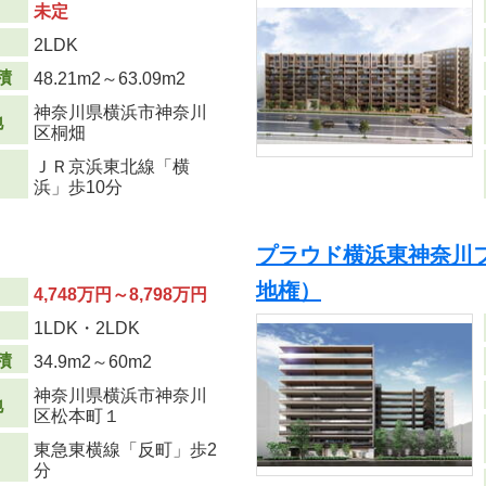
未定
り
2LDK
積
48.21m
2
～63.09m
2
神奈川県横浜市神奈川
地
区桐畑
ＪＲ京浜東北線「横
浜」歩10分
プラウド横浜東神奈川
地権）
4,748万円～8,798万円
り
1LDK・2LDK
積
34.9m
2
～60m
2
神奈川県横浜市神奈川
地
区松本町１
東急東横線「反町」歩2
分