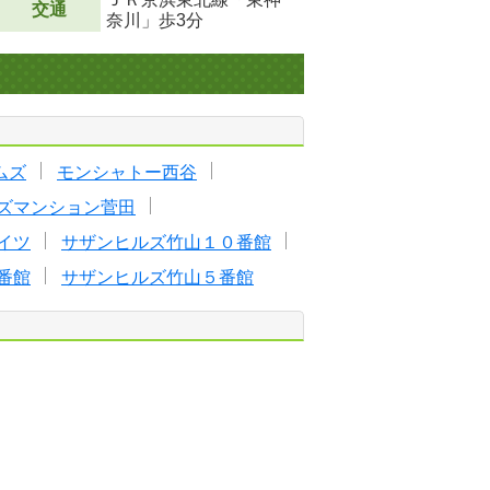
交通
奈川」歩3分
ムズ
モンシャトー西谷
ズマンション菅田
イツ
サザンヒルズ竹山１０番館
番館
サザンヒルズ竹山５番館