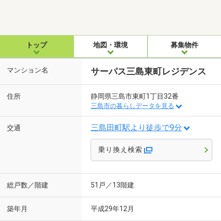
トップ
地図・環境
募集物件
マンション名
サーパス三島東町レジデンス
住所
静岡県三島市東町1丁目32番
三島市の暮らしデータを見る
三島田町駅より徒歩で9分
交通
乗り換え検索
総戸数／階建
51戸／13階建
築年月
平成29年12月