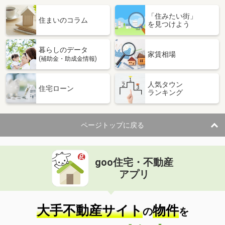
「住みたい街」
住まいのコラム
を見つけよう
暮らしのデータ
家賃相場
(補助金・助成金情報)
人気タウン
住宅ローン
ランキング
ページトップに戻る
goo住宅・不動産
アプリ
大手不動産サイト
物件
の
を