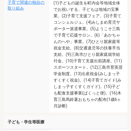
子育て関連の独自の
(1)子どもの誕生を町内会等地域全体
取り組み
でお祝いする、子どもは地域の宝事
業。(2)子育て支援フェア。(3)子育て
コンシェルジュ。(4)みしまめ育児サ
ポーター派遣事業。(5)ようこそ三島
で子育て応援サロン。(6)「あかちゃ
んのへや」事業。(7)ひとり親家庭等
祝金支給。(8)交通遺児等の扶養手当
支給。(9)三島市ひとり親家庭就学給
付金。(10)子育て支援出前講座。(11)
スポーツスタート。(12)三島市育英奨
学金制度。(13)出産祝金(みしまっ子
すくすく祝金)。(14)子育てガイド(み
しまっ子すくすくガイド)。(15)子ど
も配食支援事業(ぱくっと便)。(16)木
育三島馬鈴薯おもちゃの配布(1歳6ヶ
月診断)
子ども・学生等医療