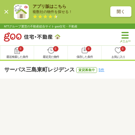
アプリ版はこちら
開く
複数社の物件を探せる！
NTTグループ運営の不動産総合サイト goo住宅・不動産
0
0
0
0
最近検索した条件
最近見た物件
保存した条件
お気に入り
サーパス三島東町レジデンス
5件
賃貸募集中