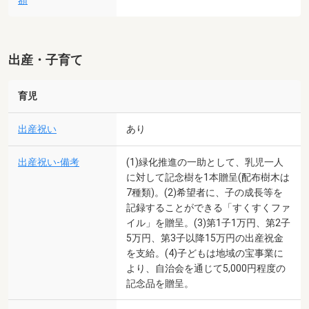
額
出産・子育て
育児
出産祝い
あり
出産祝い-備考
(1)緑化推進の一助として、乳児一人
に対して記念樹を1本贈呈(配布樹木は
7種類)。(2)希望者に、子の成長等を
記録することができる「すくすくファ
イル」を贈呈。(3)第1子1万円、第2子
5万円、第3子以降15万円の出産祝金
を支給。(4)子どもは地域の宝事業に
より、自治会を通じて5,000円程度の
記念品を贈呈。