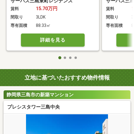
サーパス三島東町レジデンス
サーパス三
15.70万円
賃料
賃料
間取り
3LDK
間取り
3
専有面積
88.33㎡
専有面積
8
詳細を見る
立地に基づいたおすすめ物件情報
静岡県三島市の新築マンション
プレシスタワー三島中央