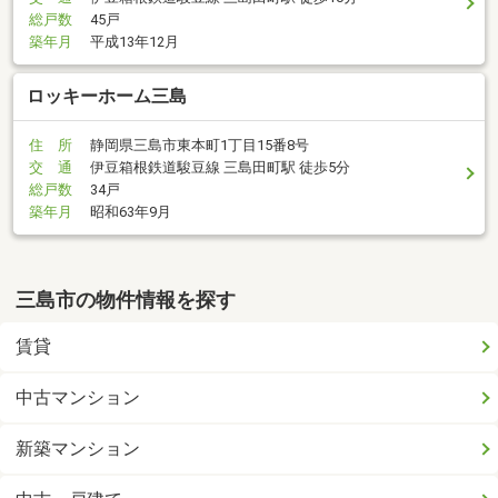
総戸数
45戸
築年月
平成13年12月
ロッキーホーム三島
住 所
静岡県三島市東本町1丁目15番8号
交 通
伊豆箱根鉄道駿豆線 三島田町駅 徒歩5分
総戸数
34戸
築年月
昭和63年9月
三島市の物件情報を探す
賃貸
中古マンション
新築マンション