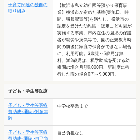
子育て関連の独自の
【横浜市私立幼稚園等預かり保育事
取り組み
業】横浜市が定めた基準(実施日、時
間、職員配置等)を満たし、横浜市の
認定を受けた幼稚園・認定こども園が
実施する事業。市内在住の園児の保護
者が就労や病気等で、園の正規教育時
間の前後に家庭で保育ができない場合
に、利用可能。3歳児～5歳児は無
料、満3歳児は、私学助成を受ける幼
稚園の場合月額9,000円、新制度に移
行した園の場合0円～9,000円。
子ども・学生等医療
子ども・学生等医療
中学校卒業まで
費助成<通院>対象年
齢
子ども・学生等医療
自己負担なし
費助成<通院>自己負