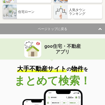
人気タウン
住宅ローン
ランキング
ページトップに戻る
goo住宅・不動産
アプリ
大手不動産サイト
物件
の
を
まとめて検索！