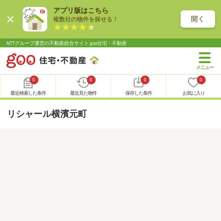
アプリ版はこちら
開く
複数社の物件を探せる！
NTTグループ運営の不動産総合サイト goo住宅・不動産
0
0
0
0
最近検索した条件
最近見た物件
保存した条件
お気に入り
リシャール横濱元町