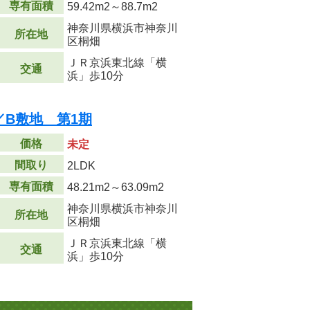
専有面積
59.42m
2
～88.7m
2
神奈川県横浜市神奈川
所在地
区桐畑
ＪＲ京浜東北線「横
交通
浜」歩10分
B敷地 第1期
価格
未定
間取り
2LDK
専有面積
48.21m
2
～63.09m
2
神奈川県横浜市神奈川
所在地
区桐畑
ＪＲ京浜東北線「横
交通
浜」歩10分