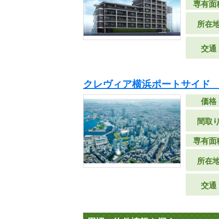
専有面
所在
交通
クレヴィア横浜ポートサイド
価格
間取
専有面
所在
交通