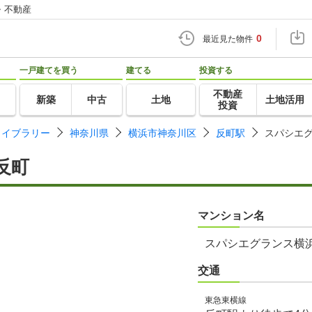
・不動産
0
最近見た物件
一戸建てを買う
建てる
投資する
不動産
新築
中古
土地
土地活用
投資
ライブラリー
神奈川県
横浜市神奈川区
反町駅
スパシエ
反町
マンション名
スパシエグランス横
交通
東急東横線