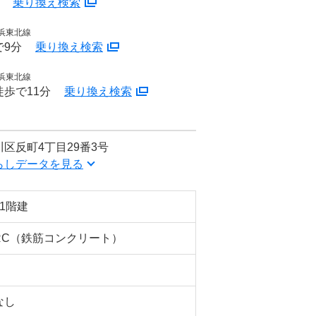
分
乗り換え検索
浜東北線
で9分
乗り換え検索
浜東北線
歩で11分
乗り換え検索
区反町4丁目29番3号
らしデータを見る
11階建
RC（鉄筋コンクリート）
なし