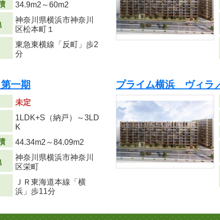
積
34.9m
2
～60m
2
神奈川県横浜市神奈川
地
区松本町１
東急東横線「反町」歩2
分
 第一期
プライム横浜 ヴィラ／
未定
1LDK+S（納戸）～3LD
り
K
積
44.34m
2
～84.09m
2
神奈川県横浜市神奈川
地
区栄町
ＪＲ東海道本線「横
浜」歩11分