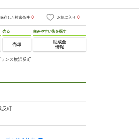
0
0
保存した検索条件
お気に入り
売る
住みやすい街を探す
助成金
売却
情報
グランス横浜反町
浜反町