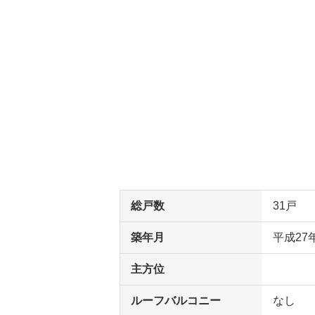
総戸数
31戸
築年月
平成27
主方位
ルーフバルコニー
なし