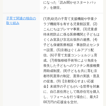
になった「読み聞かせスタートパッ
ク」を贈呈。
子育て関連の独自の
(1)乳幼児の子育て支援機能や学童ク
取り組み
ラブ機能等を有する児童館設置。(2)
こんにちはプレママ事業。(3)児童虐
待未然防止に係る医療機関と子どもは
ぐくみ室及び京北出張所の連携。(4)
子ども保健医療相談・事故防止センタ
ー設置。(5)京都はぐくみアプリ配
信。(6)子育て支援コンシェルジュ育
成。(7)骨髄移植手術等により免疫を
喪失した子どもへのワクチン再接種費
用助成制度。(8)子どもを共に育む京
都市民憲章の制定、憲章の実践・普及
の促進。(9)【京都安心すまい応援
金】未就学の子どもがいる世帯を対象
に、自己居住用として既存住宅を購入
し、リフォームを行う場合に、最大2
00万円の応援金を交付。