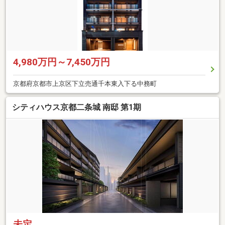
4,980万円～7,450万円
京都府京都市上京区下立売通千本東入下る中務町
シティハウス京都二条城 南邸 第1期
未定