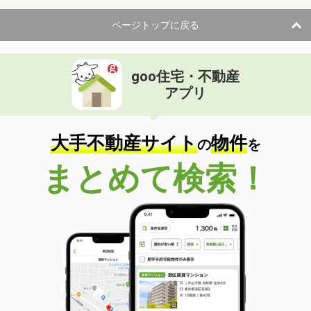
ページトップに戻る
goo住宅・不動産
アプリ
大手不動産サイト
物件
の
を
まとめて検索！