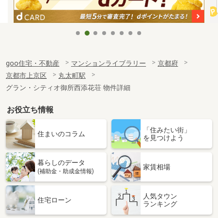
goo住宅・不動産
マンションライブラリー
京都府
京都市上京区
丸太町駅
グラン・シティオ御所西添花荘 物件詳細
お役立ち情報
「住みたい街」
住まいのコラム
を見つけよう
暮らしのデータ
家賃相場
(補助金・助成金情報)
人気タウン
住宅ローン
ランキング