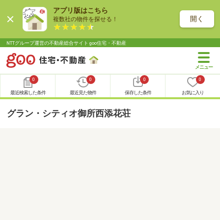
アプリ版はこちら
開く
複数社の物件を探せる！
NTTグループ運営の不動産総合サイト goo住宅・不動産
0
0
0
0
最近検索した条件
最近見た物件
保存した条件
お気に入り
グラン・シティオ御所西添花荘