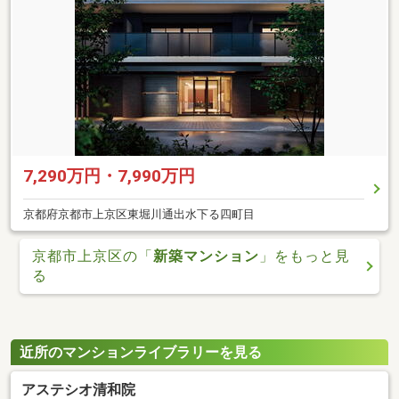
7,290万円・7,990万円
京都府京都市上京区東堀川通出水下る四町目
京都市上京区の「
新築マンション
」をもっと見
る
近所のマンションライブラリーを見る
アステシオ清和院