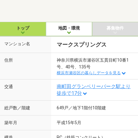
トップ
地図・環境
募集物件
マンション名
マークスプリングス
住所
神奈川県横浜市瀬谷区五貫目町10番1
号、40号、135号
横浜市瀬谷区の暮らしデータを見る
南町田グランベリーパーク駅より
交通
徒歩で17分
総戸数／階建
649戸／地下1階付10階建
築年月
平成15年5月
構造
RC（鉄筋コンクリート）