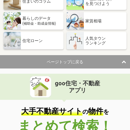
住まいのコラム
を見つけよう
暮らしのデータ
家賃相場
(補助金・助成金情報)
人気タウン
住宅ローン
ランキング
ページトップに戻る
goo住宅・不動産
アプリ
大手不動産サイト
物件
の
を
まとめて検索！