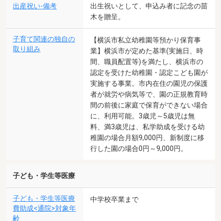
出産祝い-備考
出生祝いとして、申込み者に記念の苗
木を贈呈。
子育て関連の独自の
【横浜市私立幼稚園等預かり保育事
取り組み
業】横浜市が定めた基準(実施日、時
間、職員配置等)を満たし、横浜市の
認定を受けた幼稚園・認定こども園が
実施する事業。市内在住の園児の保護
者が就労や病気等で、園の正規教育時
間の前後に家庭で保育ができない場合
に、利用可能。3歳児～5歳児は無
料、満3歳児は、私学助成を受ける幼
稚園の場合月額9,000円、新制度に移
行した園の場合0円～9,000円。
子ども・学生等医療
子ども・学生等医療
中学校卒業まで
費助成<通院>対象年
齢