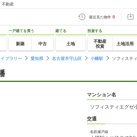
・不動産
0
最近見た物件
一戸建てを買う
建てる
投資する
不動産
新築
中古
土地
土地活用
投資
ライブラリー
愛知県
名古屋市守山区
小幡駅
ソフィステ
幡
マンション名
ソフィスティエグゼ
交通
名鉄瀬戸線