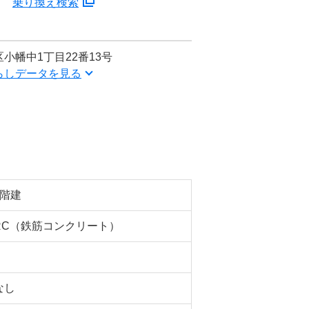
分
乗り換え検索
小幡中1丁目22番13号
らしデータを見る
6階建
RC（鉄筋コンクリート）
なし