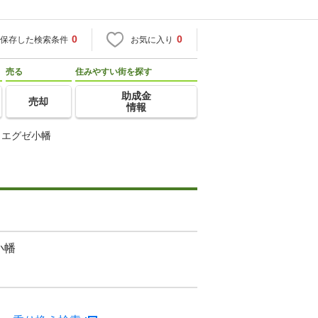
0
0
保存した検索条件
お気に入り
売る
住みやすい街を探す
助成金
売却
情報
ィエグゼ小幡
小幡