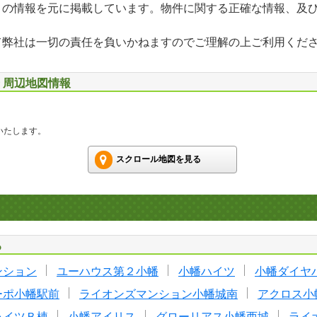
」の情報を元に掲載しています。物件に関する正確な情報、及
て弊社は一切の責任を負いかねますのでご理解の上ご利用くだ
号 周辺地図情報
いたします。
スクロール地図を見る
る
ンション
ユーハウス第２小幡
小幡ハイツ
小幡ダイヤ
ーポ小幡駅前
ライオンズマンション小幡城南
アクロス小
ハイツＢ棟
小幡アイリス
グローリアス小幡西城
ライ