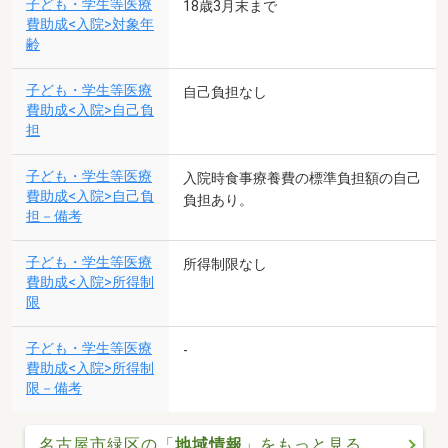
子ども・学生等医療
18歳3月末まで
費助成<入院>対象年
齢
子ども・学生等医療
自己負担なし
費助成<入院>自己負
担
子ども・学生等医療
入院時食事療養費の標準負担額の自己
費助成<入院>自己負
負担あり。
担－備考
子ども・学生等医療
所得制限なし
費助成<入院>所得制
限
子ども・学生等医療
-
費助成<入院>所得制
限－備考
名古屋市緑区の「
地域情報
」をもっと見る