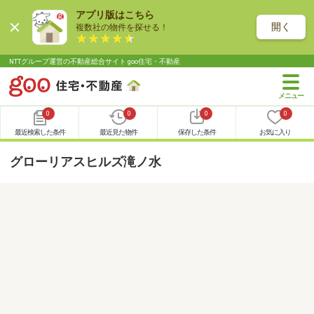
アプリ版はこちら
開く
複数社の物件を探せる！
NTTグループ運営の不動産総合サイト goo住宅・不動産
0
0
0
0
最近検索した条件
最近見た物件
保存した条件
お気に入り
グローリアスヒルズ滝ノ水