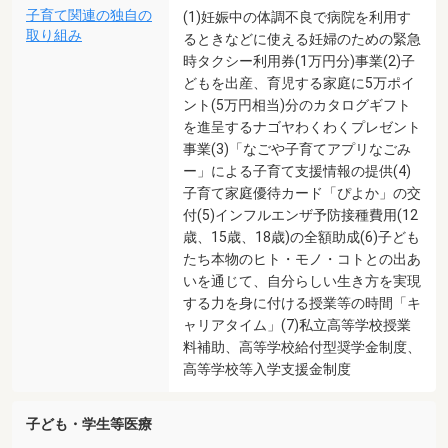
子育て関連の独自の
(1)妊娠中の体調不良で病院を利用す
取り組み
るときなどに使える妊婦のための緊急
時タクシー利用券(1万円分)事業(2)子
どもを出産、育児する家庭に5万ポイ
ント(5万円相当)分のカタログギフト
を進呈するナゴヤわくわくプレゼント
事業(3)「なごや子育てアプリなごみ
ー」による子育て支援情報の提供(4)
子育て家庭優待カード「ぴよか」の交
付(5)インフルエンザ予防接種費用(12
歳、15歳、18歳)の全額助成(6)子ども
たち本物のヒト・モノ・コトとの出あ
いを通じて、自分らしい生き方を実現
する力を身に付ける授業等の時間「キ
ャリアタイム」(7)私立高等学校授業
料補助、高等学校給付型奨学金制度、
高等学校等入学支援金制度
子ども・学生等医療