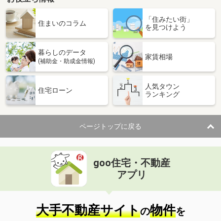
「住みたい街」
住まいのコラム
を見つけよう
暮らしのデータ
家賃相場
(補助金・助成金情報)
人気タウン
住宅ローン
ランキング
ページトップに戻る
goo住宅・不動産
アプリ
大手不動産サイト
物件
の
を