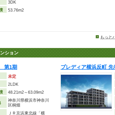
り
3DK
積
53.76m2
もっと
ンション
 第1期
プレディア横浜反町 先
未定
り
2LDK
積
48.21m
2
～63.09m
2
神奈川県横浜市神奈川
地
区桐畑
ＪＲ京浜東北線「横