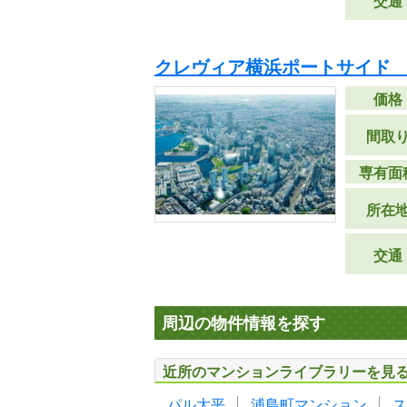
交通
クレヴィア横浜ポートサイド
価格
間取
専有面
所在
交通
周辺の物件情報を探す
近所のマンションライブラリーを見
パル大平
浦島町マンション
ス