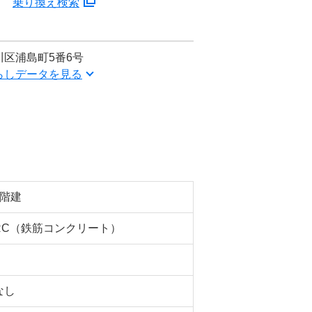
分
乗り換え検索
区浦島町5番6号
らしデータを見る
5階建
RC（鉄筋コンクリート）
なし