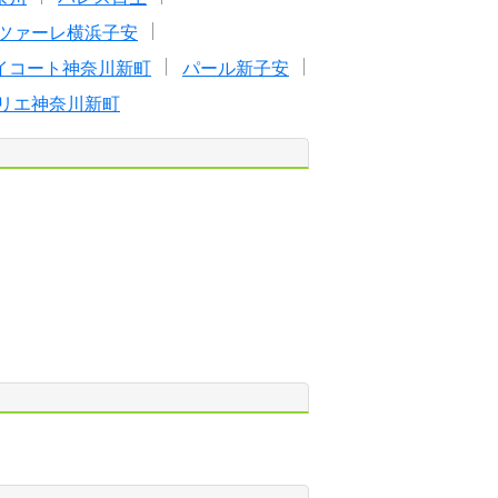
ツァーレ横浜子安
イコート神奈川新町
パール新子安
リエ神奈川新町