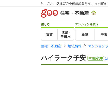
NTTグループ運営の不動産総合サイト goo住宅
借りる
マンションを買う
店舗･
賃貸
新築
中古
事業用
住宅・不動産
地域情報
マンション
ハイラーク子安
1
中古販売中