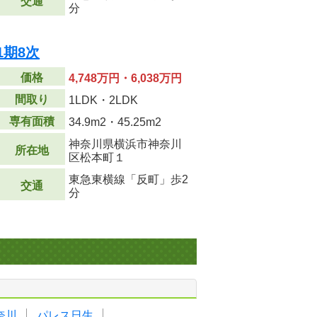
交通
分
1期8次
価格
4,748万円・6,038万円
間取り
1LDK・2LDK
専有面積
34.9m
2
・45.25m
2
神奈川県横浜市神奈川
所在地
区松本町１
東急東横線「反町」歩2
交通
分
奈川
パレス日生