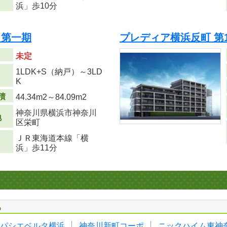
浜」歩10分
 第一期
プレディア横浜反町 第
未定
1LDK+S（納戸）～3LD
り
K
積
44.34m
2
～84.09m
2
神奈川県横浜市神奈川
地
区栄町
ＪＲ東海道本線「横
浜」歩11分
る
パシエベルタ横浜
神奈川新町コーポ
ニックハイム東神