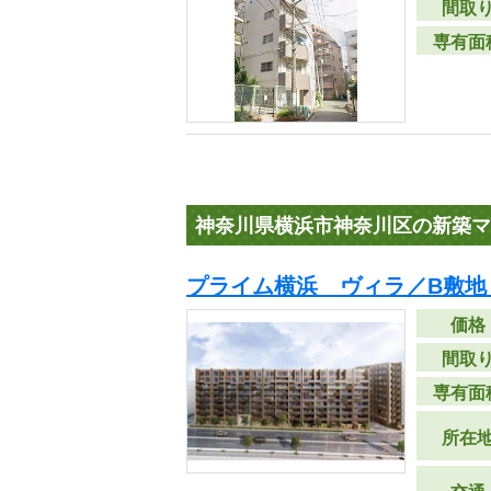
間取
専有面
神奈川県横浜市神奈川区の新築マ
プライム横浜 ヴィラ／B敷地
価格
間取
専有面
所在