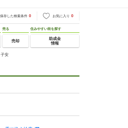
0
0
保存した検索条件
お気に入り
売る
住みやすい街を探す
助成金
売却
情報
ク子安