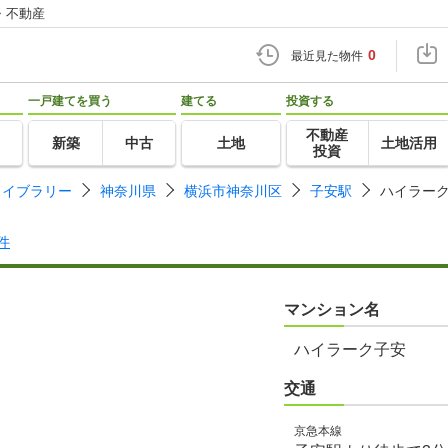
・不動産
0
最近見た物件
一戸建てを買う
建てる
投資する
不動産
新築
中古
土地
土地活用
投資
ライブラリー
神奈川県
横浜市神奈川区
子安駅
ハイラー
件
マンション名
ハイラーク子安
交通
京急本線