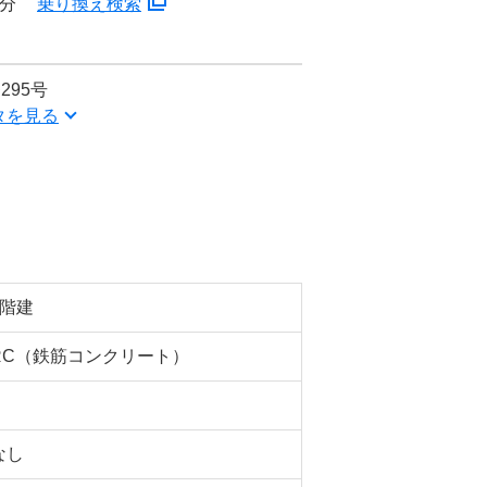
5分
乗り換え検索
295号
タを見る
2階建
RC（鉄筋コンクリート）
なし