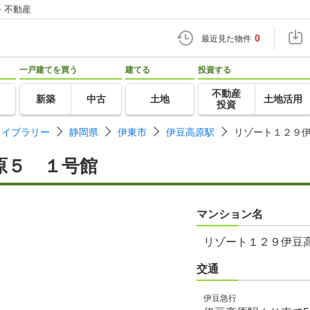
・不動産
0
最近見た物件
一戸建てを買う
建てる
投資する
不動産
新築
中古
土地
土地活用
投資
ライブラリー
静岡県
伊東市
伊豆高原駅
リゾート１２９
原５ １号館
マンション名
リゾート１２９伊豆
交通
伊豆急行