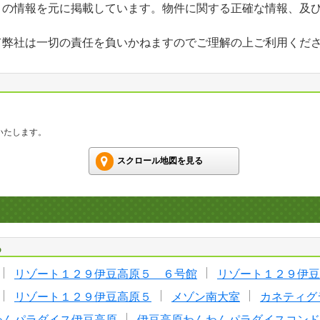
」の情報を元に掲載しています。物件に関する正確な情報、及
て弊社は一切の責任を負いかねますのでご理解の上ご利用くだ
いたします。
スクロール地図を見る
る
リゾート１２９伊豆高原５ ６号館
リゾート１２９伊豆
リゾート１２９伊豆高原５
メゾン南大室
カネティグ
わんパラダイス伊豆高原
伊豆高原わんわんパラダイスコンド