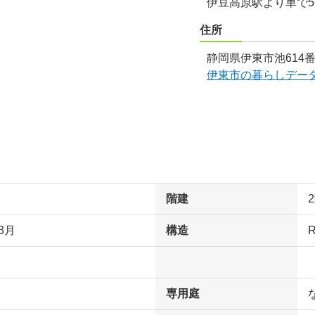
伊豆高原駅より車で
住所
静岡県伊東市池614番
伊東市の暮らしデー
階建
3月
構造
専用庭