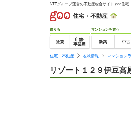
NTTグループ運営の不動産総合サイト goo住宅
借りる
マンションを買う
店舗･
賃貸
新築
中古
事業用
住宅・不動産
地域情報
マンション
リゾート１２９伊豆高