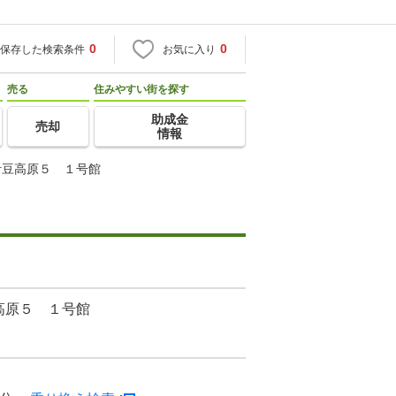
0
0
保存した検索条件
お気に入り
売る
住みやすい街を探す
助成金
売却
情報
伊豆高原５ １号館
高原５ １号館